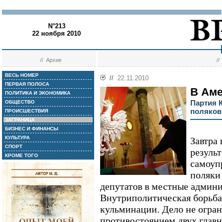
N°213
22 ноября 2010
//
Архив
/
ВЕСЬ НОМЕР
//
22.11.2010
ПЕРВАЯ ПОЛОСА
В Аме
ПОЛИТИКА И ЭКОНОМИКА
Партия 
ОБЩЕСТВО
поляков
ПРОИСШЕСТВИЯ
ЗАГРАНИЦА
БИЗНЕС И ФИНАНСЫ
КУЛЬТУРА
Завтра
СПОРТ
резуль
КРОМЕ ТОГО
самоуп
поляки
депутатов в местные админ
Внутриполитическая борьба 
кульминации. Дело не огра
противостоянием двух главн