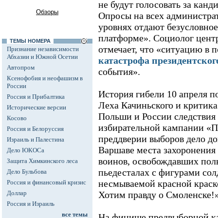
не будут голосовать за канд
Обзоры
Опросы на всех администра
уровнях отдают безусловно
платформе». Социолог цент
ТЕМЫ НОМЕРА
отмечает, что «ситуацию в 
Признание независимости
Абхазии и Южной Осетии
катастрофа президентског
Автопром
события».
Ксенофобия и неофашизм в
России
История гибели 10 апреля п
Россия и Прибалтика
Леха Качиньского и критика
Исторические версии
Польши и России следствия
Косово
избирательной кампании «П
Россия и Белоруссия
преддверии выборов дело до
Израиль и Палестина
Варшаве места захоронения 
Дело ЮКОСа
воинов, освобождавших пол
Защита Химкинского леса
пьедесталах с фигурами сол
Дело Бульбова
несмываемой красной краско
Россия и финансовый кризис
Доллар
Хотим правду о Смоленске!
Россия и Израиль
все темы
На финише предвыборной к