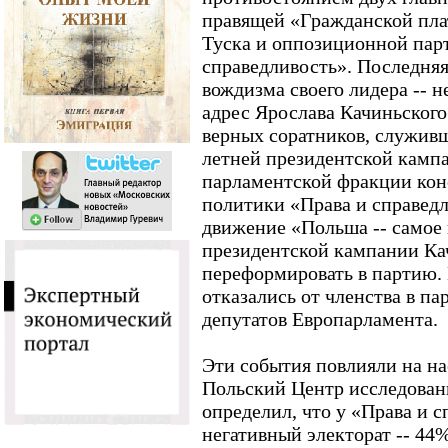
правящей «Гражданской пл
Туска и оппозиционной пар
справедливость». Последняя
вождизма своего лидера -- н
адрес Ярослава Качиньского
верных соратников, служивш
летней президентской кампа
парламентской фракции кон
политики «Права и справедл
движение «Польша -- самое 
президентской кампании Ка
переформировать в партию.
отказались от членства в па
депутатов Европарламента.
Эти события повлияли на на
Польский Центр исследован
определил, что у «Права и 
негативный электорат -- 44