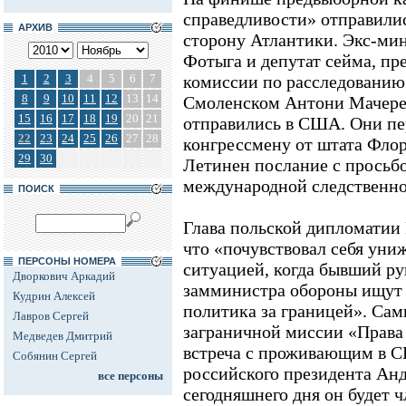
справедливости» отправилис
АРХИВ
сторону Атлантики. Экс-ми
Фотыга и депутат сейма, пр
1
2
3
4
5
6
7
комиссии по расследованию
8
9
10
11
12
13
14
Смоленском Антони Мачерев
15
16
17
18
19
20
21
отправились в США. Они пе
22
23
24
25
26
27
28
конгрессмену от штата Флор
29
30
Летинен послание с просьб
международной следственно
ПОИСК
Глава польской дипломатии
что «почувствовал себя уни
ПЕРСОНЫ НОМЕРА
ситуацией, когда бывший р
Дворкович Аркадий
замминистра обороны ищут 
Кудрин Алексей
политика за границей». Са
Лавров Сергей
заграничной миссии «Права 
Медведев Дмитрий
встреча с проживающим в 
Собянин Сергей
российского президента Ан
все персоны
сегодняшнего дня он будет 