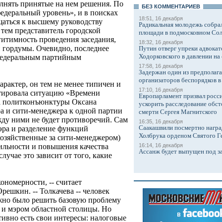
олнять принятые на нем решения. По
БЕЗ КОМMЕНТАРИЕВ
едеральный уровень», и в поисках
18:51, 16 декабря
щаться к высшему руководству
Радикальная молодежь собрал
тем представитель городской
площади в подмосковном Со
гитимность проведения заседания,
18:32, 16 декабря
ой гордумы. Очевидно, последнее
Путин отверг упреки адвокат
Ходорковского в давлении на 
 федеральным партийным
17:58, 16 декабря
Задержан один из предполаг
организаторов беспорядков 
рактер, он тем не менее типичен и
17:10, 16 декабря
нтировала ситуацию «Времени
Европарламент призвал росси
а политконъюнктуры Оксана
ускорить расследование обст
ра и сити-менеджера к одной партии
смерти Сергея Магнитского
ежду ними не будет противоречий. Сам
16:35, 16 декабря
Саакашвили посмертно награ
эра и разделение функций
Холбрука орденом Святого Г
хозяйственные за сити-менеджером)
16:14, 16 декабря
ильности и повышения качества
Ассанж будет выпущен под з
лучае это зависит от того, какие
ономерности, -- считает
ешкин. -- Толкачева -- человек
лжно было решить базовую проблему
 и мэром областной столицы. Но
ктивно есть свои интересы: налоговые