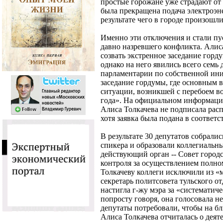
простые горожане уже страдают от 
была прекращена подача электроэн
результате чего в городе произош
Именно эти отключения и стали п
давно назревшего конфликта. Алис
созвать экстренное заседание горд
однако на него явились всего семь д
парламентарии по собственной ини
заседание гордумы, где основным 
ситуации, возникшей с перебоем во
года». На официальном информаци
Алиса Толкачева не подписала рас
хотя заявка была подана в соответс
В результате 30 депутатов собрали
спикера и образовали коллегиаль
действующий орган -- Совет город
контроля за осуществлением полно
Толкачеву коллеги исключили из «
секретарь политсовета тульского о
настигла г-жу мэра за «систематич
попросту говоря, она голосовала не
депутаты потребовали, чтобы на б
Алиса Толкачева отчиталась о деят