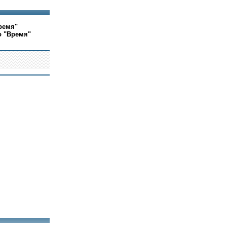
ремя"
о "Время"