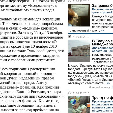
этой неразберихи: 10 ноября за долги
//
16.11.2010
ергии местному «Водоканалу», в
Заправка 
Регионы отказ
ли масштабные отключения воды.
транспортный
Сегодня Госу
усковым механизмом для эскалации
намерена при
а Толкачева как спикер попробовала
чтении закон
право регион
умы в связи с «водным» кризисом,
транспортный налог...
>>
епутатов. Зато в субботу, 13 ноября,
циативе собрались на внеочередное
//
16.11.2010
В Тулу со 
вопросом повестки значилось: «О
менеджер
ды в городе Туле 10 ноября 2010
Два единоросс
онном портале Тулы сообщается, что
областной цен
Политический
поряжение о проведении заседания,
разразился в 
твии с требованиями регламента.
Толкачева и с
Михаил Иванцов не могут под
сь без подписания распоряжения
городом. В результате г-жу Тол
являющуюся одновременно сп
ный координационный постоянно
городской Думы, исключили из
ской Думы, наделенный правом
«Единой России», а г-н Иванцо
мочий главы города. Алису
отставку со своего поста...
>>
медвежьей» фракции. Как пояснил
// читайте тему:
тделения «Единой России», эта кара
//
16.11.2010
еские нарушения при голосовании» --
Тренд по 
 так, как вся фракция. Кроме того,
Производители
видят основан
лижайшем заседании парламента
всплеска цен 
ельности за период пребывания на
продовольств