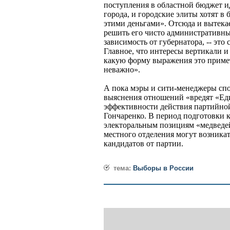
поступления в областной бюджет и
города, и городские элиты хотят в
этими деньгами». Отсюда и вытек
решить его чисто административны
зависимость от губернатора, -- это 
Главное, что интересы вертикали и 
какую форму выражения это примет
неважно».
А пока мэры и сити-менеджеры спо
выяснения отношений «вредят «Еди
эффективности действия партийной
Гончаренко. В период подготовки к
электоральным позициям «медведей
местного отделения могут возник
кандидатов от партии.
тема:
Выборы в России