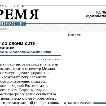
ИД "В
Издательств
/
поиск
 со своим сити-
жером
росса не поделили областной центр
версия для печати
ский кризис разразился в Туле: мэр
лкачева и сити-менеджер Михаил
не могут поделить управление
В результате г-жу Толкачеву,
юся одновременно спикером
кции «Единой России», а г-н
оего поста. Впрочем, судя по
менеджера все равно останется за
 политическую судьбу мэра сейчас
ы отстаивают каждый свою позицию,
ТАКЖЕ В РУБРИКЕ