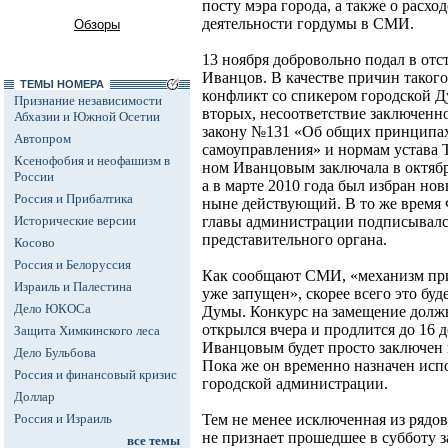
посту мэра города, а также о расх
деятельности гордумы в СМИ.
Обзоры
13 ноября добровольно подал в от
Иванцов. В качестве причин такого
ТЕМЫ НОМЕРА
конфликт со спикером городской Д
Признание независимости
вторых, несоответствие заключенн
Абхазии и Южной Осетии
закону №131 «Об общих принципах
Автопром
самоуправления» и нормам устава Ту
Ксенофобия и неофашизм в
ном Иванцовым заключала в октябре
России
а в марте 2010 года был избран нов
Россия и Прибалтика
ныне действующий. В то же время 
Исторические версии
главы администрации подписывалс
представительного органа.
Косово
Россия и Белоруссия
Как сообщают СМИ, «механизм при
Израиль и Палестина
уже запущен», скорее всего это бу
Дело ЮКОСа
Думы. Конкурс на замещение долж
открылся вчера и продлится до 16 
Защита Химкинского леса
Иванцовым будет просто заключен
Дело Бульбова
Пока же он временно назначен ис
Россия и финансовый кризис
городской администрации.
Доллар
Россия и Израиль
Тем не менее исключенная из рядо
не признает прошедшее в субботу 
все темы