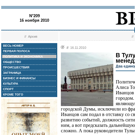
N°209
16 ноября 2010
//
Архив
/
ВЕСЬ НОМЕР
//
16.11.2010
ПЕРВАЯ ПОЛОСА
В Тулу
ПОЛИТИКА И ЭКОНОМИКА
менед
ОБЩЕСТВО
Два едино
ПРОИСШЕСТВИЯ
ЗАГРАНИЦА
БИЗНЕС И ФИНАНСЫ
Политиче
КУЛЬТУРА
Алиса То
СПОРТ
Иванцов 
КРОМЕ ТОГО
городом. 
являющу
городской Думы, исключили из фра
Иванцов сам подал в отставку со св
развитию событий, должность сити-
ним, а вот предсказать дальнейшую
сложно. А пока руководители Тул