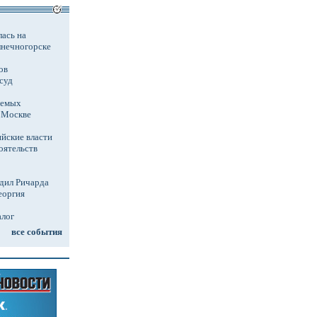
ась на
лнечногорске
ов
суд
аемых
в Москве
йские власти
оятельств
дил Ричарда
еоргия
алог
все события