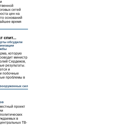
ли
ственной
рговых сетей
роста цен на
что оснований
ижайшее время
 спит...
ерты обсудили
анизации
ужбы
рма, которую
роводит министр
олий Сердюков,
ые результаты.
ются и
ти побочные
ные проблемы в
вооруженных сил
дов
местный проект
ии
 политических
уждаемых в
центральных ТВ-