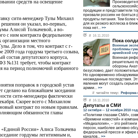
одовании средств на освещение
Производите
сельскохозяй
продукции и представители то
призвали россиян не бояться 
ставку сити-менеджер Тулы Михаил
продукты питания. Тем более 
для их резкого всплеска в бл
 решения он указал, во-первых,
пока нет...
>>
умы Алисой Толкачевой, а во-
ого с ним контракта федеральному
//
16.11.2010
 организации местного
Пока солдат
Военные эксп
лы. Дело в том, что контракт с г-
проблемы гум
 2009 года гордума третьего созыва,
армейской сл
ый состав депутатского корпуса,
Военная рефо
решительно п
ФЗ №131 требует, чтобы контракт
обороны Анат
я на период полномочий избранного
безусловно, дает положительн
Но одновременно обнаружива
неожиданные последствия. Э
явления могут создать серьез
нятия поправок в городской устав
армии...
>>
дет сделано на ближайшем заседании
// читайте тему:
Реформа 
ности сити-менеджера фактически
//
16.11.2010
декабря. Скорее всего с Михаилом
Депутаты в СМИ
 новый контракт по новым правилам.
12 октября -- 12 ноября 2010 го
полняющим обязанности главы
«Политики глазами СМИ», сов
«Времени новостей» и компан
«Медиалогия», -- это рейтинги
персон, наиболее активно обс
в «Единой России» Алиса Толкачева
федеральной прессе и эфире 
заседание гордумы легитимным и,
каналов...
>>