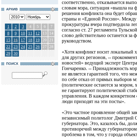
соответственно, отказывается вып
словам мэра, ситуация «вышла на ф
АРХИВ
решения конфликта она будет обра
страны и «Единой России». Между 
прокуратуры вчера подтвердила ле
1
2
3
4
5
6
7
согласно ст. 27 регламента Тульск
8
9
10
11
12
13
14
слово действительно останется за
15
16
17
18
19
20
21
руководством.
22
23
24
25
26
27
28
«Хотя конфликт носит локальный ха
29
30
для других регионов, -- прокомме
новостей» ведущий эксперт Центр
ПОИСК
Гончаренко. -- Принадлежность мэ
не является гарантией того, что м
по себе отказ от прямых выборов м
(политические остаются за мэром, 
не гарантируют политической стаб
управления. В каждом конкретном с
люди приходят на эти посты».
«Это частное проявление общей зак
независимый политолог Дмитрий Ор
губернатора. Это, казалось бы, до
противоречий между губернатором
проблема в том, что у города объе