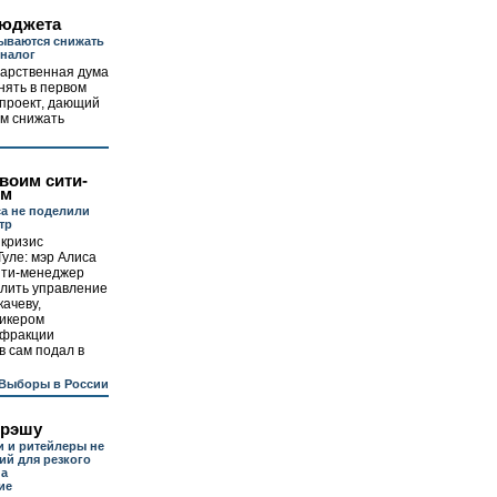
бюджета
ываются снижать
 налог
дарственная дума
нять в первом
опроект, дающий
ам снижать
своим сити-
ом
а не поделили
тр
 кризис
Туле: мэр Алиса
ити-менеджер
елить управление
качеву,
икером
 фракции
в сам подал в
Выборы в России
фрэшу
 и ритейлеры не
ий для резкого
на
ие