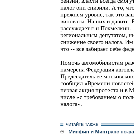
бензин, власти всегда смогу
налог они снизили. А то, чт
прежнем уровне, так это ва
виноваты. На них и давите. В
рассуждает г-н Похмелкин. -
региональным депутатом, ни
снижение своего налога. Им 
что -- все забирает себе фе
Помочь автомобилистам раз
намерена Федерация автовла
Председатель ее московског
сообщил «Времени новостей»
первая акция протеста и в М
числе «с требованием о пол
налога».
ЧИТАЙТЕ ТАКЖЕ
Минфин и Минтранс по-р