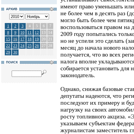
имеют право уменьшать или 
АРХИВ
не более чем в десять раз (
могло быть более чем пятик
1
2
3
4
5
6
7
воспользоваться правом на 
8
9
10
11
12
13
14
2009 году попытались тольк
15
16
17
18
19
20
21
но не успели это сделать (з
22
23
24
25
26
27
28
месяц до начала нового нало
29
30
получается, что во всех ре
налога вполне укладываются
ПОИСК
собирается установить для 
законодатель.
Однако, снижая базовые ста
депутаты надеются, что ре
последуют их примеру и бу
нагрузку на своих автомоб
росту топливного акциза. «
указываем субъектам федерац
журналистам заместитель г