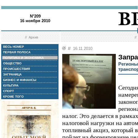
N°209
16 ноября 2010
//
Архив
/
ВЕСЬ НОМЕР
//
16.11.2010
ПЕРВАЯ ПОЛОСА
Запр
ПОЛИТИКА И ЭКОНОМИКА
Регионы
ОБЩЕСТВО
транспо
ПРОИСШЕСТВИЯ
ЗАГРАНИЦА
БИЗНЕС И ФИНАНСЫ
КУЛЬТУРА
Сегодн
СПОРТ
намере
КРОМЕ ТОГО
законо
регион
налог. Это делается в рамка
налоговой нагрузки на автом
топливный акциз, который в
пойдет на формирование це