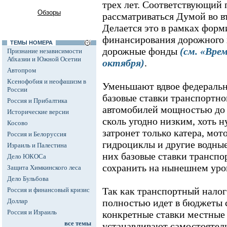
трех лет. Соответствующий 
Обзоры
рассматриваться Думой во в
Делается это в рамках форм
финансирования дорожного 
ТЕМЫ НОМЕРА
дорожные фонды
(см. «Вре
Признание независимости
Абхазии и Южной Осетии
октября)
.
Автопром
Ксенофобия и неофашизм в
Уменьшают вдвое федеральн
России
базовые ставки транспортно
Россия и Прибалтика
автомобилей мощностью до 1
Исторические версии
сколь угодно низким, хоть 
Косово
затронет только катера, мот
Россия и Белоруссия
гидроциклы и другие водные
Израиль и Палестина
них базовые ставки транспо
Дело ЮКОСа
сохранить на нынешнем уро
Защита Химкинского леса
Дело Бульбова
Так как транспортный налог
Россия и финансовый кризис
Доллар
полностью идет в бюджеты с
Россия и Израиль
конкретные ставки местные
все темы
устанавливают самостоятель