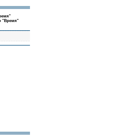
ремя"
о "Время"