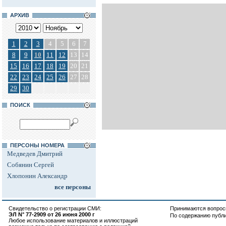
АРХИВ
1
2
3
4
5
6
7
8
9
10
11
12
13
14
15
16
17
18
19
20
21
22
23
24
25
26
27
28
29
30
ПОИСК
ПЕРСОНЫ НОМЕРА
Медведев Дмитрий
Собянин Сергей
Хлопонин Александр
все персоны
Свидетельство о регистрации СМИ:
Принимаются вопросы
ЭЛ N° 77-2909 от 26 июня 2000 г
По содержанию публ
Любое использование материалов и иллюстраций