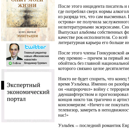
После этого инцидента писатель и 
где потреблял сверх нормы алкоголь
из разряда тех, что сам высмеивал
острова» не получила заслуженного
нелитературными экзерсисами. Сн
Выпускал альбомы собственных фо
качестве рок-исполнителя. Со всей
литературная карьера его больше ин
После этого члены Гонкуровской а
ему премию -- причем за первый ж
обойтись без главной национальной
которого связано целое десятилети
Никто не будет спорить, что конец 
время Уэльбека. Именно он разобр
он «напророчил» войну с террориз
дауншифтерством и прогнозировал 
концов никто так трагично и арти
консюмеризм: «Ничего не покупать,
телевизор, замереть в неподвижно
нас!»
Уэльбек -- последний романтик Е