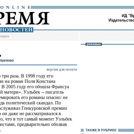
ИД "В
Издательств
/
поиск
ь
 премию
версия для печати
ри раза. В 1998 году его
и на роман Поля Констана
 В 2005 году его обошла Франсуа
й матери». Уэльбек -- писатель
мировать его романы опасно: не
удь политический скандал. По
 заслуживал Гонкуровской премии
о он даже не рассматривался в
о, что в тот самый момент Уэльбек
истами, предварительно обозвав
.
ТАКЖЕ В РУБРИКЕ