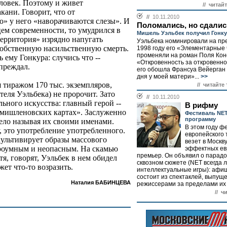
ловек. Поэтому и живет
// читай
кани. Говорит, что от
//
10.11.2010
о» у него «наворачиваются слезы». И
Поломались, но сдалис
ем современности, то умудрился в
Мишель Уэльбек получил Гонк
территория» изрядно напугать
Уэльбека номинировали на пре
собственную насильственную смерть.
1998 году его «Элементарные
променяли на роман Поля Кон
 ему Гонкура: случись что --
«Откровенность за откровеннос
преждал.
его обошла Франсуа Вейерган
дня у моей матери»...
>>
 тиражом 170 тыс. экземпляров,
// читайте
теля Уэльбека) не пророчит. Зато
//
10.11.2010
льного искусства: главный герой --
В рифму
«мишленовских картах». Заслуженно
Фестиваль NE
программу
мело называя их своими именами.
В этом году ф
, это употребление употребленного.
европейского 
ультивирует образы массового
везет в Москв
троумным и неопасным. На скамью
эффектных ев
премьер. Он объявил о парад
тя, говорят, Уэльбек в нем обидел
сквозном сюжете (NET всегда 
ет что-то возразить.
интеллектуальные игры): афиш
состоит из спектаклей, выпущ
Наталия БАБИНЦЕВА
режиссерами за пределами их 
// ч