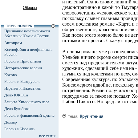
и нелепый. Одно слово: лишний че
демонстративно в какой-то Тмутара
Обзоры
словосочетания «человеческое тепл
поскольку слывет главным провидц
своем последнем романе «Карта и 
ТЕМЫ НОМЕРА
общественность, красочно описав 
Признание независимости
Как после этого можно было не дать
Абхазии и Южной Осетии
потомки не простят. Скажут: преду
Автопром
Ксенофобия и неофашизм в
В новом романе, уже разошедшемся
России
Уэльбек ничего (кроме смерти писа
Россия и Прибалтика
смеется над представителями актуа
Исторические версии
художник, сделавший себе имя на 
глумится над коллегами по цеху, с
Косово
Современная культура, по Уэльбеку
Россия и Белоруссия
Консюмеризм вдвойне, поскольку к
Израиль и Палестина
потребления. Роман получился ос
Дело ЮКОСа
подсудимых за такое не посадят. Хо
Пабло Пикассо. Но вряд ли тот смож
Защита Химкинского леса
Дело Бульбова
Россия и финансовый кризис
тема:
Круг чтения
Доллар
Россия и Израиль
все темы