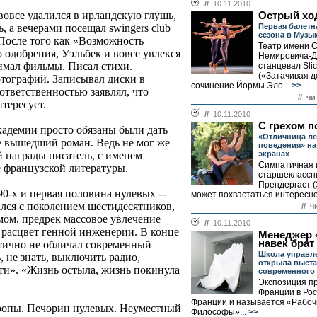
//
10.11.2010
вовсе удалился в ирландскую глушь,
Острый хо
Первая балетн
, а вечерами посещал swingers club
сезона в Музы
. После того как «Возможность
Театр имени С
 одобрения, Уэльбек и вовсе увлекся
Немировича-Д
имал фильмы. Писал стихи.
станцевал Slic
(«Затачивая д
тографий. Записывал диски в
сочинение Йормы Эло...
>>
 ответственностью заявлял, что
// чи
тересует.
//
10.11.2010
С грехом 
кадемии просто обязаны были дать
«Отличница ле
е вышедший роман. Ведь не мог же
поведения» на
экранах
 награды писатель, с именем
Симпатичная 
е французской литературы.
старшеклассн
Прендергаст (
90-х и первая половина нулевых --
может похвастаться интересно
ался с поколением шестидесятников,
// ч
мом, предрек массовое увлечение
//
10.11.2010
расцвет генной инженерии. В конце
Менеджер 
навек брат
стично не обличал современный
Школа управл
 не знать, выключить радио,
открыла выста
сти». «Жизнь остыла, жизнь покинула
современного 
Экспозиция пр
Франции в Рос
Франции и называется «Рабоч
вропы. Печорин нулевых. Неуместный
Философы»...
>>