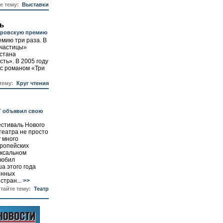
те тему:
Выставки
ь
уровскую премию
мию три раза. В
 частицы»
стана
ть». В 2005 году
 с романом «Три
 тему:
Круг чтения
T объявил свою
естиваль Нового
театра не просто
у много
ропейских
оксальном
любил
а этого года
енных
стран...
>>
итайте тему:
Театр