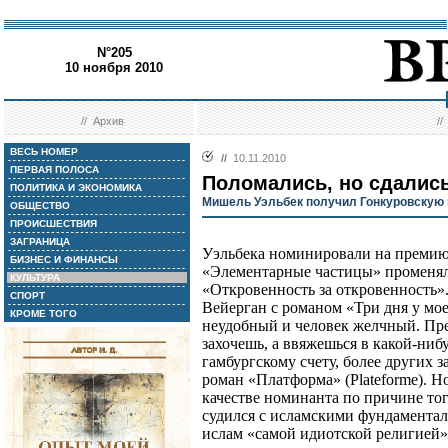
N°205
10 ноября 2010
//
Архив
/
ВЕСЬ НОМЕР
//
10.11.2010
ПЕРВАЯ ПОЛОСА
Поломались, но сдалис
ПОЛИТИКА И ЭКОНОМИКА
Мишель Уэльбек получил Гонкуровскую
ОБЩЕСТВО
ПРОИСШЕСТВИЯ
ЗАГРАНИЦА
Уэльбека номинировали на премию т
БИЗНЕС И ФИНАНСЫ
«Элементарные частицы» променял
КУЛЬТУРА
«Откровенность за откровенность».
СПОРТ
Вейерган с романом «Три дня у мое
КРОМЕ ТОГО
неудобный и человек желчный. Пре
захочешь, а ввяжешься в какой-ниб
гамбургскому счету, более других
роман «Платформа» (Plateforme). Н
качестве номинанта по причине тог
судился с исламскими фундаментал
ислам «самой идиотской религией»