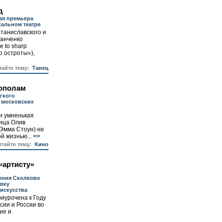
д
ая премьера
кальном театре
таниславского и
анченко
e to sharp
о остроты»),
тайте тему:
Танец
пополам
гкого
 московских
и умненькая
ица Олив
Эмма Стоун) не
й жизнью...
>>
итайте тему:
Кино
«артисту»
ения Сколково
вку
искусства
иурочена к Году
сии и России во
ие и