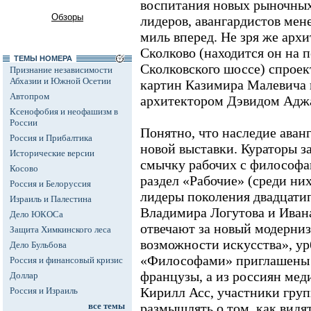
воспитания новых рыночных
Обзоры
лидеров, авангардистов мен
миль вперед. Не зря же арх
Сколково (находится он на 
ТЕМЫ НОМЕРА
Сколковского шоссе) спроек
Признание независимости
Абхазии и Южной Осетии
картин Казимира Малевича
Автопром
архитектором Дэвидом Адж
Ксенофобия и неофашизм в
России
Понятно, что наследие аванг
Россия и Прибалтика
новой выставки. Кураторы з
Исторические версии
смычку рабочих с философа
Косово
раздел «Рабочие» (среди ни
Россия и Белоруссия
лидеры поколения двадцатип
Израиль и Палестина
Владимира Логутова и Иван
Дело ЮКОСа
отвечают за новый модерниз
Защита Химкинского леса
возможности искусства», ур
Дело Бульбова
«Философами» приглашены 
Россия и финансовый кризис
французы, а из россиян ме
Доллар
Кирилл Асс, участники гру
Россия и Израиль
все темы
размышлять о том, как видя