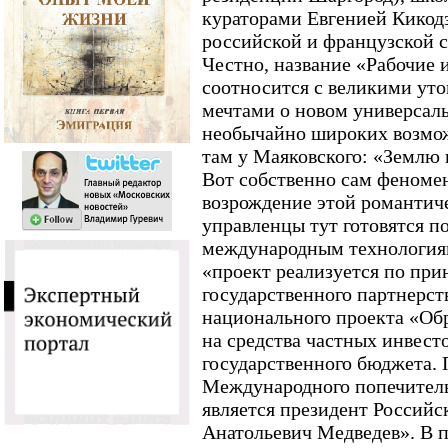
кураторами Евгенией Кикодз
российской и французской с
Честно, название «Рабочие
соотносится с великими уто
мечтами о новом универсаль
необычайно широких возмож
там у Маяковского: «Землю 
Вот собственно сам феномен
возрождение этой романтич
управленцы тут готовятся 
международным технологиям
«проект реализуется по при
государственного партнерст
национального проекта «Об
на средства частных инвесто
государственного бюджета. 
Международного попечитель
является президент Россий
Анатольевич Медведев». В 