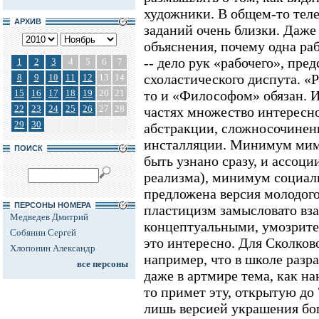
художники. В общем-то тел
АРХИВ
заданий очень близки. Даже 
объяснения, почему одна раб
-- дело рук «рабочего», пре
1
2
3
4
5
6
7
схоластического диспута. «
8
9
10
11
12
13
14
15
16
17
18
19
20
21
то и «Философом» обязан. И 
22
23
24
25
26
27
28
частях множество интересн
29
30
абстракции, сложносочинен
инсталляции. Минимум миме
ПОИСК
быть узнано сразу, и ассоци
реализма), минимум социал
предложена версия молодого
ПЕРСОНЫ НОМЕРА
пластицизм замысловато вза
Медведев Дмитрий
концептуальными, умозрит
Собянин Сергей
это интересно. Для Сколков
Хлопонин Александр
например, что в школе разра
все персоны
даже в артмире тема, как на
то примет эту, открытую до 
лишь версией украшения бог