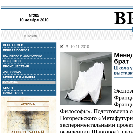
N°205
10 ноября 2010
//
Архив
/
ВЕСЬ НОМЕР
//
10.11.2010
ПЕРВАЯ ПОЛОСА
Менед
ПОЛИТИКА И ЭКОНОМИКА
брат
ОБЩЕСТВО
ПРОИСШЕСТВИЯ
Школа у
ЗАГРАНИЦА
выставк
БИЗНЕС И ФИНАНСЫ
КУЛЬТУРА
СПОРТ
Экспоз
КРОМЕ ТОГО
Франци
Франци
Философы». Подготовлена о
Погорельского «Метафутури
экспериментальными проект
резиденции Шаргород), шко