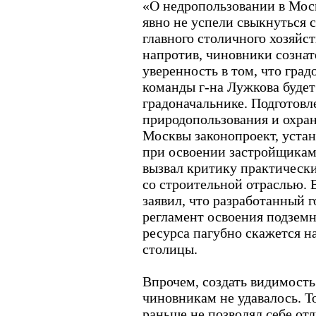
«О недропользовании в Моск
явно не успели свыкнуться 
главного столичного хозяйст
напротив, чиновники созна
уверенность в том, что гра
команды г-на Лужкова буде
градоначальнике. Подготовл
природопользования и охр
Москвы законопроект, уста
при освоении застройщикам
вызвал критику практически
со строительной отраслью. 
заявил, что разработанный 
регламент освоения подземн
ресурса пагубно скажется 
столицы.
Впрочем, создать видимост
чиновникам не удавалось. Т
раньше не позволял себе отл