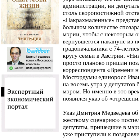
администрации, ни депутат
столь скоропостижной отста
«Накрахмаленные» представи
большом количестве спозар
мэрии, чтобы с некоторым о
вернувшегося накануне из н
градоначальника с 74-летием
кругу семьи в Австрии. «Ни
просто планово пришли позд
корреспондента «Времени н
Мосгордумы единоросс Иван
на восемь утра у депутатов 
мэром. Но именно в это вре
появился указ об «отрешен
Указ Дмитрия Медведева об 
жесткому сценарию» поспел 
депутаты, пришедшие в мэр
уже приступили к поздравле