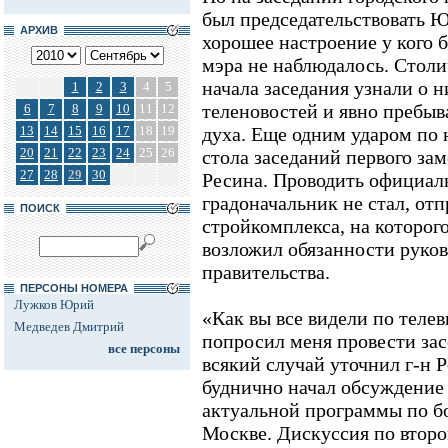
был председательствовать 
АРХИВ
хорошее настроение у кого 
мэра не наблюдалось. Стол
начала заседания узнали о 
1
2
3
4
5
теленовостей и явно пребы
6
7
8
9
10
11
12
13
14
15
16
17
18
19
духа. Еще одним ударом по 
20
21
22
23
24
25
26
стола заседаний первого за
27
28
29
30
Ресина. Проводить официал
градоначальник не стал, отп
ПОИСК
стройкомплекса, на которог
возложил обязанности руков
правительства.
ПЕРСОНЫ НОМЕРА
Лужков Юрий
«Как вы все видели по телев
Медведев Дмитрий
попросил меня провести засе
все персоны
всякий случай уточнил г-н 
буднично начал обсуждение 
актуальной программы по бо
Москве. Дискуссия по второ