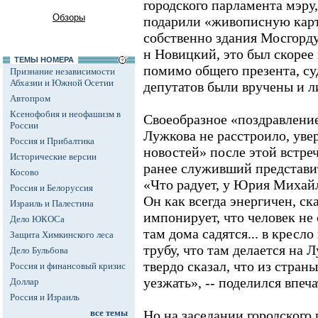
городского парламента мэру,
Обзоры
подарили «живописную кар
собственно здания Мосгорду
н Новицкий, это был скорее
ТЕМЫ НОМЕРА
помимо общего презента, суд
Признание независимости
Абхазии и Южной Осетии
депутатов были вручены и л
Автопром
Ксенофобия и неофашизм в
Своеобразное «поздравление
России
Лужкова не расстроило, ув
Россия и Прибалтика
новостей» после этой встре
Исторические версии
ранее служивший представи
Косово
«Что радует, у Юрия Михай
Россия и Белоруссия
Он как всегда энергичен, ска
Израиль и Палестина
импонирует, что человек не 
Дело ЮКОСа
там дома садятся... в кресл
Защита Химкинского леса
трубу, что там делается на 
Дело Бульбова
твердо сказал, что из стран
Россия и финансовый кризис
уезжать», -- поделился впеч
Доллар
Россия и Израиль
все темы
Но на заседании городского 