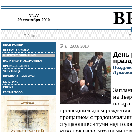
N°177
29 сентября 2010
//
Архив
/
ВЕСЬ НОМЕР
//
29.09.2010
ПЕРВАЯ ПОЛОСА
День 
В ЦЕНТРЕ ВНИМАНИЯ
празд
ПОЛИТИКА И ЭКОНОМИКА
ПРОИСШЕСТВИЯ
Поздрав
ЗАГРАНИЦА
Лужкова
БИЗНЕС И ФИНАНСЫ
КУЛЬТУРА
СПОРТ
Заплан
КРОМЕ ТОГО
на Твер
поздра
прошедшим днем рождения 
прощанием с градоначальни
сгущающиеся тучи над голо
утро показало, что ни чино