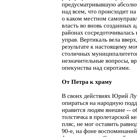
предусматривавшую абсолют
над всем, что происходит н
о каком местном самоуправл
власть во вновь созданных 
районах сосредоточивалась 
управ. Вертикаль вела ввер
результате к настоящему м
столичных муниципалитетов
незначительные вопросы, вр
опекунства над сиротами.
От Петра к храму
В своих действиях Юрий Луж
опираться на народную подд
нравится людям внешне -- о
толстячка в пролетарской ке
пляс, не мог оставить равн
90-е, на фоне воспоминани