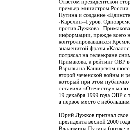
Ответом президентской сто
премьер-министром России
Путина и создание «Единств
-Карелин--Гуров. Одноврем
против Лужкова--Примакова 
информации, прежде всего н
контролировавшихся Кремле
знаменитой фразы «Казалось
потрясал на телеэкране сни
Примакова, а рейтинг ОВР в
Взрывы на Каширском шоссе
второй чеченской войны и р
который при этом публично
оставили «Отечеству» мало 
19 декабря 1999 года ОВР с
а первое место с небольши
Юрий Лужков признал свое 
президента весной 2000 года
Владимира Путина (позже в