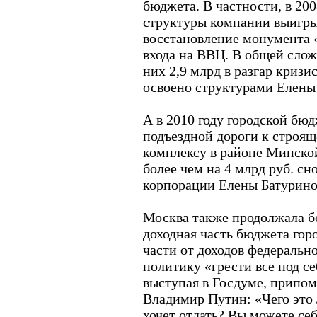
бюджета. В частности, в 200
структуры компании выигры
восстановление монумента 
входа на ВВЦ. В общей сложн
них 2,9 млрд в разгар кризи
освоено структурами Елены
А в 2010 году городской бю
подъездной дороги к строя
комплексу в районе Минско
более чем на 4 млрд руб. сн
корпорации Елены Батурино
Москва также продолжала бо
доходная часть бюджета гор
части от доходов федераль
политику «грести все под себ
выступая в Госдуме, припо
Владимир Путин: «Чего это
хочет отдать? Вы можете себ