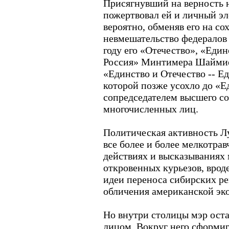
Присягнувший на верность 
пожертвовал ей и личный эл
вероятно, обменяв его на со
невмешательство федералов 
году его «Отечество», «Еди
Россия» Минтимера Шаймие
«Единство и Отечество -- Е
которой позже усохло до «Е
сопредседателем высшего со
многочисленных лиц.
Политическая активность Л
все более и более мелкотрав
действиях и высказываниях 
откровенных курьезов, врод
идеи переноса сибирских р
обличения американской эк
Но внутри столицы мэр ост
лицом. Вокруг него сформир