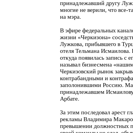
принадлежавший другу Лужк
многие не верили, что все-т
на мэра.
В эфире федеральных канал
жизни «Черкизона» соседст
Лужкова, прибывшего в Тур
отеля Тельмана Исмаилова. 
откуда появилась запись с е
называл бизнесмена «нашим 
Черкизовский рынок закрыв
контрабандными и контраф
заполонившими Россию. Мас
принадлежавшем Исмаилову 
Арбате.
За этим последовал арест г
рекламы Владимира Макаров
превышении должностных п
своей команды не сдал, объ