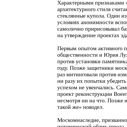
Характерными признаками 
архитектурного стиля счита
стеклянные купола. Один из
условиях анонимности вспо
самолично пририсовывал ба
на утверждение проектах зд
Первым опытом активного п
общественности и Юрия Луж
против установки памятника
году. Позже защитники мос
раз митинговали против изм
ни разу их попытки убедить 
успехом не увенчались. Сам
проект реконструкции Воент
несмотря ни на что. Позже н
такой же» новодел.
Москомнаследие, призванно
исторический облик города