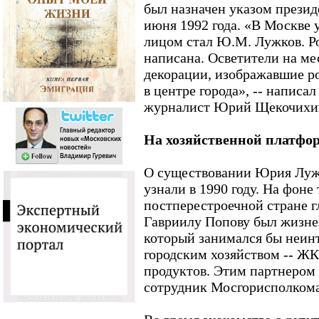
был назначен указом презид
июня 1992 года. «В Москве 
лицом стал Ю.М. Лужков. Р
написана. Осветители на ме
декорации, изображавшие р
в центре города», -- написал
журналист Юрий Щекочихин 
На хозяйственной платфо
О существовании Юрия Лужк
узнали в 1990 году. На фоне
постперестроечной стране г
Гавриилу Попову был жизне
который занимался бы неин
городским хозяйством -- ЖК
продуктов. Этим партнером 
сотрудник Мосгорисполком