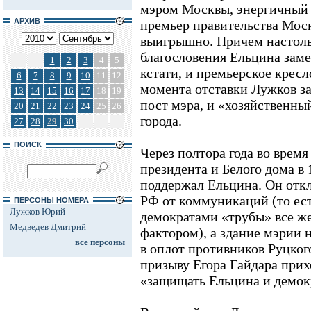
мэром Москвы, энергичный 
АРХИВ
премьер правительства Мос
выигрышно. Причем настольк
благословения Ельцина заме
1
2
3
4
5
кстати, и премьерское кресл
6
7
8
9
10
11
12
момента отставки Лужков з
13
14
15
16
17
18
19
пост мэра, и «хозяйственный
20
21
22
23
24
25
26
города.
27
28
29
30
ПОИСК
Через полтора года во врем
президента и Белого дома в
поддержал Ельцина. Он от
РФ от коммуникаций (то ес
ПЕРСОНЫ НОМЕРА
Лужков Юрий
демократами «трубы» все ж
Медведев Дмитрий
фактором), а здание мэрии н
все персоны
в оплот противников Руцкого
призыву Егора Гайдара при
«защищать Ельцина и демок