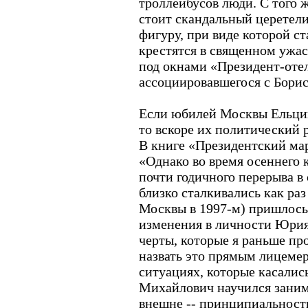
троллейбусов люди. С того 
стоит скандальный церетел
фигуру, при виде которой с
крестятся в священном ужас
под окнами «Президент-отел
ассоциировавшегося с Бори
Если юбилей Москвы Ельцин
то вскоре их политический р
В книге «Президентский ма
«Однако во время осеннего 
почти годичного перерыва в
близко сталкивались как ра
Москвы в 1997-м) пришлось 
изменения в личности Юрия
черты, которые я раньше про
назвать это прямым лицемер
ситуациях, которые касалис
Михайлович научился заним
внешне -- принципиальность