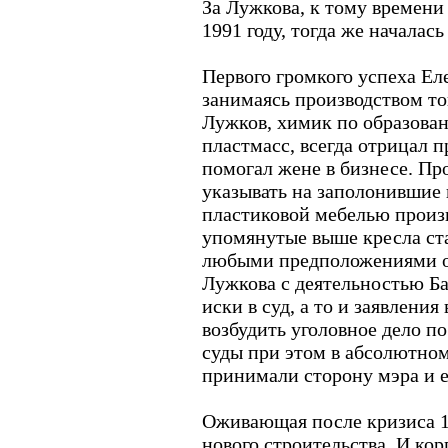
За Лужкова, к тому времени
1991 году, тогда же началась
Первого громкого успеха Ел
занимаясь производством то
Лужков, химик по образов
пластмасс, всегда отрицал п
помогал жене в бизнесе. Пр
указывать на заполонившие 
пластиковой мебелью произв
упомянутые выше кресла ста
любыми предположениями о
Лужкова с деятельностью Ба
иски в суд, а то и заявлени
возбудить уголовное дело п
суды при этом в абсолютно
принимали сторону мэра и е
Оживающая после кризиса 19
нового строительства. И ко