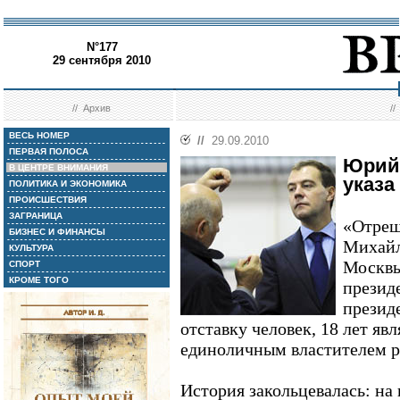
N°177
29 сентября 2010
//
Архив
/
ВЕСЬ НОМЕР
//
29.09.2010
ПЕРВАЯ ПОЛОСА
Юрий 
В ЦЕНТРЕ ВНИМАНИЯ
указа
ПОЛИТИКА И ЭКОНОМИКА
ПРОИСШЕСТВИЯ
ЗАГРАНИЦА
«Отреш
БИЗНЕС И ФИНАНСЫ
Михайл
КУЛЬТУРА
Москвы
СПОРТ
КРОМЕ ТОГО
презид
президе
отставку человек, 18 лет яв
единоличным властителем р
История закольцевалась: н