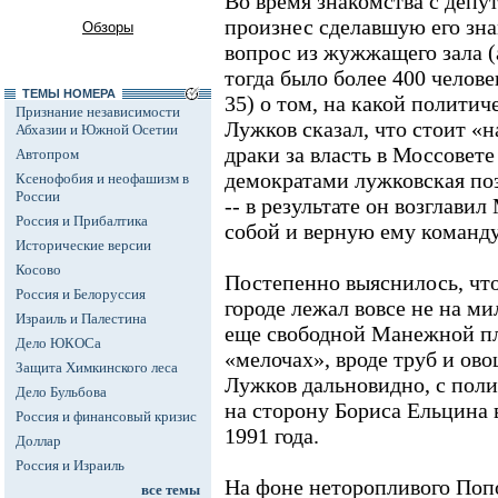
Во время знакомства с депу
произнес сделавшую его зна
Обзоры
вопрос из жужжащего зала (
тогда было более 400 челов
ТЕМЫ НОМЕРА
35) о том, на какой политич
Признание независимости
Лужков сказал, что стоит «н
Абхазии и Южной Осетии
драки за власть в Моссовет
Автопром
демократами лужковская по
Ксенофобия и неофашизм в
России
-- в результате он возглави
Россия и Прибалтика
собой и верную ему команду
Исторические версии
Косово
Постепенно выяснилось, что
Россия и Белоруссия
городе лежал вовсе не на м
Израиль и Палестина
еще свободной Манежной пл
Дело ЮКОСа
«мелочах», вроде труб и ов
Защита Химкинского леса
Лужков дальновидно, с поли
Дело Бульбова
на сторону Бориса Ельцина 
Россия и финансовый кризис
1991 года.
Доллар
Россия и Израиль
На фоне неторопливого Попо
все темы