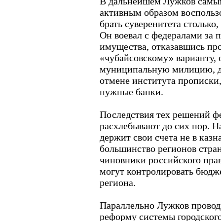
В дальнейшем Лужков самы
активным образом воспольз
брать суверенитета столько,
Он воевал с федералами за 
имущества, отказавшись про
«чубайсовскому» варианту, 
муниципальную милицию, до
отмене института прописки, 
нужные банки.
Последствия тех решений ф
расхлебывают до сих пор. Н
держит свои счета не в казн
большинство регионов стран
чиновники российского пра
могут контролировать бюдж
региона.
Параллельно Лужков прово
реформу системы городского