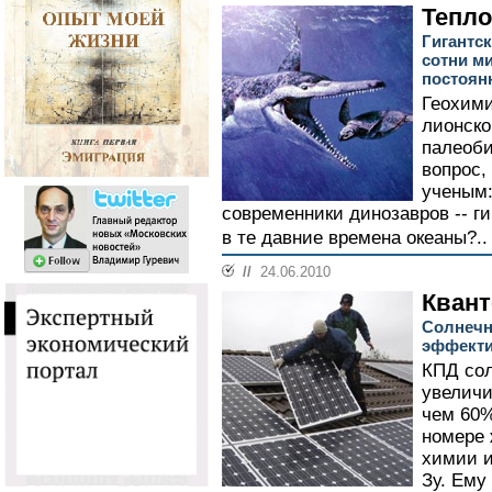
Тепло
Гигантс
сотни м
постоян
Геохими
лионско
палеоби
вопрос,
ученым:
современники динозавров -- г
в те давние времена океаны?.
//
24.06.2010
Квант
Солнечн
эффекти
КПД со
увеличи
чем 60%
номере 
химии и
Зу. Ему