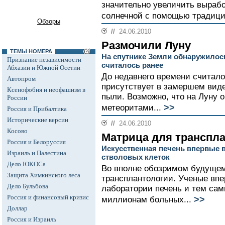
значительно увеличить вырабо
солнечной с помощью традици
Обзоры
//
24.06.2010
Размочили Луну
ТЕМЫ НОМЕРА
На спутнике Земли обнаружилос
Признание независимости
считалось ранее
Абхазии и Южной Осетии
До недавнего времени считало
Автопром
присутствует в замершем виде
Ксенофобия и неофашизм в
пыли. Возможно, что на Луну 
России
>>
метеоритами...
Россия и Прибалтика
Исторические версии
//
24.06.2010
Косово
Матрица для транспла
Россия и Белоруссия
Искусственная печень впервые 
Израиль и Палестина
стволовых клеток
Дело ЮКОСа
Во вполне обозримом будущем
Защита Химкинского леса
трансплантологии. Ученые впе
Дело Бульбова
лаборатории печень и тем са
Россия и финансовый кризис
>>
миллионам больных...
Доллар
Россия и Израиль