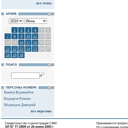
все темы
АРХИВ
1
2
3
4
5
6
7
8
9
10
11
12
13
14
15
16
17
18
19
20
21
22
23
24
25
26
27
28
29
30
ПОИСК
ПЕРСОНЫ НОМЕРА
Бакиев Курманбек
Кадыров Рамзан
Медведев Дмитрий
все персоны
Свидетельство о регистрации СМИ:
Принимаются вопросы
ЭЛ N° 77-2909 от 26 июня 2000 г
По содержанию публ