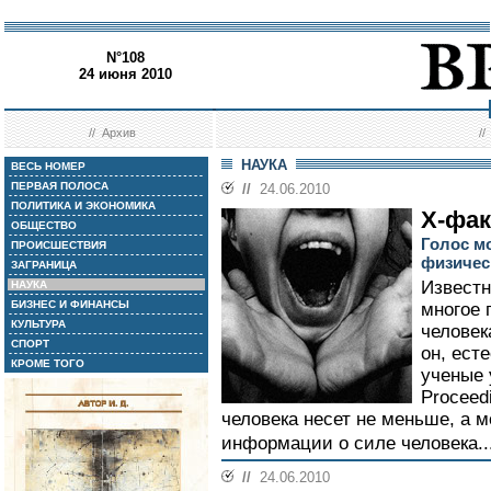
N°108
24 июня 2010
//
Архив
/
НАУКА
ВЕСЬ НОМЕР
ПЕРВАЯ ПОЛОСА
//
24.06.2010
ПОЛИТИКА И ЭКОНОМИКА
Х-фак
ОБЩЕСТВО
Голос мо
ПРОИСШЕСТВИЯ
физичес
ЗАГРАНИЦА
Известн
НАУКА
БИЗНЕС И ФИНАНСЫ
многое 
КУЛЬТУРА
человек
СПОРТ
он, ест
КРОМЕ ТОГО
ученые 
Proceedi
человека несет не меньше, а 
информации о силе человека..
//
24.06.2010