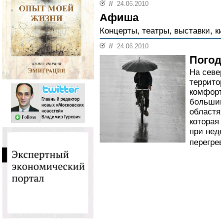
//
24.06.2010
Афиша
Концерты, театры, выставки, к
//
24.06.2010
Погод
На севе
террито
комфорт
большин
областя
которая
при нед
перегре