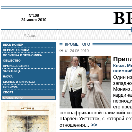
N°108
24 июня 2010
//
Архив
/
КРОМЕ ТОГО
ВЕСЬ НОМЕР
ПЕРВАЯ ПОЛОСА
//
24.06.2010
ПОЛИТИКА И ЭКОНОМИКА
Прип
ОБЩЕСТВО
Князь М
ПРОИСШЕСТВИЯ
олимпий
ЗАГРАНИЦА
Один и
НАУКА
БИЗНЕС И ФИНАНСЫ
западно
КУЛЬТУРА
Монако 
СПОРТ
кардина
КРОМЕ ТОГО
период
его пре
южноафриканской олимпийско
Шарлен Уиттсток, с которой е
>>
отношения...