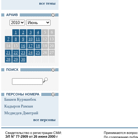
все темы
АРХИВ
1
2
3
4
5
6
7
8
9
10
11
12
13
14
15
16
17
18
19
20
21
22
23
24
25
26
27
28
29
30
ПОИСК
ПЕРСОНЫ НОМЕРА
Бакиев Курманбек
Кадыров Рамзан
Медведев Дмитрий
все персоны
Свидетельство о регистрации СМИ:
Принимаются вопросы
ЭЛ N° 77-2909 от 26 июня 2000 г
По содержанию публ