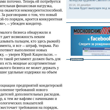
Холбрука орденом Святого Г
ми поточно. Теперь ей потребуется
16:14, 16 декабря
нительная финансовая нагрузка,
Ассанж будет выпущен под з
она окажется неконкурентоспособной.
. За разговорами о том, что новый
ой-то порядок, кроется конкурентная
и», -- убежден кондитер.
 малого бизнеса обнаружили и
т дает возможность неким
азывать пальцем, кто здесь рыжий)
мента, и все -- штраф, тюрьма. Раз
 потянет выполнение новых
ку, -- уверен Юрий Кацнельсон. --
то такой регламент должен быть для
них есть мощные ассортиментные
малого бизнеса не может держать у
ьшие удельные издержки на объем
социации предприятий кондитерской
олнение требований нового
одителей дополнительных расходов.
р, к тем же вафлям с начинками и
ологических показателей
жесточает требования на порядок.