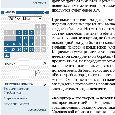
друг от друга отличаются. Кроме ш
все темы
появиться и «заменители шоколада»
продуктов будет менее 35%.
АРХИВ
Признаки отнесения кондитерской 
изделий основные претензии вызва
1
2
среднего бизнеса. Несмотря на то 
3
4
5
6
7
8
9
составу карамели, печенья, вафель
те же пряничные изделия, но без и
10
11
12
13
14
15
16
шоколадной глазури были нескольк
17
18
19
20
21
22
23
гильдии пекарей и кондитеров, ч
24
25
26
27
28
29
30
Кацнельсон усматривает за устан
31
нечестной конкурентной борьбы. 
предприятием, не подходит по это
ПОИСК
название нуга или карамель, это не 
потребителей. За безопасностью пр
«Роспотребнадзор», и его полномо
меняет. Ответственность же за нане
заблуждение потребителя прописа
ПЕРСОНЫ НОМЕРА
Бердымухамедов
законодательстве», -- поясняет спец
Гурбангулы
«Кондитер -- это творец, -- поясн
Меркель Ангела
для производителей г-н Кацнельсон
Янукович Виктор
традиционный праздник хлеба инд
все персоны
Ульяновской области привезла так