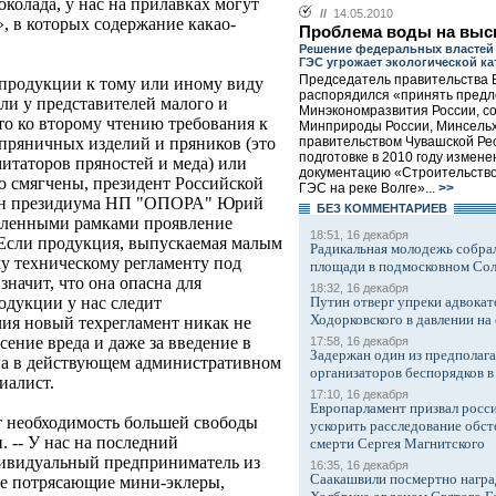
околада, у нас на прилавках могут
//
14.05.2010
, в которых содержание какао-
Проблема воды на выс
Решение федеральных властей
ГЭС угрожает экологической к
Председатель правительства 
продукции к тому или иному виду
распорядился «принять пред
ли у представителей малого и
Минэкономразвития России, со
что ко второму чтению требования к
Минприроды России, Минсельх
правительством Чувашской Рес
, пряничных изделий и пряников (это
подготовке в 2010 году измене
митаторов пряностей и меда) или
документацию «Строительство
о смягчены, президент Российской
ГЭС на реке Волге»...
>>
лен президиума НП "ОПОРА" Юрий
БЕЗ КОМMЕНТАРИЕВ
овленными рамками проявление
18:51, 16 декабря
«Если продукция, выпускаемая малым
Радикальная молодежь собрал
му техническому регламенту под
площади в подмосковном Со
значит, что она опасна для
18:32, 16 декабря
Путин отверг упреки адвокат
одукции у нас следит
Ходорковского в давлении на 
чия новый техрегламент никак не
сение вреда и даже за введение в
17:58, 16 декабря
Задержан один из предполаг
на в действующем административном
организаторов беспорядков 
иалист.
17:10, 16 декабря
Европарламент призвал росси
яет необходимость большей свободы
ускорить расследование обст
. -- У нас на последний
смерти Сергея Магнитского
ивидуальный предприниматель из
16:35, 16 декабря
Саакашвили посмертно награ
ие потрясающие мини-эклеры,