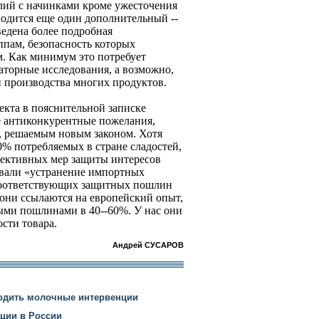
лий с начинками кроме ужесточения
одится еще один дополнительный --
ведена более подробная
пам, безопасность которых
м. Как минимум это потребует
аторные исследования, а возможно,
 производства многих продуктов.
екта в пояснительной записке
е антиконкурентные пожелания,
, решаемым новым законом. Хотя
0% потребляемых в стране сладостей,
фективных мер защиты интересов
звали «устранение импортных
соответствующих защитных пошлин
они ссылаются на европейский опыт,
ми пошлинами в 40--60%. У нас они
ости товара.
Андрей СУСАРОВ
водить молочные интервенции
ации в России