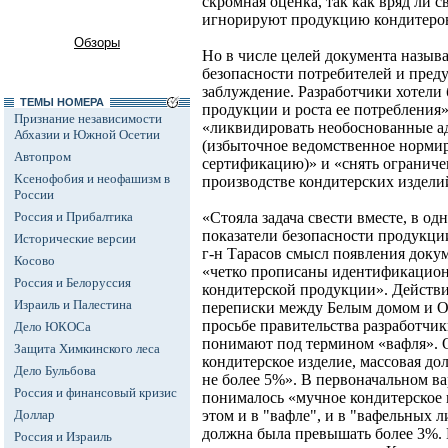
скромная оценка, так как вряд ли 
игнорируют продукцию кондитеро
Обзоры
Но в числе целей документа называ
безопасности потребителей и пред
заблуждение. Разработчики хотели
ТЕМЫ НОМЕРА
продукции и роста ее потребления»
Признание независимости
«ликвидировать необоснованные а
Абхазии и Южной Осетии
(избыточное ведомственное нормир
Автопром
сертификацию)» и «снять ограничен
Ксенофобия и неофашизм в
производстве кондитерских издели
России
Россия и Прибалтика
«Стояла задача свести вместе, в о
показатели безопасности продукции
Исторические версии
г-н Тарасов смысл появления доку
Косово
«четко прописаны идентификацион
Россия и Белоруссия
кондитерской продукции». Действи
Израиль и Палестина
переписки между Белым домом и О
просьбе правительства разработчик
Дело ЮКОСа
понимают под термином «вафля». О
Защита Химкинского леса
кондитерское изделие,
массовая дол
Дело Бульбова
не более 5%». В первоначальном ва
Россия и финансовый кризис
понималось «мучное кондитерское 
Доллар
этом и в "вафле", и в "вафельных л
должна была превышать более 3%. 
Россия и Израиль