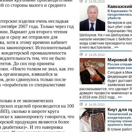
//
14.05.2010
ей со стороны малого и среднего
Кавказский
В Карачаево-Ч
продолжилась
убийств
итерские изделия очень несладкая
Вечером в сре
сентябре 2007 года. Только через год
был убит сове
Карачаево-Че
нии. Вариант для второго чтения
Шебзухов. На г-на Шебзухова 
да и сразу же отправлен для
напали неизвестные с бейсбо
а, хотя к этому времени кабинет
когда советник президента по
 на законопроект. Исполнительный
в него выстрелили...
>>
й кондитерской промышленности
//
14.05.2010
едлительность тем, что не было
Мировой б
ентов. До сих пор приняты
Россия отпра
заявочную кни
оки. «Никто толком не знал, как это
Сегодня в Ме
ль организации, взявшейся за
федерацию ф
м, дело сдвинулось только после
будет доставл
в «поработали со специалистами
заявочная книг
рассказывается, что сделает Р
доверят провести чемпионат 
в 2018 или 2022 году...
>>
только в ее экономических
//
14.05.2010
терских изделий производится на 100
Кнут для п
ВВП), сколько в широте круга
Технический р
иске к законопроекту говорится, что
кондитерскую
второму чтени
ерской продукции являются более
крупного бизн
и диабетики)». И это наверняка
В плане рабо