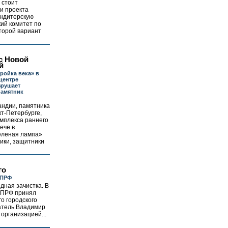
 стоит
и проекта
ондитерскую
ий комитет по
торой вариант
с Новой
й
ройка века» в
центре
зрушает
памятник
андии, памятника
т-Петербурге,
омплекса раннего
ече в
Зеленая лампа»
ники, защитники
го
КПРФ
дная зачистка. В
КПРФ принял
о городского
атель Владимир
организацией...