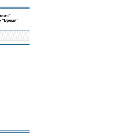
ремя"
о "Время"