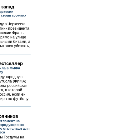
 запад
еркесии
 серия громких
ду в Черкесске
тник президента
ркесии Фраль
прямо на улице
льными битами, а
пытался убежать,
естселлер
вила в ФИФА
гу
ждународную
утбола (ФИФА)
ена российская
а, в которой
оссия, если ей
мира по футболу
ряников
егламент на
 продукцию ко
ю стал слаще для
еса
ты Госдумы на