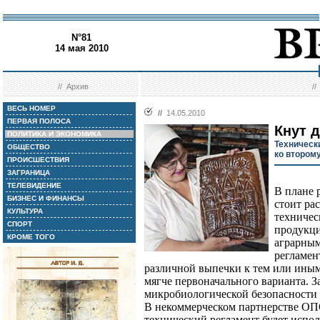
N°81
14 мая 2010
//
Архив
/
ВЕСЬ НОМЕР
//
14.05.2010
ПЕРВАЯ ПОЛОСА
Кнут 
ПОЛИТИКА И ЭКОНОМИКА
Техническ
ОБЩЕСТВО
ко втором
ПРОИСШЕСТВИЯ
ЗАГРАНИЦА
ТЕЛЕВИДЕНИЕ
В плане 
БИЗНЕС И ФИНАНСЫ
стоит ра
КУЛЬТУРА
техничес
СПОРТ
продукц
КРОМЕ ТОГО
аграрным
регламен
различной выпечки к тем или иным
мягче первоначального варианта. З
микробиологической безопасности
В некоммерческом партнерстве ОП
технический регламент будет испо