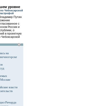
шем уровне
 по Чебоксарской
атастрофой
Владимир Путин
ложение
гласованное с
озом России и
публики, о
ний в проектную
 Чебоксарской
ась на
лнечногорске
ов
суд
аемых
в Москве
йские власти
оятельств
дил Ричарда