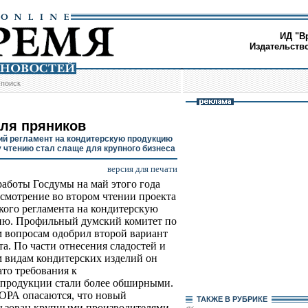
ИД "В
Издательств
/
поиск
для пряников
ий регламент на кондитерскую продукцию
у чтению стал слаще для крупного бизнеса
версия для печати
работы Госдумы на май этого года
ссмотрение во втором чтении проекта
кого регламента на кондитерскую
ию. Профильный думский комитет по
 вопросам одобрил второй вариант
та. По части отнесения сладостей и
 видам кондитерских изделий он
ато требования к
 продукции стали более обширными.
ОРА опасаются, что новый
ТАКЖЕ В РУБРИКЕ
льзован крупными производителями