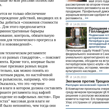
свыше 40 млн россиян полностью
май этого года
в.
рассмотрение во втором чтени
технического регламента на к
продукцию. Профильный думск
ется не только обеспечение
аграрным вопросам одобрил в
упреждение действий, вводящих их в
регламента...
>>
 бы добиться «снижения стоимости
//
14.05.2010
. Для этого предполагается
Прощание 
дминистративные барьеры
Голландие
ование, контроль, обязательную
Подвисшая «ст
историческом 
ия для технического прогресса в
Петербурга ра
й и нововведений».
легендарный 
архитектуры
Печальную судьбу Новой Голл
дном техническом регламенте
федерального значения в Санк
 из разных стандартов», -- поясняет
уникального архитектурного к
классицизма, обсудили на встр
мента. Кроме того, впервые были
петербургском пресс-клубе «
ные признаки разных видов
архитекторы, историки, чинов
тельно, как можно понять из
культурного наследия...
>>
хотным рядом, по настойчивой
//
14.05.2010
и разъяснили, например, что они
Зюганов против Троцко
казалось, что это «мучное
Распущен московский горком 
я влаги в котором должна составлять
В Компартии произошла очере
рианте регламента под вафлей
среду вечером президиум ЦК 
решение о роспуске московског
изделие из вафельных листов». При
комитета партии. Его председ
истах" массовая доля влаги не
Улас отстранен от управления 
И было непонятно, чем тогда они
>>