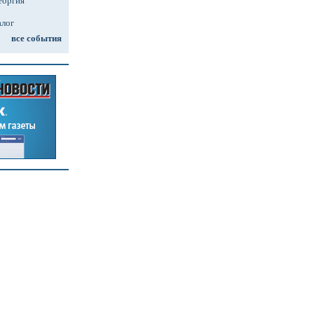
еоргия
алог
все события