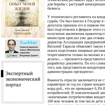
для борьбы с растущей конкуренци
бизнеса.
У технического регламента на конд
судьба. Он был внесен в Госдуму в 
депутаты приняли его в первом чте
был подготовлен в феврале этого го
получения заключения правительств
министров прислал уже два отзыва
директор Ассоциации предприяти
Виталий Тарасов объясняет такую м
опыта подготовки пищевых реглам
техрегламенты только на молоко и с
делать», -- признается представите
разработку документа. По его слова
того, как представители кондитеро
администрации президента».
Важность отрасли заключается не с
параметрах (в год по стране конди
млрд руб., что не превышает 0,3% 
потребителей. В пояснительной зап
«конечными потребителями кондит
100 млн человек (в том числе дети 