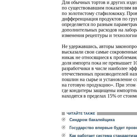
Для обычных тортов и других изде
по существовавшим показателям вв
по золотистому стафилококку. Про
дифференциация продуктов по груп
определяется по разным параметра
дополнительных расходов на лабор
изменения рецептуры и технологии
Не удержавшись, авторы законопро
высказали свои самые сокровенны
никак не относящиеся к проблемам
доля импорта пока не превышает 1
разработчики в числе наиболее эф
отечественных производителей на
пошлин на сырье и установление 
на готовую продукцию». При этом 
где кондитеры защищены импортны
находятся в пределах 15% от стоим
ЧИТАЙТЕ ТАКЖЕ
Синдром бакалейщика
Государство впервые будет про
Как работает система стандартиз