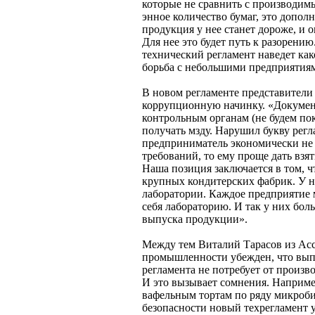
которые не сравнить с производимы
энное количество бумаг, это допол
продукция у нее станет дороже, и 
Для нее это будет путь к разорению
технический регламент наведет как
борьба с небольшими предприятиям
В новом регламенте представители
коррупционную начинку. «Докумен
контрольным органам (не будем пок
получать мзду. Нарушил букву регла
предприниматель экономически не
требований, то ему проще дать взят
Наша позиция заключается в том, ч
крупных кондитерских фабрик. У 
лаборатории. Каждое предприятие 
себя лабораторию. И так у них бол
выпуска продукции».
Между тем Виталий Тарасов из Ас
промышленности убежден, что вып
регламента не потребует от произв
И это вызывает сомнения. Наприме
вафельным тортам по ряду микроби
безопасности новый техрегламент у