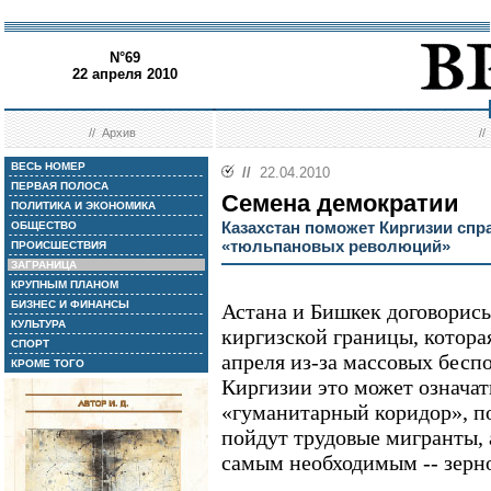
N°69
22 апреля 2010
//
Архив
/
ВЕСЬ НОМЕР
//
22.04.2010
ПЕРВАЯ ПОЛОСА
Семена демократии
ПОЛИТИКА И ЭКОНОМИКА
Казахстан поможет Киргизии спр
ОБЩЕСТВО
«тюльпановых революций»
ПРОИСШЕСТВИЯ
ЗАГРАНИЦА
КРУПНЫМ ПЛАНОМ
БИЗНЕС И ФИНАНСЫ
Астана и Бишкек договорись
КУЛЬТУРА
киргизской границы, котора
СПОРТ
апреля из-за массовых бесп
КРОМЕ ТОГО
Киргизии это может означат
«гуманитарный коридор», по
пойдут трудовые мигранты, 
самым необходимым -- зерн