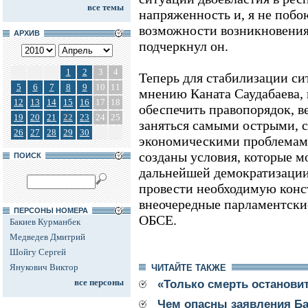
все темы
напряженность и, я не побо
возможности возникновения
АРХИВ
подчеркнул он.
1
2
3
4
Теперь для стабилизации си
5
6
7
8
9
10
11
мнению Каната Саудабаева, 
12
13
14
15
16
17
18
обеспечить правопорядок, ве
19
20
21
22
23
24
25
заняться самыми острыми,
26
27
28
29
30
экономическими проблемами»
созданы условия, которые м
ПОИСК
дальнейшей демократизации
провести необходимую кон
внеочередные парламентски
ПЕРСОНЫ НОМЕРА
ОБСЕ.
Бакиев Курманбек
Медведев Дмитрий
Шойгу Сергей
Янукович Виктор
ЧИТАЙТЕ ТАКЖЕ
все персоны
«Только смерть останови
Чем опасны заявления Б