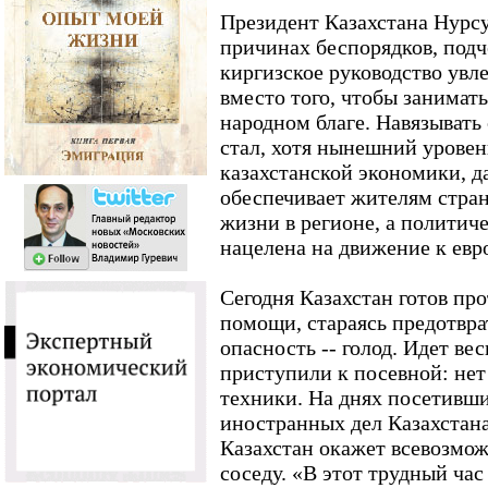
Президент Казахстана Нурсу
причинах беспорядков, подч
киргизское руководство увл
вместо того, чтобы занимат
народном благе. Навязывать
стал, хотя нынешний урове
казахстанской экономики, д
обеспечивает жителям стра
жизни в регионе, а политич
нацелена на движение к евр
Сегодня Казахстан готов пр
помощи, стараясь предотвр
опасность -- голод. Идет вес
приступили к посевной: нет 
техники. На днях посетивш
иностранных дел Казахстана
Казахстан окажет всевозм
соседу. «В этот трудный ча