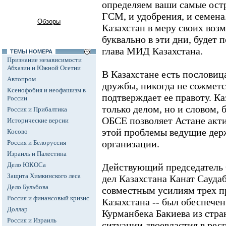
определяем ваши самые остр
ГСМ, и удобрения, и семена.
Обзоры
Казахстан в меру своих воз
буквально в эти дни, будет 
глава МИД Казахстана.
ТЕМЫ НОМЕРА
Признание независимости
Абхазии и Южной Осетии
В Казахстане есть пословица
Автопром
дружбы, никогда не сожметс
Ксенофобия и неофашизм в
подтверждает ее правоту. Ка
России
только делом, но и словом, 
Россия и Прибалтика
ОБСЕ позволяет Астане акт
Исторические версии
этой проблемы ведущие де
Косово
организации.
Россия и Белоруссия
Израиль и Палестина
Дело ЮКОСа
Действующий председатель
Защита Химкинского леса
дел Казахстана Канат Саудаб
Дело Бульбова
совместным усилиям трех п
Россия и финансовый кризис
Казахстана -- был обеспече
Доллар
Курманбека Бакиева из стра
Россия и Израиль
ситуации двоевластия в рес