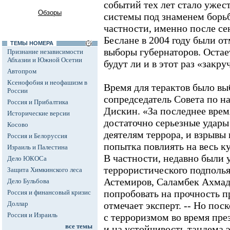
событий тех лет стало ужес
Обзоры
системы под знаменем борь
частности, именно после се
Беслане в 2004 году были о
ТЕМЫ НОМЕРА
выборы губернаторов. Остае
Признание независимости
Абхазии и Южной Осетии
будут ли и в этот раз «закру
Автопром
Ксенофобия и неофашизм в
Время для терактов было вы
России
сопредседатель Совета по 
Россия и Прибалтика
Дискин. «За последнее вре
Исторические версии
достаточно серьезные удар
Косово
деятелям террора, и взрывы в
Россия и Белоруссия
попытка повлиять на весь ку
Израиль и Палестина
В частности, недавно были
Дело ЮКОСа
террористического подполья
Защита Химкинского леса
Астемиров, Саламбек Ахмад
Дело Бульбова
попробовать на прочность п
Россия и финансовый кризис
Доллар
отмечает эксперт. -- Но пос
Россия и Израиль
с терроризмом во время пре
все темы
и на устойчивость тандема э