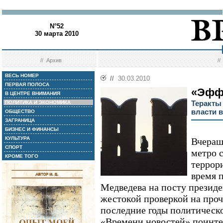
N°52
30 марта 2010
//
Архив
/
ВЕСЬ НОМЕР
//
30.03.2010
ПЕРВАЯ ПОЛОСА
«Эфф
В ЦЕНТРЕ ВНИМАНИЯ
Теракты
ПОЛИТИКА И ЭКОНОМИКА
власти 
ОБЩЕСТВО
ЗАГРАНИЦА
БИЗНЕС И ФИНАНСЫ
КУЛЬТУРА
Вчераш
СПОРТ
метро 
КРОМЕ ТОГО
террор
время 
Медведева на посту презид
жестокой проверкой на про
последние годы политическ
«Времени новостей» поинте