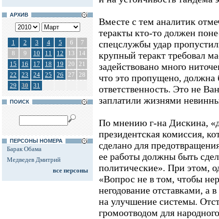
АРХИВ
Вместе с тем аналитик отмеч
теракты кто-то должен поне
1
2
3
4
5
6
7
спецслужбы удар пропустили,
8
9
10
11
12
13
14
крупный теракт требовал м
15
16
17
18
19
20
21
задействовано много ниточек
22
23
24
25
26
27
28
что это пропущено, должна 
29
30
31
ответственность. Это не Ван
заплатили жизнями невинны
ПОИСК
По мнению г-на Дискина, «
президентская комиссия, кот
ПЕРСОНЫ НОМЕРА
сделано для предотвращения
Барак Обама
ее работы должны быть сдел
Медведев Дмитрий
политические». При этом, о
все персоны
«Вопрос не в том, чтобы нер
негодование отставками, а в
на улучшение системы. Отс
громоотводом для народного 