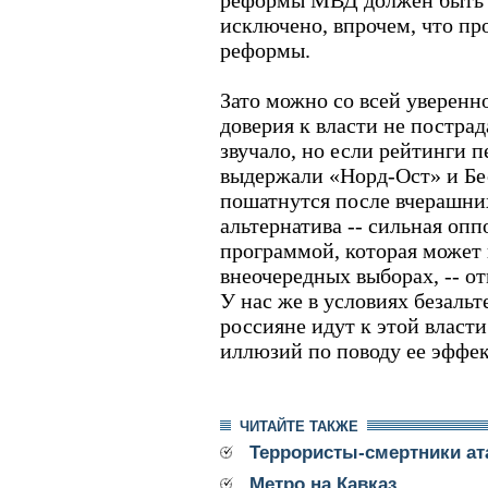
реформы МВД должен быть 
исключено, впрочем, что п
реформы.
Зато можно со всей уверенн
доверия к власти не пострад
звучало, но если рейтинги п
выдержали «Норд-Ост» и Бес
пошатнутся после вчерашних
альтернатива -- сильная опп
программой, которая может 
внеочередных выборах, -- о
У нас же в условиях безаль
россияне идут к этой власти
иллюзий по поводу ее эффе
ЧИТАЙТЕ ТАКЖЕ
Террористы-смертники ат
Метро на Кавказ