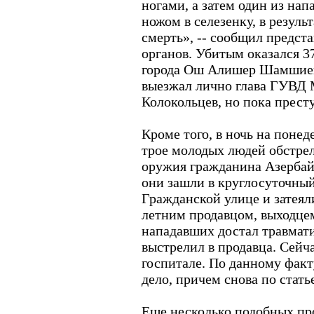
ногами, а затем один из на
ножом в селезенку, в резуль
смерть», -- сообщил предст
органов. Убитым оказался 3
города Ош Алишер Шамшиев
выезжал лично глава ГУВД
Колокольцев, но пока прест
Кроме того, в ночь на поне
трое молодых людей обстрел
оружия гражданина Азербай
они зашли в круглосуточный
Гражданской улице и затеял
летним продавцом, выходце
нападавших достал травмати
выстрелил в продавца. Сейч
госпитале. По данному факт
дело, причем снова по стать
Еще несколько подобных пр