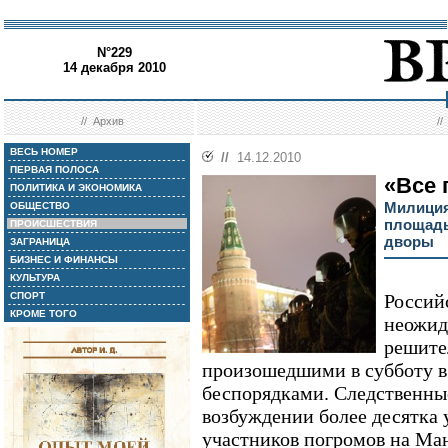
N°229
14 декабря 2010
//
Архив
/
ВЕСЬ НОМЕР
//
14.12.2010
ПЕРВАЯ ПОЛОСА
«Все 
ПОЛИТИКА И ЭКОНОМИКА
Милиция
ОБЩЕСТВО
площадь
ПРОИСШЕСТВИЯ
дворы
ЗАГРАНИЦА
БИЗНЕС И ФИНАНСЫ
КУЛЬТУРА
СПОРТ
Россий
КРОМЕ ТОГО
неожид
решите
произошедшими в субботу 
беспорядками. Следственны
возбуждении более десятка 
участников погромов на Ма