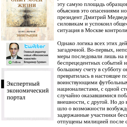
эту самую площадь образцов
объяснив это опасениями н
президент Дмитрий Медведе
силовикам и успокоил общес
ситуация в Москве контроли
Однако логика всех этих де
загадочной. Во-первых, неп
меры последовали лишь на 
беспрецедентных событий 
большому счету в субботу о
превратилась в настоящее п
воинствующими футбольным
националистами, с одной ст
случайно оказавшимися поб
внешности, с другой. Но до 
шло о возможности возбужде
задержанные участники бес
отпущены милицией после 