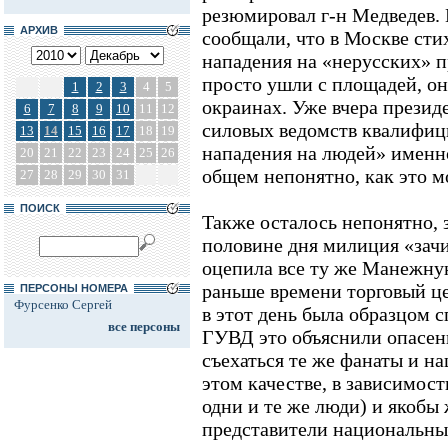
резюмировал г-н Медведев.
АРХИВ
сообщали, что в Москве ст
нападения на «нерусских» 
просто ушли с площадей, он
1
2
3
4
5
окраинах. Уже вчера президе
6
7
8
9
10
11
12
силовых ведомств квалифиц
13
14
15
16
17
18
19
нападения на людей» именно
20
21
22
23
24
25
26
общем непонятно, как это м
27
28
29
30
31
ПОИСК
Также осталось непонятно, з
половине дня милиция «зачи
оцепила все ту же Манежну
раньше времени торговый це
ПЕРСОНЫ НОМЕРА
Фурсенко Сергей
в этот день была образцом с
все персоны
ГУВД это объяснили опасени
съехаться те же фанаты и на
этом качестве, в зависимос
одни и те же люди) и якоб
представители национальных