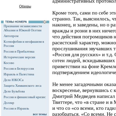
административных протокол
Обзоры
Кроме того, сами по себе э
странно. Так, выяснилось, ч
ТЕМЫ НОМЕРА
наконец, и заведены, но о 
Признание независимости
вражды и розни в них ничего
Абхазии и Южной Осетии
что действия погромщиков 
Автопром
Ксенофобия и неофашизм в
расистский характер, можно
России
прослушивания звучавших т
Россия и Прибалтика
«Россия для русских» и т.д.
Исторические версии
сотен людей, вскидывавших
Косово
приветствии на фоне Кремл
Россия и Белоруссия
подтверждением идеологиче
Израиль и Палестина
Дело ЮКОСа
Не менее загадочными оказа
Защита Химкинского леса
воскресенье, вернувшись с 
Дело Бульбова
Дмитрий Медведев написал 
Россия и финансовый кризис
Твиттере, что «в стране и в
Доллар
и что со «со всеми, кто гад
Россия и Израиль
разобраться. «Со всеми. Не 
все темы