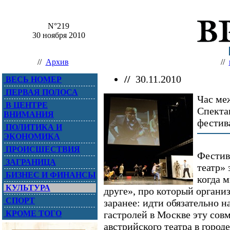
N°219
30 ноября 2010
//
Архив
//
//
30.11.2010
ВЕСЬ НОМЕР
ПЕРВАЯ ПОЛОСА
Час ме
В ЦЕНТРЕ
Спекта
ВНИМАНИЯ
фестив
ПОЛИТИКА И
ЭКОНОМИКА
ПРОИСШЕСТВИЯ
Фестив
ЗАГРАНИЦА
театр»
БИЗНЕС И ФИНАНСЫ
когда м
КУЛЬТУРА
друге», про который орган
СПОРТ
заранее: идти обязательно н
КРОМЕ ТОГО
гастролей в Москве эту со
австрийского театра в горо