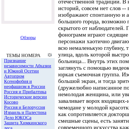
отечественной традиции. В 
историй, совсем нет слов --
изображают спонтанную и 
большого города, возможно 
скрытого от наблюдателей.
фонограмм играют сидящие 
Обзоры
персонажи хаотично двигают
всю немаленькую глубину, та
улица, вдоль которой выстр
ТЕМЫ НОМЕРА
больница... Внутрь этих п
Признание
независимости Абхазии
заглянуть с помощью видео
и Южной Осетии
юркая съемочная группа. Из
Автопром
большой экран, и тогда зри
Ксенофобия и
неофашизм в России
(дружелюбно написанное по-
Россия и Прибалтика
немолодая женщина, или ув
Исторические версии
заваливает ворох входящих-
Косово
чемодане у молодой красотки
Россия и Белоруссия
Израиль и Палестина
как сопротивляется докторш
Дело ЮКОСа
смешные сцены, есть занятн
Защита Химкинского
современного искусства ка
леса