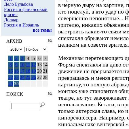
Дело Бульбова
в черную дыру на картине, п
Россия и финансовый
кто поцелуй, а кто удар по 
кризис
совершенно непонятные... Н
Доллар
зрителю, никаких объяснени
Россия и Израиль
все темы
выстроить какие-то связи 
спектакля обрывают немило
АРХИВ
целиком на совести зрителя.
Механизм перетекающего де
1
2
3
4
5
6
7
Форма спектакля на диво от
8
9
10
11
12
13
14
движение не прерывается ни
15
16
17
18
19
20
21
превращаясь и меняя регист
22
23
24
25
26
27
28
29
30
картинку, то полную абрака
монтаж уже становится общ
ПОИСК
театре, но тут завораживает 
использования. Кстати, в п
только актерская слава, но 
кинорежиссера. Например, 
киноальманахе венгерской 