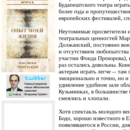
Будапештского театра играть
более года и пропутешество
европейских фестивалей, сп
Неутомимые просветители и
театральных ценностей Мар
Должанский, постоянно во
и отсутствием любопытства 
участии Фонда Прохорова), 
раз остались довольны. Коне
актерам играть легче -- там
эмоционально и точно, но и
удивление удобном зале обл
Кузьминках, в большинстве
смеялись и хлопали.
Хотя спектакль молодого ве
Бодо, хорошо известного в Е
появлявшегося в России, до