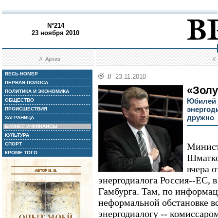
N°214
23 ноября 2010
//
Архив
/
ВЕСЬ НОМЕР
//
23.11.2010
ПЕРВАЯ ПОЛОСА
«Золу
ПОЛИТИКА И ЭКОНОМИКА
Юбилей 
ОБЩЕСТВО
энергод
ПРОИСШЕСТВИЯ
дружно
ЗАГРАНИЦА
БИЗНЕС И ФИНАНСЫ
КУЛЬТУРА
СПОРТ
Минист
КРОМЕ ТОГО
Шматко
вчера 
энергодиалога Россия--ЕС, в
Гамбурга. Там, по информац
неформальной обстановке вс
энергодиалогу -- комиссаро