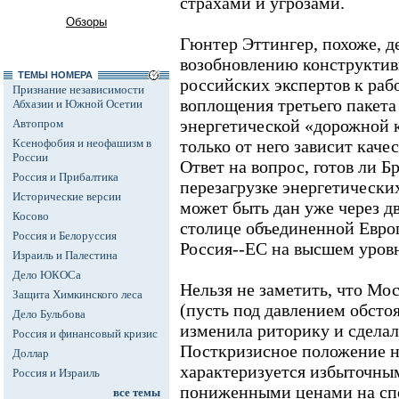
страхами и угрозами.
Обзоры
Гюнтер Эттингер, похоже, д
возобновлению конструктив
ТЕМЫ НОМЕРА
российских экспертов к раб
Признание независимости
воплощения третьего пакета
Абхазии и Южной Осетии
энергетической «дорожной к
Автопром
Ксенофобия и неофашизм в
только от него зависит каче
России
Ответ на вопрос, готов ли 
Россия и Прибалтика
перезагрузке энергетически
Исторические версии
может быть дан уже через дв
Косово
столице объединенной Евро
Россия и Белоруссия
Россия--ЕС на высшем уров
Израиль и Палестина
Дело ЮКОСа
Нельзя не заметить, что Мо
Защита Химкинского леса
(пусть под давлением обсто
Дело Бульбова
изменила риторику и сделал
Россия и финансовый кризис
Посткризисное положение на
Доллар
характеризуется избыточны
Россия и Израиль
пониженными ценами на спо
все темы