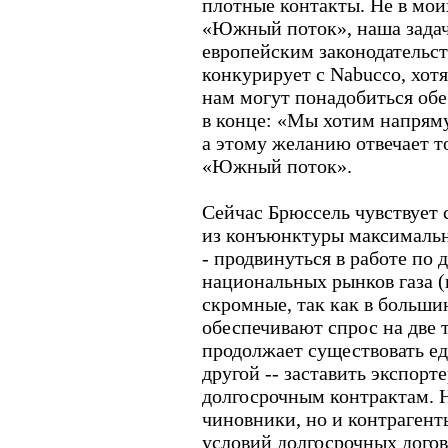
плотные контакты. Не в мои
«Южный поток», наша задача
европейским законодательст
конкурирует с Nabucco, хот
нам могут понадобиться обе
в конце: «Мы хотим напряму
а этому желанию отвечает т
«Южный поток».
Сейчас Брюссель чувствует с
из конъюнктуры максимальн
- продвинуться в работе по
национальных рынков газа (
скромные, так как в больши
обеспечивают спрос на две т
продолжает существовать е
другой -- заставить экспорт
долгосрочным контрактам. Н
чиновники, но и контрагент
условий долгосрочных догов