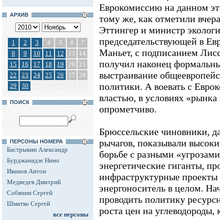
Еврокомиссию на данном эт
АРХИВ
тому же, как отметили вчер
Эттингер и министр экологи
председательствующей в Ев
1
2
3
4
5
6
7
Маньет, с подписанием Лисс
8
9
10
11
12
13
14
получил наконец формальны
15
16
17
18
19
20
21
выстраивание общеевропейс
22
23
24
25
26
27
28
политики. А воевать с Евро
29
30
властью, в условиях «рынка
ПОИСК
опрометчиво.
Брюссельские чиновники, д
рычагов, показывали высоки
ПЕРСОНЫ НОМЕРА
Бастрыкин Александр
борьбе с разными «угрозами
Бурджанадзе Нино
энергетические гиганты, пр
Иванов Антон
инфраструктурные проекты 
Медведев Дмитрий
энергоноситель в целом. На
Собянин Сергей
проводить политику ресурсн
Шматко Сергей
роста цен на углеводороды, к
все персоны