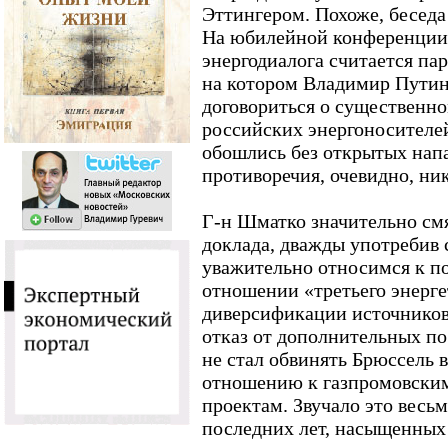
Эттингером. Похоже, беседа
На юбилейной конференции 
энергодиалога считается па
на котором Владимир Путин
договориться о существенн
российских энергоносителе
обошлись без открытых напа
противоречия, очевидно, ник
Г-н Шматко значительно см
доклада, дважды употребив
уважительно относимся к п
отношении «третьего энерге
диверсификации источников 
отказ от дополнительных по
не стал обвинять Брюссель 
отношению к газпромовски
проектам. Звучало это весь
последних лет, насыщенных