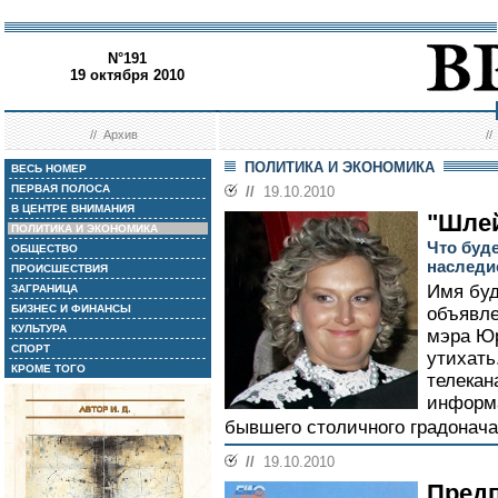
N°191
19 октября 2010
//
Архив
/
ПОЛИТИКА И ЭКОНОМИКА
ВЕСЬ НОМЕР
ПЕРВАЯ ПОЛОСА
//
19.10.2010
В ЦЕНТРЕ ВНИМАНИЯ
"Шлей
ПОЛИТИКА И ЭКОНОМИКА
Что буде
ОБЩЕСТВО
наследи
ПРОИСШЕСТВИЯ
Имя буд
ЗАГРАНИЦА
БИЗНЕС И ФИНАНСЫ
объявле
КУЛЬТУРА
мэра Юр
СПОРТ
утихать
КРОМЕ ТОГО
телекан
информ
бывшего столичного градонача
//
19.10.2010
Предп