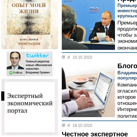
Премьер
инвесто
крупных 
Премье
продолж
чтобы з
экономи
окончан
//
19.10.2010
Блого
Владими
популяр
Компани
огласил
которое
отношен
Интерне
политик
//
19.10.2010
Честное экспертное