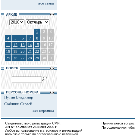
все темы
АРХИВ
1
2
3
4
5
6
7
8
9
10
11
12
13
14
15
16
17
18
19
20
21
22
23
24
25
26
27
28
29
30
31
ПОИСК
ПЕРСОНЫ НОМЕРА
Путин Владимир
Собянин Сергей
все персоны
Свидетельство о регистрации СМИ:
Принимаются вопросы
ЭЛ N° 77-2909 от 26 июня 2000 г
По содержанию публ
Любое использование материалов и иллюстраций
возможно только по согласованию с редакцией