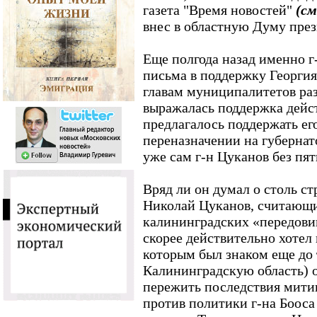
газета "Время новостей"
(см
внес в областную Думу пре
Еще полгода назад именно 
письма в поддержку Георгия 
главам муниципалитетов раз
выражалась поддержка дейст
предлагалось поддержать ег
переназначении на губернат
уже сам г-н Цуканов без пят
Вряд ли он думал о столь с
Николай Цуканов, считающи
калининградских «передови
скорее действительно хотел
которым был знаком еще до т
Калининградскую область) 
пережить последствия митинг
против политики г-на Бооса