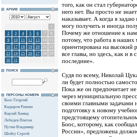
того, как он стал губернато
АРХИВ
него нет. Вы просто не знае
наказывает. А когда я задаю
могу получить и иногда пол
1
Почему же отношение к нам
2
3
4
5
6
7
8
потому, что работа в наших
9
10
11
12
13
14
15
ориентирована на высокий ре
16
17
18
19
20
21
22
все главы, но здесь, как и в 
23
24
25
26
27
28
29
последние».
30
31
ПОИСК
Судя по всему, Николай Цука
ли будет полностью самосто
Пока же он предпочитает не
через муниципальную пресс
ПЕРСОНЫ НОМЕРА
Боос Георгий
своими главными задачами н
Кадыров Рамзан
подготовку к новому учебном
Карзай Хамид
предстоящему отопительному
Лебедев Платон
Боос, которому, как сообща
Путин Владимир
России», предложена должн
Шойгу Сергей