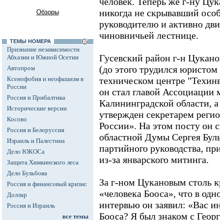
человек. Теперь же г-ну Цук
никогда не скрывавший особ
Обзоры
руководителю и активно дви
чиновничьей лестнице.
ТЕМЫ НОМЕРА
Признание независимости
Гусевский район г-н Цуканов
Абхазии и Южной Осетии
(до этого трудился юристом
Автопром
Ксенофобия и неофашизм в
техническом центре "Техинв
России
он стал главой Ассоциации
Россия и Прибалтика
Калининградской области, а
Исторические версии
утвержден секретарем реги
Косово
России». На этом посту он 
Россия и Белоруссия
областной Думы Сергея Булы
Израиль и Палестина
партийного руководства, пр
Дело ЮКОСа
из-за январского митинга.
Защита Химкинского леса
Дело Бульбова
За г-ном Цукановым столь к
Россия и финансовый кризис
«человека Бооса», что в од
Доллар
интервью он заявил: «Вас и
Россия и Израиль
Бооса? Я был знаком с Геор
все темы