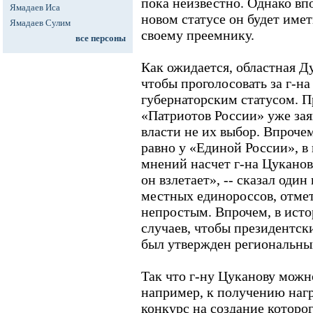
пока неизвестно. Однако вп
Ямадаев Иса
новом статусе он будет име
Ямадаев Сулим
своему преемнику.
все персоны
Как ожидается, областная Ду
чтобы проголосовать за г-на
губернаторским статусом. 
«Патриотов России» уже зая
власти не их выбор. Впроче
равно у «Единой России», в 
мнений насчет г-на Цуканов
он взлетает», -- сказал оди
местных единороссов, отмет
непростым. Впрочем, в исто
случаев, чтобы президентск
был утвержден региональны
Так что г-ну Цуканову можн
например, к получению нагр
конкурс на создание которог