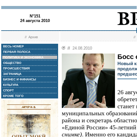
N°151
24 августа 2010
//
Архив
/
ВЕСЬ НОМЕР
//
24.08.2010
ПЕРВАЯ ПОЛОСА
Босс 
ПОЛИТИКА И ЭКОНОМИКА
Новый к
ОБЩЕСТВО
продолж
ПРОИСШЕСТВИЯ
предшес
ЗАГРАНИЦА
БИЗНЕС И ФИНАНСЫ
КУЛЬТУРА
СПОРТ
26 авг
КРОМЕ ТОГО
обретет
станет
муниципальных образований 
района и секретарь областн
«Единой России» 45-летни
снимке)
. Именно его кандида