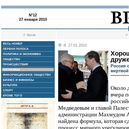
N°12
27 января 2010
//
Архив
/
ВЕСЬ НОМЕР
//
27.01.2010
ПЕРВАЯ ПОЛОСА
Хорош
ПОЛИТИКА И ЭКОНОМИКА
друж
ОБЩЕСТВО
ПРОИСШЕСТВИЯ
Россия 
ЗАГРАНИЦА
мертвой
ИНФОРМАЦИОННОЕ ОБЩЕСТВО
БИЗНЕС И ФИНАНСЫ
КУЛЬТУРА
Около 
СПОРТ
вчера 
КРОМЕ ТОГО
россий
Медведевым и главой Палес
администрации Махмудом А
найдена формула, которая с
процесс мирного урегулиров