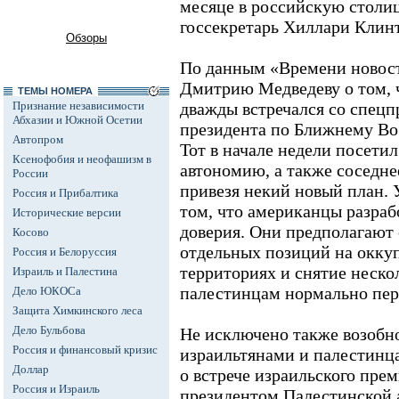
месяце в российскую столи
госсекретарь Хиллари Клин
Обзоры
По данным «Времени новост
Дмитрию Медведеву о том, 
ТЕМЫ НОМЕРА
Признание независимости
дважды встречался со спецп
Абхазии и Южной Осетии
президента по Ближнему В
Автопром
Тот в начале недели посети
Ксенофобия и неофашизм в
автономию, а также соседне
России
привезя некий новый план. У
Россия и Прибалтика
том, что американцы разраб
Исторические версии
доверия. Они предполагают 
Косово
отдельных позиций на окку
Россия и Белоруссия
территориях и снятие неск
Израиль и Палестина
палестинцам нормально пер
Дело ЮКОСа
Защита Химкинского леса
Дело Бульбова
Не исключено также возобн
Россия и финансовый кризис
израильтянами и палестинца
Доллар
о встрече израильского пре
Россия и Израиль
президентом Палестинской