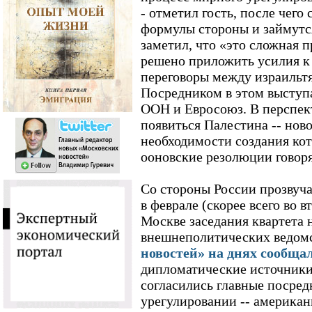
- отметил гость, после чего 
формулы стороны и займутс
заметил, что «это сложная п
решено приложить усилия к 
переговоры между израильт
Посредником в этом выступа
ООН и Евросоюз. В перспек
появиться Палестина -- ново
необходимости создания кот
ооновские резолюции говорят
Со стороны России прозвуч
в феврале (скорее всего во 
Москве заседания квартета н
внешнеполитических ведом
новостей» на днях сообща
дипломатические источники 
согласились главные посре
урегулировании -- американ