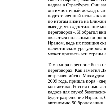
неделе в Страсбурге. Они з
оптимистичный доклад о сит
подготовленный итальянски
по итогам визита на Ближн
выводу, что «достижение м
переговоров». И обратил вни
оказаться полезными хорош
Ираном, ведь их позиция ска
палестинском урегулировани
может призвать эти страны 
Тема мира в регионе была н
переговорах. Как заметил Д
встречавшийся с Махмудом 
2009 года, пришла пора «све
контактах». Россия помогае
кадров для служб безопаснос
будет разрешение Израиля, 
автономию 50 бронемашин. 