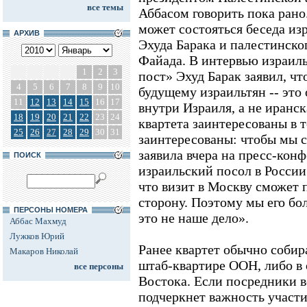
все темы
Аббасом говорить пока рано
может состояться беседа из
АРХИВ
Эхуда Барака и палестинск
Файада. В интервью израил
1
2
3
пост» Эхуд Барак заявил, чт
4
5
6
7
8
9
10
будущему израильтян -- это
11
12
13
14
15
16
17
внутри Израиля, а не иранс
18
19
20
21
22
23
24
квартета заинтересованы в т
25
26
27
28
29
30
31
заинтересованы: чтобы мы се
заявила вчера на пресс-кон
ПОИСК
израильский посол в России
что визит в Москву сможет 
сторону. Поэтому мы его бол
ПЕРСОНЫ НОМЕРА
это не наше дело».
Аббас Махмуд
Лужков Юрий
Ранее квартет обычно собир
Макаров Николай
штаб-квартире ООН, либо в 
все персоны
Востока. Если посредники вс
подчеркнет важность участи