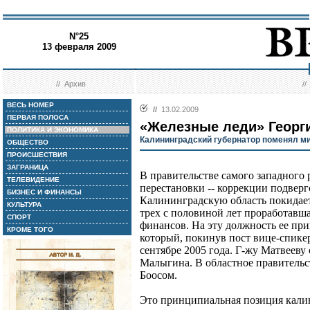
N°25
13 февраля 2009
//
Архив
/
ВЕСЬ НОМЕР
//
13.02.2009
ПЕРВАЯ ПОЛОСА
«Железные леди» Георг
ПОЛИТИКА И ЭКОНОМИКА
Калининградский губернатор поменял ми
ОБЩЕСТВО
ПРОИСШЕСТВИЯ
ЗАГРАНИЦА
В правительстве самого западного
ТЕЛЕВИДЕНИЕ
перестановки -- коррекции подвер
БИЗНЕС И ФИНАНСЫ
Калининградскую область покидает
КУЛЬТУРА
трех с половиной лет проработав
СПОРТ
финансов. На эту должность ее при
КРОМЕ ТОГО
который, покинув пост вице-спикер
сентябре 2005 года. Г-жу Матвееву
Малыгина. В областное правительс
Боосом.
Это принципиальная позиция калин