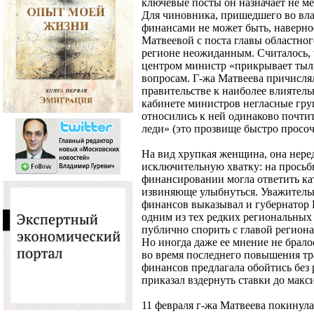
ключевые посты он назначает не ме
Для чиновника, пришедшего во влас
финансами не может быть, наверно
Матвеевой с поста главы областног
регионе неожиданным. Считалось, 
центром министр «прикрывает ты
вопросам. Г-жа Матвеева причисля
правительстве к наиболее влиятел
кабинете министров негласные гру
относились к ней одинаково почти
леди» (это прозвище быстро просоч
На вид хрупкая женщина, она нере
исключительную хватку: на прось
финансировании могла ответить ка
извиняюще улыбнуться. Уважитель
финансов выказывал и губернатор 
одним из тех редких региональных
публично спорить с главой региона,
Но иногда даже ее мнение не бралос
во время последнего повышения тр
финансов предлагала обойтись без 
приказал вздернуть ставки до макс
11 февраля г-жа Матвеева покинула