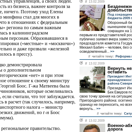
стных управленцев, а своих людей.
//
13.02.2009
ть из бизнеса, важнее контроля за
Безденежн
довольств
е, ничего. Поэтому уход Елены
Под сокращен
о минфина стал для многих в
бюджета-2009 
что в отношениях с федеральным
Оборонный бю
нынешнем год
лы» региона по самым важным
сокращен на 1
лась в калининградском
первым из представителей рос
ьным персонам. Образовавшиеся в
публично заявил вчера замест
ппировки («местные» и «москвичи»)
председателя комитета Госду
Михаил Бабич -- человек, без 
тельно и даже прозвали «железной
осведомленный...
>>
илось в прессу).
// читайте тему:
Реформа 
//
13.02.2009
дко демонстрировала
Вернуть н
бы о дополнительном
оставить
тегорическим «нет» и при этом
Президент Инг
принадлежнос
ное отношение к своему министру
района Север
Георгий Боос. Г-жа Матвеева была
Президент Ин
 чиновников, которые осмеливались
Бек Евкуров п
 если считали, что тот заблуждается.
свою точку зрения на ситуацию
Пригородного района: осетин
ь в расчет (так случилось, например,
границу не переносить, но все
анспортного налога -- министр
вернуть...
>>
резких движений, но г-н Боос
// читайте тему:
Ситу
имума).
//
13.02.2009
Военно-аб
 региональное правительство.
дорога