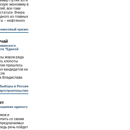
имир Путин хотя
йскую экономику в
ий, все-таки
статусе. Вчера
дного из главных
а -- нефтяного
инансовый кризис
учай
рманского
ета "Единой
ры мэров ряда
ть хлопоты
ртии пришлось
ых кандидатов на
сле
а Владислава
Выборы в России
артстроительство
ет
вышение единого
ков и
пить со своим
 предлагаемых
редь речь пойдет