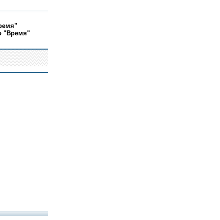
ремя"
о "Время"