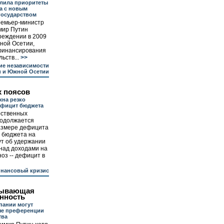
елила приоритеты
а с новым
государством
ремьер-министр
мир Путин
реждении в 2009
жной Осетии,
финансирования
ьств...
>>
ие независимости
и и Южной Осетии
х поясов
жна резко
ефицит бюджета
рственных
родолжается
размере дефицита
 бюджета на
ут об удержании
над доходами на
оз -- дефицит в
инансовый кризис
бывающая
нность
пании могут
ые преференции
тва