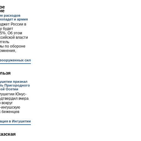
ое
ие
ие расходов
попадет и армия
джет России в
у будет
5%. Об этом
сийской власти
итель
мы по обороне
сомнения,
вооруженных сил
ельзя
ушетии признал
ть Пригородного
ной Осетии
гушетии Юнус-
одтвердил вчера
 вокруг
о-ингушскую
х беженцев
ация в Ингушетии
хазская