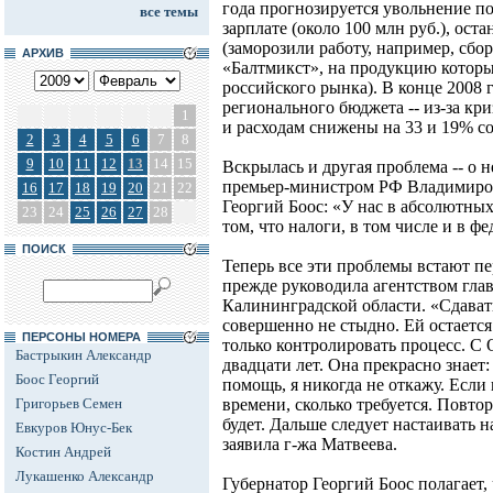
года прогнозируется увольнение поч
все темы
зарплате (около 100 млн руб.), ос
(заморозили работу, например, сбо
АРХИВ
«Балтмикст», на продукцию которы
российского рынка). В конце 2008 
регионального бюджета -- из-за кр
1
и расходам снижены на 33 и 19% с
2
3
4
5
6
7
8
9
10
11
12
13
14
15
Вскрылась и другая проблема -- о н
премьер-министром РФ Владимиро
16
17
18
19
20
21
22
Георгий Боос: «У нас в абсолютных
23
24
25
26
27
28
том, что налоги, в том числе и в ф
ПОИСК
Теперь все эти проблемы встают п
прежде руководила агентством гла
Калининградской области. «Сдава
совершенно не стыдно. Ей остаетс
ПЕРСОНЫ НОМЕРА
только контролировать процесс. С
Бастрыкин Александр
двадцати лет. Она прекрасно знает:
Боос Георгий
помощь, я никогда не откажу. Если
Григорьев Семен
времени, сколько требуется. Повто
будет. Дальше следует настаивать 
Евкуров Юнус-Бек
заявила г-жа Матвеева.
Костин Андрей
Лукашенко Александр
Губернатор Георгий Боос полагает