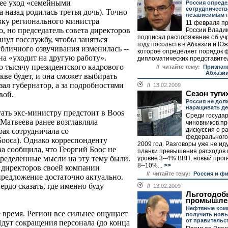
 ее уход «семейными
Россия опред
сотрудничеств
а назад родилась третья дочь). Точно
независимым 
авку регионального министра
11 февраля п
 но председатель совета директоров
России Влади
подписал распоряжение об уч
ул госслужбу, чтобы заняться
году посольств в Абхазии и Ю
убличного озвучивания изменилась --
которое определяет порядок 
на «уходит на другую работу».
дипломатических представител
 тысячу президентского кадрового
// читайте тему:
Признан
Абхази
скве будет, и она сможет выбирать
зал губернатор, а за подробностями
//
13.02.2009
Сезон туги
вой.
Россия не дол
наращивать д
тать экс-министру предстоит в Boos
Среди госуда
а Матвеева ранее возглавляла
чиновников п
дискуссия о 
ая сотрудничала со
федерального
Бооса). Однако корреспонденту
2009 год. Разговоры уже не ид
а сообщила, что Георгий Боос не
планки превышения расходов 
пределенные мысли на эту тему были.
уровне 3--4% ВВП, новый прогн
8--10%...
>>
те директоров своей компании
// читайте тему:
Россия и ф
предложение достаточно актуально.
ердо сказать, где именно буду
//
13.02.2009
Льготодо
промышле
Нефтяные ком
 время. Регион все сильнее ощущает
получить нов
от правительс
Идут сокращения персонала (до конца