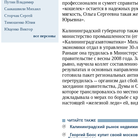
Путин Владимир
профессионален и сумеет справить
«кошелек» остается в надежных рук
Саакашвили Михаил
мягкость, Ольга Сергеевна такая же
Сторчак Сергей
Юрьевна».
Тимошенко Юлия
Ющенко Виктор
Калининградский губернатор также
все персоны
министерство промышленности (его
«Калининградгазавтоматики» Миха
экономики отдал в управление 30-
Раньше она трудилась в Министерс
правительстве с весны 2008 года. З
рьяно, научила коллег составлени
результатах и основных направлени
готовила пакет региональных анти
перетрудилась -- организм дал сбой
заседании правительства, Думы и 
которое транслировалось по местн
докладывала о мерах по борьбе с к
настоящей «железной леди» ей, вид
ЧИТАЙТЕ ТАКЖЕ
Калининградский рынок недвижим
Георгий Боос купит своей моско