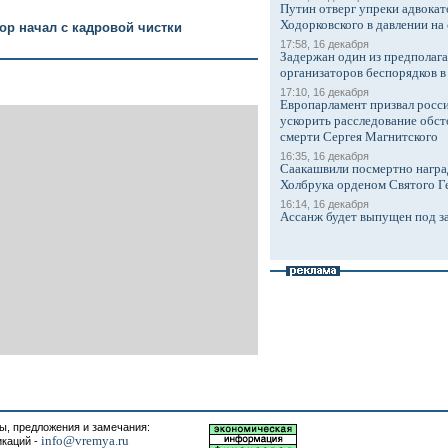
Путин отверг упреки адвокат
Ходорковского в давлении на 
ор начал с кадровой чистки
17:58, 16 декабря
Задержан один из предполаг
организаторов беспорядков 
17:10, 16 декабря
Европарламент призвал росси
ускорить расследование обст
смерти Сергея Магнитского
16:35, 16 декабря
Саакашвили посмертно награ
Холбрука орденом Святого Г
16:14, 16 декабря
Ассанж будет выпущен под з
, предложения и замечания:
info@vremya.ru
икаций -