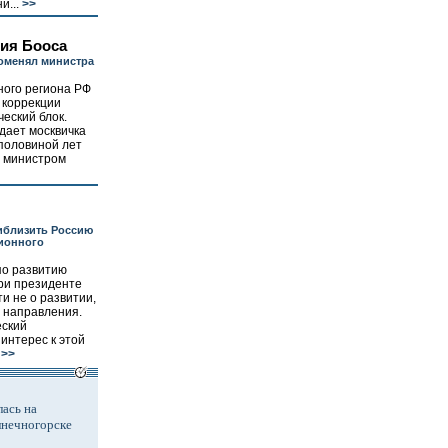
и...
>>
ия Бооса
оменял министра
ного региона РФ
 коррекции
еский блок.
дает москвичка
 половиной лет
 министром
иблизить Россию
ионного
по развитию
ри президенте
ти не о развитии,
о направления.
еский
интерес к этой
>>
ась на
лнечногорске