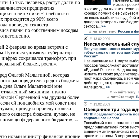
Премьер Влад
ти 15 тыс. человек), растут долги по
и зовет росси
танавливаются предприятия
высокие дали высоких технолог
рщики телетехники «Телебалт» и
хорошо помнит о ее сырьевом 
он вновь озаботился судьбой о
х приходится до 90% всего
доноров федерального бюджет
года проведен секвестр
сектора...
>>
изиса планы по собственным доходам
// читайте тему:
Россия и ф
оответственно.
//
13.02.2009
Неисключительный сл
ей 2 февраля во время встречи с
Популярность может спасти му
м Путиным упомянул губернатор
губернатора от потери партбил
России"
 цифрах сокращался трансферт, при
Назначенные на 1 марта выбо
едеральный бюджет, росли».
городов продолжают доставля
«Единой России». На днях па
изгнать из своих рядов четвер
еред Ольгой Малыгиной, которая
пост мэра Смоленска, в том чи
вного распорядителя средств бюджета
действующего градоначальник
ть дела Ольге Малыгиной мне
Халецкого...
>>
я отлаженный механизм, нужно
// читайте тему:
 Ольгой Сергеевной мы дружим более
// читайте тему:
П
 если ей понадобится мой совет или
//
13.02.2009
 нужно, приеду и проведу столько
Обещанное три года жд
рного секвестра бюджета, думаю, не
РСПП предлагает отсрочить по
социального налога
на помощи федерального бюджета», --
Российский союз промышленни
предпринимателей готов высту
видением антикризисных мер,
правительством. В первую оче
, что новый министр финансов вполне