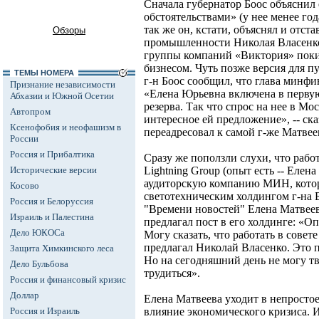
Сначала губернатор Боос объяснил
обстоятельствами» (у нее менее год
так же он, кстати, объяснял и отст
Обзоры
промышленности Николая Власенко,
группы компаний «Виктория» покин
бизнесом. Чуть позже версия для п
ТЕМЫ НОМЕРА
г-н Боос сообщил, что глава минфи
Признание независимости
«Елена Юрьевна включена в первую
Абхазии и Южной Осетии
резерва. Так что спрос на нее в Мо
Автопром
интересное ей предложение», -- ска
Ксенофобия и неофашизм в
переадресовал к самой г-же Матвее
России
Россия и Прибалтика
Сразу же поползли слухи, что рабо
Исторические версии
Lightning Group (опыт есть -- Елен
аудиторскую компанию МИН, котор
Косово
светотехническим холдингом г-на 
Россия и Белоруссия
"Времени новостей" Елена Матвеев
Израиль и Палестина
предлагал пост в его холдинге: «О
Дело ЮКОСа
Могу сказать, что работать в сове
предлагал Николай Власенко. Это 
Защита Химкинского леса
Но на сегодняшний день не могу тв
Дело Бульбова
трудиться».
Россия и финансовый кризис
Доллар
Елена Матвеева уходит в непростое
Россия и Израиль
влияние экономического кризиса. 