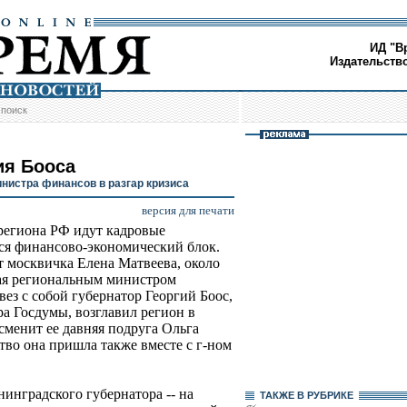
ИД "В
Издательств
/
поиск
ия Бооса
нистра финансов в разгар кризиса
версия для печати
 региона РФ идут кадровые
гся финансово-экономический блок.
 москвичка Елена Матвеева, около
шая региональным министром
вез с собой губернатор Георгий Боос,
а Госдумы, возглавил регион в
 сменит ее давняя подруга Ольга
тво она пришла также вместе с г-ном
инградского губернатора -- на
ТАКЖЕ В РУБРИКЕ