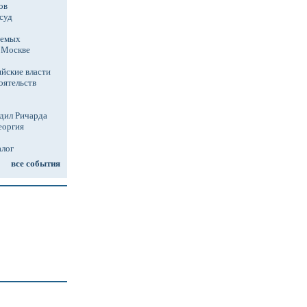
ов
суд
аемых
в Москве
йские власти
оятельств
дил Ричарда
еоргия
алог
все события