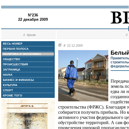
N°236
22 декабря 2009
//
Архив
/
ВЕСЬ НОМЕР
//
22.12.2009
ПЕРВАЯ ПОЛОСА
Белый
ПОЛИТИКА И ЭКОНОМИКА
Правитель
ОБЩЕСТВО
строитель
ПРОИСШЕСТВИЯ
федераль
ЗАГРАНИЦА
НАУКА
БИЗНЕС И ФИНАНСЫ
Передача
КУЛЬТУРА
земель п
СПОРТ
едва ли 
КРОМЕ ТОГО
созданно
содейств
строительства (ФРЖС). Благодаря 
собирается получить прибыль. Но 
активного участия федерального ц
обустройстве территорий. А сам ф
проведения широкой пропагандист