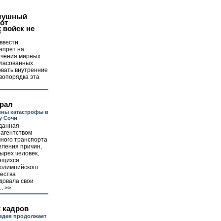
лушный
от
 войск не
"
ввести
апрет на
чения мирных
гласованных.
овать внутренние
авопорядка эта
рал
ины катастрофы в
у Сочи
зданная
агентством
чного транспорта
еления причин,
ырех человек,
ящихся
 олимпийского
жества
довала свои
.
>>
 кадров
едев продолжает