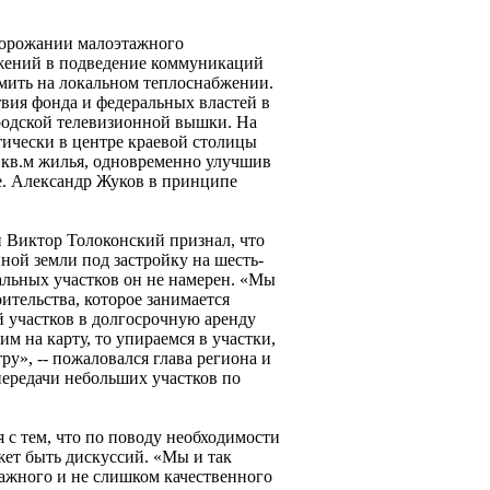
дорожании малоэтажного
ожений в подведение коммуникаций
мить на локальном теплоснабжении.
вия фонда и федеральных властей в
родской телевизионной вышки. На
тически в центре краевой столицы
. кв.м жилья, одновременно улучшив
е. Александр Жуков в принципе
 Виктор Толоконский признал, что
ной земли под застройку на шесть-
ральных участков он не намерен. «Мы
ительства, которое занимается
 участков в долгосрочную аренду
м на карту, то упираемся в участки,
у», -- пожаловался глава региона и
ередачи небольших участков по
 с тем, что по поводу необходимости
жет быть дискуссий. «Мы и так
ажного и не слишком качественного