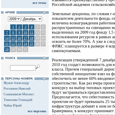
все темы
Российской академии сельскохозяй
АРХИВ
Земельные аукционы, по словам г-
показателем деятельности фонда, о
величина вознаграждения работни
1
2
3
4
5
6
распространенных на совещании ма
выделенных на 2009 год фонду 1,5
7
8
9
10
11
12
13
использования ресурсов в рамках 
14
15
16
17
18
19
20
освоить не более 70%. А уже в сле
21
22
23
24
25
26
27
ФРЖС планируется в размере 4 млр
28
29
30
31
самоокупаемым.
ПОИСК
Реализация утвержденной 7 декабр
2010 год создаст возможность для 
класса. Причем генеральный дирек
собственной инициативе взял на ф
обеспечить не менее 60% вводимог
ПЕРСОНЫ НОМЕРА
Жуков Александр
строительстве. Как раз вчера прои
конкурсу на выбор типовых проек
Рогожкин Николай
будут застраиваться предоставлен
Саакашвили Михаил
Предполагается, что себестоимост
Тимченко Геннадий
проектам не будет превышать 25 тыс.
Чайка Юрий
инфраструктура добавят к ним не б
Бравермана, в конкурсе принимает у
все персоны