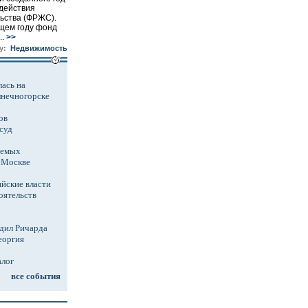
действия
ьства (ФРЖС).
ющем году фонд
.
>>
у:
Недвижимость
ась на
лнечногорске
ов
суд
аемых
в Москве
йские власти
оятельств
дил Ричарда
еоргия
алог
все события