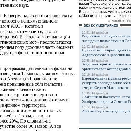
назад Федерального фонда со
ственных наук.
развитию жилищного строител
Благодаря этому уже в следу
на Бравермана, являются «ключевым
собирается получить прибыль..
т которого напрямую зависит
// читайте тем
БЕЗ КОМMЕНТАРИЕВ
кам ФРЖС». Кстати, в
териалах отмечается, что из
18:51, 16 декабря
Радикальная молодежь собрал
 млрд руб. благодаря «оптимизации
площади в подмосковном Со
антикризисных мер» предполагается
18:32, 16 декабря
дующем году доходная часть бюджета
Путин отверг упреки адвокат
д руб., и фонд станет полностью
Ходорковского в давлении на 
17:58, 16 декабря
Задержан один из предполаг
я программы деятельности фонда на
организаторов беспорядков 
возведения 12 млн кв.м жилья эконом-
17:10, 16 декабря
Европарламент призвал росси
тор Александр Браверман по
ускорить расследование обст
онд повышенные обязательства --
смерти Сергея Магнитского
о жилья в малоэтажном
16:35, 16 декабря
зошло вскрытие конвертов по
Саакашвили посмертно награ
тов малоэтажных домов, которыми
Холбрука орденом Святого Г
ные фондом территории.
16:14, 16 декабря
ь возведения домов по типовым
Ассанж будет выпущен под з
 руб. за 1 кв.м, а земля и
олее 20%. По словам г-на
частие более 30 заявок. А все