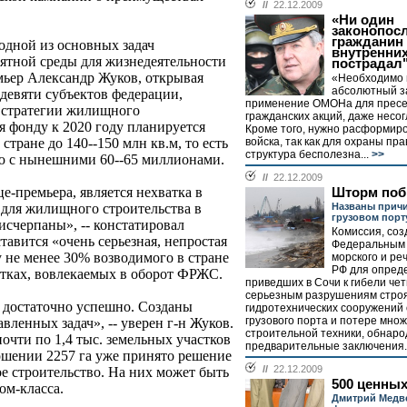
//
22.12.2009
«Ни один
законопос
гражданин 
дной из основных задач
внутренних
иятной среды для жизнедеятельности
пострадал
мьер Александр Жуков, открывая
«Необходимо 
абсолютный з
девяти субъектов федерации,
применение ОМОНа для пресе
 стратегии жилищного
гражданских акций, даже несо
я фонду к 2020 году планируется
Кроме того, нужно расформир
войска, так как для охраны пр
тране до 140--150 млн кв.м, то есть
структура бесполезна...
>>
ию с нынешними 60--65 миллионами.
//
22.12.2009
-премьера, является нехватка в
Шторм поб
Названы прич
 для жилищного строительства в
грузовом порт
исчерпаны», -- констатировал
Комиссия, со
авится «очень серьезная, непростая
Федеральным 
у не менее 30% возводимого в стране
морского и ре
РФ для опред
стках, вовлекаемых в оборот ФРЖС.
приведших в Сочи к гибели чет
серьезным разрушениям стро
 достаточно успешно. Созданы
гидротехнических сооружений
грузового порта и потере мно
ленных задач», -- уверен г-н Жуков.
строительной техники, обнаро
очти по 1,4 тыс. земельных участков
предварительные заключения..
ошении 2257 га уже принято решение
//
22.12.2009
 строительство. На них может быть
500 ценных
ом-класса.
Дмитрий Медв