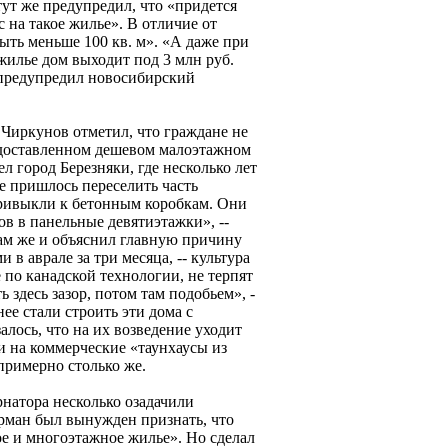
тут же предупредил, что «придется
 на такое жилье». В отличие от
ыть меньше 100 кв. м». «А даже при
илье дом выходит под 3 млн руб.
- предупредил новосибирский
 Чиркунов отметил, что граждане не
едоставленном дешевом малоэтажном
л город Березняки, где несколько лет
те пришлось переселить часть
ривыкли к бетонным коробкам. Они
в в панельные девятиэтажки», --
сам же и объяснил главную причину
в аврале за три месяца, -- культура
 по канадской технологии, не терпят
 здесь зазор, потом там подобьем», -
нее стали строить эти дома с
алось, что на их возведение уходит
и на коммерческие «таунхаусы из
 примерно столько же.
рнатора несколько озадачили
рман был вынужден признать, что
е и многоэтажное жилье». Но сделал