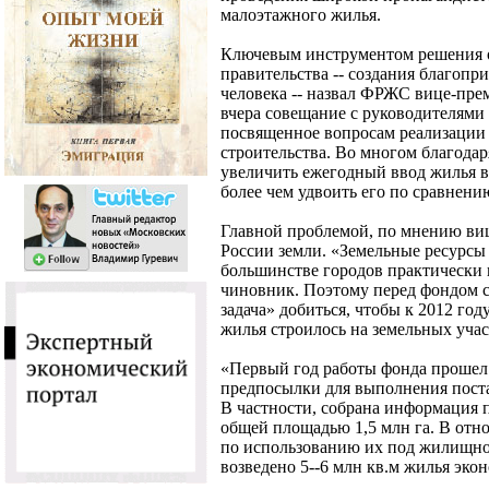
малоэтажного жилья.
Ключевым инструментом решения о
правительства -- создания благопр
человека -- назвал ФРЖС вице-пре
вчера совещание с руководителями 
посвященное вопросам реализации
строительства. Во многом благодар
увеличить ежегодный ввод жилья в с
более чем удвоить его по сравнен
Главной проблемой, по мнению вице
России земли. «Земельные ресурсы
большинстве городов практически 
чиновник. Поэтому перед фондом ст
задача» добиться, чтобы к 2012 год
жилья строилось на земельных уча
«Первый год работы фонда прошел
предпосылки для выполнения постав
В частности, собрана информация п
общей площадью 1,5 млн га. В отн
по использованию их под жилищное
возведено 5--6 млн кв.м жилья экон