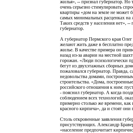
жилья», -- признал губернатор. Но 
очень серьезно стимулировать спрос
квартиры «дом на земле не может б
самых минимальных расценках на ж
Таких средств у населения нет», -
губернатор.
А губернатор Пермского края Олег
желают жить даже в бесплатно пр
жилье. В качестве примера он приве
назад из-за аварии на местной шах
горожан. «Люди психологически п
бегут из двухэтажных сборных домо
пожаловался губернатор. Правда, 
недовольства домами, построенными 
строительства. «Дома, построенные
российского отношения к ним: пусть
- пояснил губернатор. А когда позд
соблюдением всех технологий, оказ
примерно столько же времени, как 
красного кирпича», да и стоят они
Столь откровенные заявления губе
присутствующих. Александр Браве
«население предпочитает кирпично