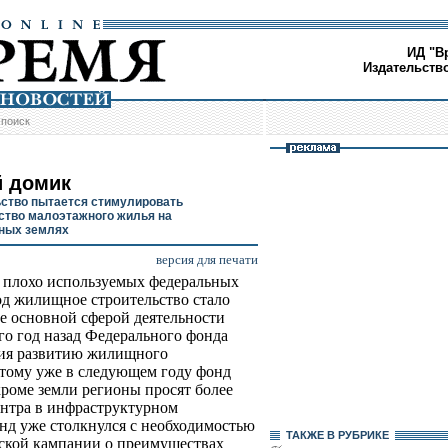
ИД "В
Издательств
/
поиск
 домик
ство пытается стимулировать
ство малоэтажного жилья на
ных землях
версия для печати
 плохо используемых федеральных
од жилищное строительство стало
не основной сферой деятельности
го год назад Федерального фонда
ия развитию жилищного
этому уже в следующем году фонд
кроме земли регионы просят более
ентра в инфраструктурном
онд уже столкнулся с необходимостью
ТАКЖЕ В РУБРИКЕ
ской кампании о преимуществах