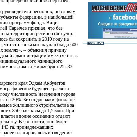
но проверены в «Росэкспертизе».
 руководители регионов, по словам
субъекты федерации, в наибольшей
ации программ фонда. Вице-
гей Сарычев признал, что без
 на территории региона (без учета
ось бы сохранить в 2010 году на
, что этот показатель упал бы до 600
х землях», -- объяснил причину
одской администрации имеется 6 тыс.
я индивидуального жилищного
оимость такого жилья будет 25--32
оярского края Эдхам Акбулатов
мографическое будущее краевого
 году численность населения города
я на 20%. Без поддержки фонда не
бъемов жилищного строительства за
них 850 тыс. кв.м до 1,5 млн. При
, власти вполне осознанно отдают
льству. В частности, оно будет
 143 га, принадлежавших
е ранее планировалось возведение