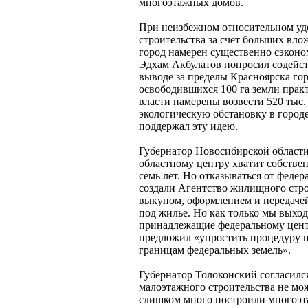
многоэтажных домов.
При неизбежном относительном у
строительства за счет больших вл
город намерен существенно сэконо
Эдхам Акбулатов попросил содейст
выводе за пределы Красноярска го
освободившихся 100 га земли прак
власти намерены возвести 520 тыс
экологическую обстановку в город
поддержал эту идею.
Губернатор Новосибирской области
областному центру хватит собствен
семь лет. Но отказываться от феде
создали Агентство жилищного стро
выкупом, оформлением и передачей
под жилье. Но как только мы выходи
принадлежащие федеральному центр
предложил «упростить процедуру п
границам федеральных земель».
Губернатор Толоконский согласился
малоэтажного строительства не мо
слишком много построили многоэт