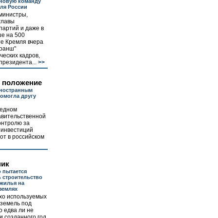
новую команду
ля России
министры,
главы
партий и даже в
ше на 500
е Кремля вчера
транш"
ческих кадров,
резидента...
>>
 положение
иностранным
омогла другу
редном
авительственной
онтролю за
 инвестиций
от в российском
мик
 пытается
 строительство
жилья на
землях
хо используемых
земель под
 едва ли не
 созданного год