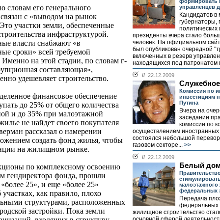
формировать 
по словам его генерального
управленцев д
Кандидатов в 
 связан с «выводом на рынок
губернаторы, 
Это участки земли, обеспеченные
политических 
троительства инфраструктурой.
президенты вчера стало боль
человек. На официальном сайт
ные власти снабжают «в
был опубликован очередной "
ые сроки» всей требуемой
включенных в резерв управлен
Именно на этой стадии, по словам г-
находящихся под патронатом п
ррупционная составляющая»,
//
22.12.2009
енно удешевляет строительство.
Служебное
Комиссия по 
еделенное финансовое обеспечение
инвестициям п
Путина
упать до 25% от общего количества
Вчера на оче
ой и до 35% при малоэтажной
заседании пр
 жилье не найдет своего покупателя
комиссии по к
верман рассказал о намерении
осуществлением иностранных
состоялся небольшой перевор
ложением создать фонд жилья, чтобы
газовом секторе...
>>
енции на жилищном рынке.
//
22.12.2009
Белый до
укционы по комплексному освоению
Правительство
ам гендиректора фонда, прошли
стимулировать
«более 25», и еще «более 25»
малоэтажного 
федеральных 
б участках, как правило, плохо
Передача пло
льными структурами, расположенных
федеральных 
родской застройки. Пока земли
жилищное строительство стало
основной сферой деятельности
анизаций, входящих в структуру