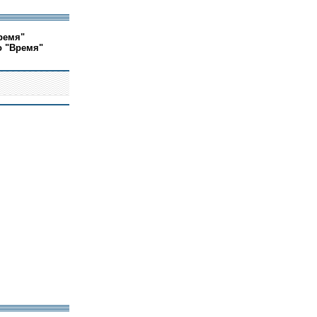
ремя"
о "Время"