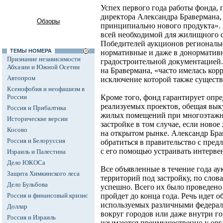
Успех первого года работы фонда, 
директора Александра Бравермана,
Обзоры
принципиально нового продукта». 
всей необходимой для жилищного с
Победителей аукционов региональ
ТЕМЫ НОМЕРА
нормативные и даже в донормативн
Признание независимости
градостроительной документацией. 
Абхазии и Южной Осетии
на Бравермана, «часто имелась ко
Автопром
исключение которой также существ
Ксенофобия и неофашизм в
России
Кроме того, фонд гарантирует опр
реализуемых проектов, обещая вык
Россия и Прибалтика
жилых помещений при многоэтажн
Исторические версии
застройке в том случае, если новое
Косово
на открытом рынке. Александр Бра
Россия и Белоруссия
обратиться в правительство с пред
с его помощью устраивать интерв
Израиль и Палестина
Дело ЮКОСа
Все объявленные в течение года а
Защита Химкинского леса
территорий под застройку, по слов
Дело Бульбова
успешно. Всего их было проведено 
Россия и финансовый кризис
пройдет до конца года. Речь идет о
используемых различными федера
Доллар
вокруг городов или даже внутри го
Россия и Израиль
изымаются преимущественно у орг