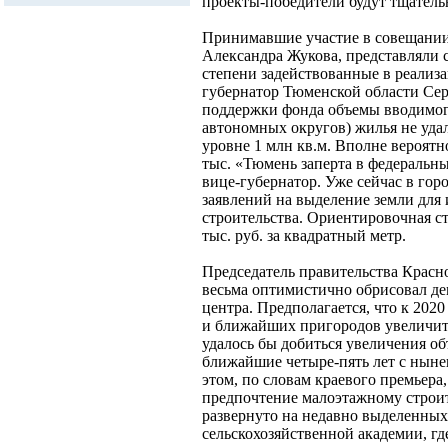
проекты-победители будут тщатель
Принимавшие участие в совещании
Александра Жукова, представляли 
степени задействованные в реализ
губернатор Тюменской области Сер
поддержки фонда объемы вводимого
автономных округов) жилья не удал
уровне 1 млн кв.м. Вполне вероятно
тыс. «Тюмень заперта в федеральны
вице-губернатор. Уже сейчас в гор
заявлений на выделение земли дл
строительства. Ориентировочная ст
тыс. руб. за квадратный метр.
Председатель правительства Красн
весьма оптимистично обрисовал де
центра. Предполагается, что к 2020
и ближайших пригородов увеличитс
удалось бы добиться увеличения о
ближайшие четыре-пять лет с нынеш
этом, по словам краевого премьера
предпочтение малоэтажному строите
развернуто на недавно выделенных
сельскохозяйственной академии, гд