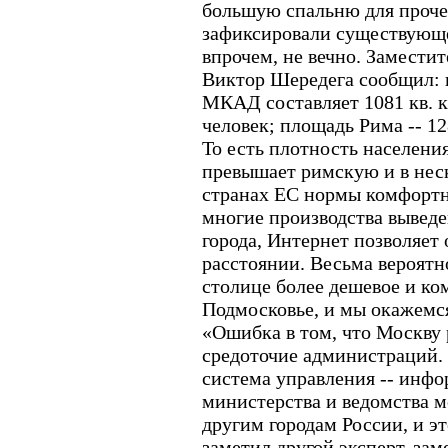
большую спальню для прочег
зафиксировали существующе
впрочем, не вечно. Замести
Виктор Шередега сообщил: 
МКАД составляет 1081 кв. к
человек; площадь Рима -- 128
То есть плотность населени
превышает римскую и в неск
странах ЕС нормы комфортн
многие производства выведе
города, Интернет позволяет
расстоянии. Весьма вероятно
столице более дешевое и к
Подмосковье, и мы окажемся
«Ошибка в том, что Москву
средоточие администраций.
система управления -- инфо
министерства и ведомства м
другим городам России, и эт
заметил другой эксперт, за