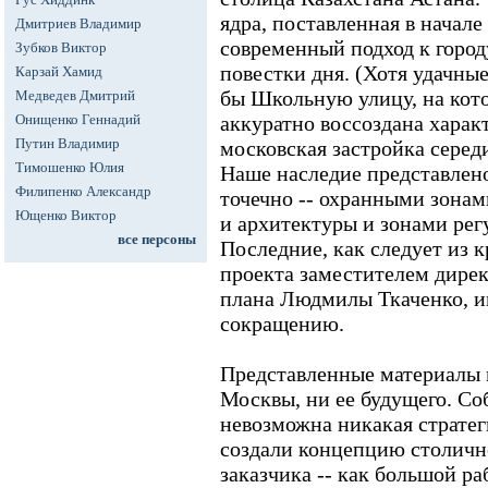
ядра, поставленная в начале
Дмитриев Владимир
современный подход к городу
Зубков Виктор
повестки дня. (Хотя удачные
Карзай Хамид
бы Школьную улицу, на кото
Медведев Дмитрий
Онищенко Геннадий
аккуратно воссоздана харак
Путин Владимир
московская застройка серед
Тимошенко Юлия
Наше наследие представлен
Филипенко Александр
точечно -- охранными зонам
Ющенко Виктор
и архитектуры и зонами рег
все персоны
Последние, как следует из к
проекта заместителем дире
плана Людмилы Ткаченко, 
сокращению.
Представленные материалы 
Москвы, ни ее будущего. Со
невозможна никакая стратег
создали концепцию столично
заказчика -- как большой р