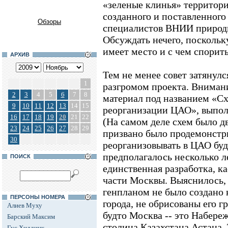
«зеленые клинья» территори
созданного и поставленного
Обзоры
специалистов ВНИИ природы
Обсуждать нечего, поскольку
имеет место и с чем спорит
АРХИВ
Тем не менее совет затянул
1
разгромом проекта. Вниман
2
3
4
5
6
7
8
материал под названием «С
9
10
11
12
13
14
15
реорганизации ЦАО», выпо
16
17
18
19
20
21
22
(На самом деле схем было дв
23
24
25
26
27
28
29
призвано было продемонстри
30
реорганизовывать в ЦАО буд
предполагалось несколько ле
ПОИСК
единственная разработка, к
части Москвы. Выяснилось, 
генпланом не было создано 
ПЕРСОНЫ НОМЕРА
города, не обрисованы его г
Алиев Муху
будто Москва -- это Набере
Барский Максим
столица Казахстана Астана.
Гус Хиддинк