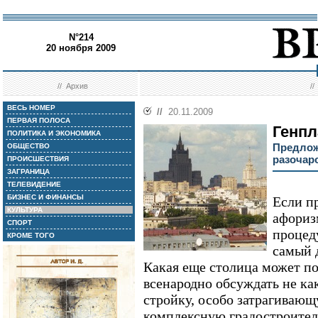
N°214
20 ноября 2009
//
Архив
/
ВЕСЬ НОМЕР
//
20.11.2009
ПЕРВАЯ ПОЛОСА
Генпл
ПОЛИТИКА И ЭКОНОМИКА
Предлож
ОБЩЕСТВО
разочар
ПРОИСШЕСТВИЯ
ЗАГРАНИЦА
ТЕЛЕВИДЕНИЕ
БИЗНЕС И ФИНАНСЫ
Если п
КУЛЬТУРА
афориз
СПОРТ
процеду
КРОМЕ ТОГО
самый 
Какая еще столица может по
всенародно обсуждать не к
стройку, особо затрагивающ
комплексную градостроите