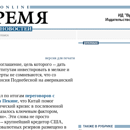
ИД "В
Издательств
/
поиск
версия для печати
глашение, цель которого -- дать
титутам инвестировать в мелкие и
рты не сомневаются, что со
ансия Поднебесной на американский
л по итогам
переговоров с
в Пекине
, что Китай помог
ический кризис в послевоенной
казалось ключевым фактором,
и». Эти слова не просто
 -- крупнейший кредитор США,
товалютных резервов размещено в
ТАКЖЕ В РУБРИКЕ