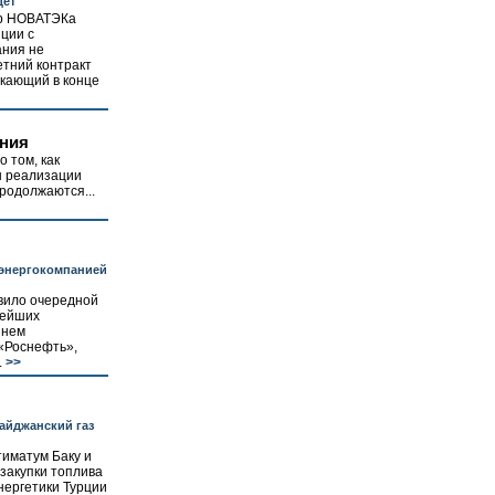
дет
ор НОВАТЭКа
ции с
ания не
етний контракт
екающий в конце
ения
 том, как
ы реализации
родолжаются...
 энергокомпанией
авило очередной
нейших
 нем
 «Роснефть»,
.
>>
байджанский газ
тиматум Баку и
закупки топлива
нергетики Турции