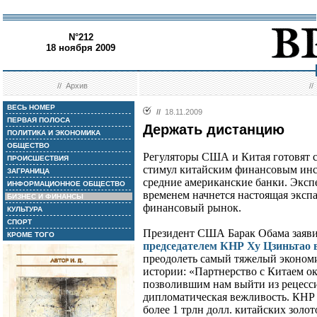
N°212
18 ноября 2009
//
Архив
/
ВЕСЬ НОМЕР
//
18.11.2009
ПЕРВАЯ ПОЛОСА
Держать дистанцию
ПОЛИТИКА И ЭКОНОМИКА
ОБЩЕСТВО
Регуляторы США и Китая готовят со
ПРОИСШЕСТВИЯ
стимул китайским финансовым инс
ЗАГРАНИЦА
средние американские банки. Экспе
ИНФОРМАЦИОННОЕ ОБЩЕСТВО
временем начнется настоящая эксп
БИЗНЕС И ФИНАНСЫ
финансовый рынок.
КУЛЬТУРА
СПОРТ
Президент США Барак Обама заяви
КРОМЕ ТОГО
председателем КНР Ху Цзиньтао 
преодолеть самый тяжелый эконом
истории: «Партнерство с Китаем о
позволившим нам выйти из рецесси
дипломатическая вежливость. КНР
более 1 трлн долл. китайских золо