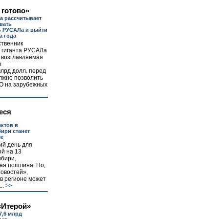
 готово»
а рассчитывает
вать
ь РУСАЛа и выйти
а года
ственник
 гиганта РУСАЛа
о возглавляемая
о
млрд долл. перед
лжно позволить
PO на зарубежных
еся
ктов в
ири станет
ше
ий день для
й на 13
ибири,
ая пошлина. Но,
новостей»,
 в регионе может
..
>>
«Итерой»
7,6 млрд