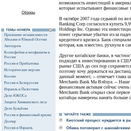
возможность инвестиций в америка
которые испытывают финансовые з
Обзоры
В октябре 2007 года седьмой по ве
Banking Corp согласился купить 9
Holdings Inc. Однако эта инвестици
ТЕМЫ НОМЕРА
понес серьезные убытки из-за пад
Признание независимости
Абхазии и Южной Осетии
кредитного кризиса. Банк специали
которая, как известно, рухнула в с
Автопром
Ксенофобия и неофашизм в
Другие китайские банки, в частнос
России
подходят к инвестированию в США
Россия и Прибалтика
рынке США до сих пор сохраняется
Исторические версии
поэтому хочу держаться на дистан
Косово
данный момент, -- отмечает глава 
Merchants Bank Ма Вэйхуа. -- Наш
Россия и Белоруссия
финансовым активам сейчас очень 
Израиль и Палестина
Merchants Bank открыл свое первое
Дело ЮКОСа
китайцы намерены нанять больше с
Защита Химкинского леса
Дело Бульбова
Россия и финансовый кризис
ЧИТАЙТЕ ТАКЖЕ
Киотский процесс нуждается в ра
Доллар
Россия и Израиль
Обама поговорил с шанхайскими