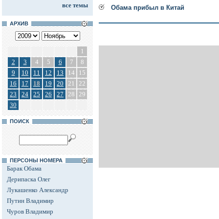
все темы
Обама прибыл в Китай
АРХИВ
1
2
3
4
5
6
7
8
9
10
11
12
13
14
15
16
17
18
19
20
21
22
23
24
25
26
27
28
29
30
ПОИСК
ПЕРСОНЫ НОМЕРА
Барак Обама
Дерипаска Олег
Лукашенко Александр
Путин Владимир
Чуров Владимир