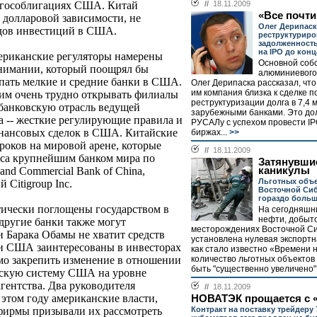
в гособлигациях США. Китай
//
18.11.2009
«Все почти
т долларовой зависимости, не
Олег Дерипаск
идов инвестиций в США.
реструктуриро
задолженност
на IPO до конц
мериканские регуляторы намерены
Основной соб
нимании, который поощрял бы
алюминиевого
ать мелкие и средние банки в США.
Олег Дерипаска рассказал, чт
им компания близка к сделке п
им очень трудно открывать филиалы
реструктуризации долга в 7,4 
банковскую отрасль ведущей
зарубежными банками. Это до
 -- жесткие регулирующие правила и
РУСАЛу с успехом провести I
инансовых сделок в США. Китайские
биржах...
>>
роков на мировой арене, которые
//
18.11.2009
иса крупнейшим банком мира по
Затянувши
 and Commercial Bank of China,
каникулы
Льготных объе
 Citigroup Inc.
Восточной Сиб
гораздо боль
ически поглощены государством в
На сегодняшн
нефти, добыто
другие банки также могут
месторождениях Восточной С
и Барака Обамы не хватит средств
установлена нулевая экспортн
ки США заинтересованы в инвесторах
как стало известно «Времени 
мо закрепить изменение в отношении
количество льготных объектов
быть "существенно увеличено".
вскую систему США на уровне
агентства. Два руководителя
//
18.11.2009
 этом году американские власти,
НОВАТЭК прощается с 
фирмы призывали их рассмотреть
Контракт на поставку трейдеру 