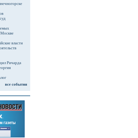
лнечногорске
ов
суд
аемых
в Москве
йские власти
оятельств
дил Ричарда
еоргия
алог
все события