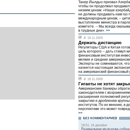
Танер Йылдыз призвал Азерба
чтобы он продолжал продавать
низким ценам. «Наши азербай
не должны продавать нам газ 
международным ценам, -- цити
выступление министра в парл
комитете. -- Мы всегда оказыв
в трудные дни».
>>
//
18.11.2009
Держать дистанцию
Регуляторы США и Китая готов
цель которого -- дать стимул к
финансовым институтам инвес
мелкие и средние американски
Эксперты не сомневаются, что
начнется настоящая экспанси
на американский финансовый р
//
18.11.2009
Гиганты не хотят закры
Американские банкиры обрати
законодателям с возражениям
расширения полномочий регул
закрытию и дроблению крупн
институтов. По их мнению, в д
перспективе это может повреди
>>
БЕЗ КОМMЕНТАРИЕВ
18:51, 16 декабря
Радикальная молодежь собрал