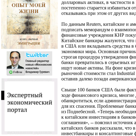
долларовых активах, в частности 
постепенно старается избавиться о
отказываясь при этом от других в
По данным Reuters, китайские и а
подписать меморандум о взаимопо
финансовые учреждения КНР покуп
Китайские банкиры жалуются, что 
в США или вкладывать средства в 
экономики мира. Основная причина
строгая процедура утверждения ф
банки превратились в серьезных иг
ищут новые активы. На фоне криз
рыночной стоимости стал Industrial
оставив далеко позади американский
Свыше 100 банков США были факт
ходе финансового кризиса, многие 
обанкротиться, если администраци
для их спасения. Проблемные бан
из Поднебесной. «Теперь необходи
к китайским инвестициям в банко
соглашения», -- пояснил источник 
китайских банков рассказали, что в
инвестбанкиры и консалтинговые 