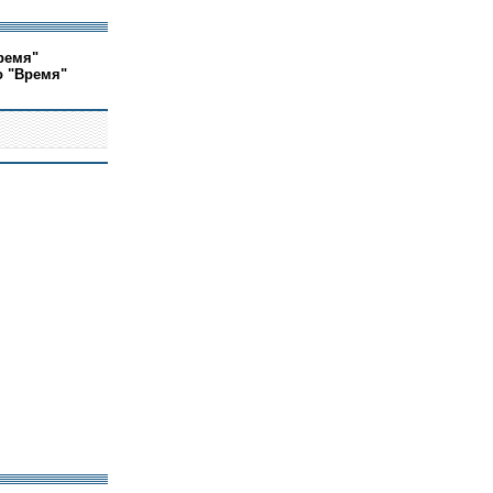
ремя"
о "Время"