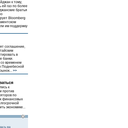
йджан к тому,
 ей газ по более
джанские братья
по
рует Bloomberg
аментском
али им поддержку
ят соглашение,
итайским
тировать в
е банки.
 со временем
я Поднебесной
ынок...
>>
ваться
лись к
и против
яторов по
ых финансовых
олгосрочной
ть экономике...
ась на