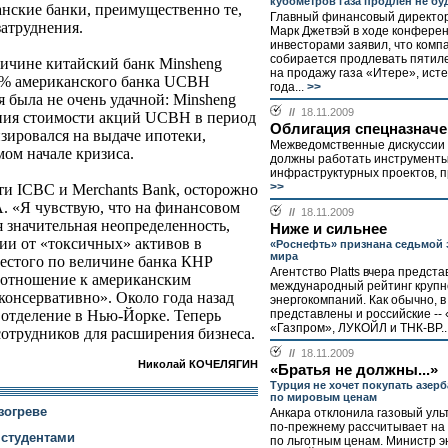
кубометров газа продлен не бу
нские банки, преимущественно те,
Главный финансовый директ
атруднения.
Марк Джетвэй в ходе конферен
инвесторами заявил, что комп
собирается продлевать пятил
личине китайский банк Minsheng
на продажу газа «Итере», ист
,9% американского банка UCBH
года...
>>
я была не очень удачной: Minsheng
//
18.11.2009
ения стоимости акций UCBH в период
Облигация спецназнач
зировался на выдаче ипотеки,
Межведомственные дискуссии о
амом начале кризиса.
должны работать инструмент
инфраструктурных проектов, п
>>
ти ICBC и Merchants Bank, осторожно
. «Я чувствую, что на финансовом
//
18.11.2009
 значительная неопределенность,
Ниже и сильнее
ции от «токсичных» активов в
«Роснефть» признана седьмой
мира
шестого по величине банка КНР
Агентство Platts вчера предст
е отношение к американским
международный рейтинг круп
консервативно». Около года назад
энергокомпаний. Как обычно, в
 отделение в Нью-Йорке. Теперь
представлены и российские --
«Газпром», ЛУКОЙЛ и ТНК-ВР..
отрудников для расширения бизнеса.
//
18.11.2009
Николай КОЧЕЛЯГИН
«Братья не должны...»
Турция не хочет покупать азер
по мировым ценам
зогреве
Анкара отклонила газовый уль
по-прежнему рассчитывает на 
 студентами
по льготным ценам. Министр э