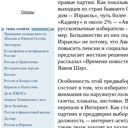
правые партии. Как показы
выходцев из стран бывшег
Обзоры
дом -- Израиль», чуть более
«Кадиму» и около 2% -- «Ав
русскоязычные избиратели -
ТЕМЫ НОМЕРА
Признание независимости
мер. Большинство из них п
Абхазии и Южной Осетии
Израиль» не потому, что А
Автопром
повысить пенсии и социальн
Ксенофобия и неофашизм в
предлагает жесткие решения 
России
рассказал «Времени новост
Россия и Прибалтика
Яаков Шаус.
Исторические версии
Косово
Особенность этой предвыбо
Россия и Белоруссия
состоит в том, что избират
Израиль и Палестина
внимания на наружную поли
Дело ЮКОСа
Защита Химкинского леса
газеты, плакаты, листовки. 
Дело Бульбова
перешли в Интернет. Как ст
Россия и финансовый кризис
партиях в преддверии выбор
Доллар
должность -- интернет-агита
Россия и Израиль
такие люди заходят на разл