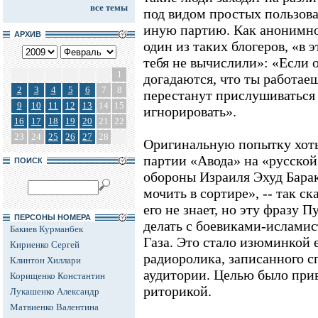
все темы
под видом простых пользова
иную партию. Как анонимно
АРХИВ
один из таких блогеров, «в э
тебя не вычислили»: «Если
1
догадаются, что ты работаеш
2
3
4
5
6
7
8
перестанут прислушиваться 
9
10
11
12
13
14
15
игнорировать».
16
17
18
19
20
21
22
23
24
25
26
27
28
Оригинальную попытку хоть
партии «Авода» на «русско
ПОИСК
обороны Израиля Эхуд Барак.
мочить в сортире», -- так ск
его не знает, но эту фразу П
ПЕРСОНЫ НОМЕРА
делать с боевиками-исламис
Бакиев Курманбек
Газа. Это стало изюминкой 
Кириенко Сергей
радиоролика, записанного с
Клинтон Хиллари
аудитории. Целью было при
Корищенко Константин
риторикой.
Лукашенко Александр
Матвиенко Валентина