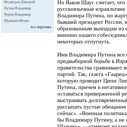
Но Яаков Шаус считает, что 
Медведев Дмитрий
русскоязычные израильтяне
Путин Владимир
Чуров Владимир
Владимира Путина, но жарг
Шувалов Игорь
бывший президент России, 
все персоны
образованным выходцам из 
мнению нашего собеседника
некоторых отпугнуть.
Имя Владимира Путина все 
предвыборной борьбе в Изра
правительства сравнивают в
партий. Так, газета «Гаарец
которую проводит Ципи Лив
Путина, причем в негативно
оставаться приверженной р
выстраивать долговременны
рассыпать пустые обещания
сейчас». «Военная политик
бы Владимиру Путину, а не
Шарону», -- отмечает издани