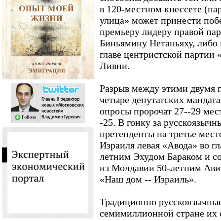
в 120-местном кнессете (пар
улица» может принести побе
премьеру лидеру правой па
Биньямину Нетаньяху, либо
главе центристской партии
Ливни.
Разрыв между этими двумя п
четыре депутатских мандат
опросы пророчат 27--29 мест
-25. В гонку за русскоязычн
претенденты на третье мест
Израиля левая «Авода» во гл
летним Эхудом Бараком и со
из Молдавии 50-летним Ав
«Наш дом -- Израиль».
Традиционно русскоязычные
семимиллионной стране их 