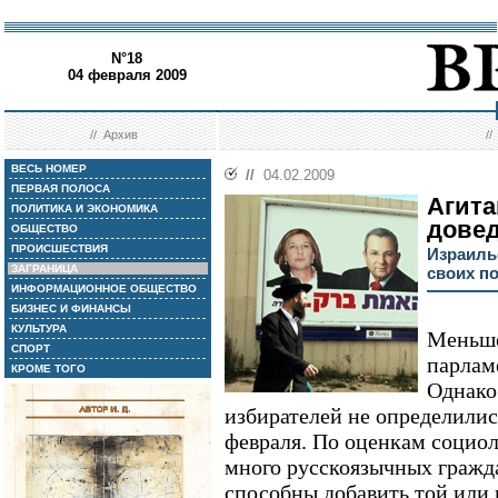
N°18
04 февраля 2009
//
Архив
/
ВЕСЬ НОМЕР
//
04.02.2009
ПЕРВАЯ ПОЛОСА
Агита
ПОЛИТИКА И ЭКОНОМИКА
дове
ОБЩЕСТВО
ПРОИСШЕСТВИЯ
Израиль
ЗАГРАНИЦА
своих п
ИНФОРМАЦИОННОЕ ОБЩЕСТВО
БИЗНЕС И ФИНАНСЫ
КУЛЬТУРА
Меньше
СПОРТ
парлам
КРОМЕ ТОГО
Однако
избирателей не определились
февраля. По оценкам социо
много русскоязычных гражда
способны добавить той или 