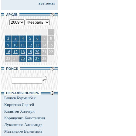
все темы
АРХИВ
1
2
3
4
5
6
7
8
9
10
11
12
13
14
15
16
17
18
19
20
21
22
23
24
25
26
27
28
ПОИСК
ПЕРСОНЫ НОМЕРА
Бакиев Курманбек
Кириенко Сергей
Клинтон Хиллари
Корищенко Константин
Лукашенко Александр
Матвиенко Валентина