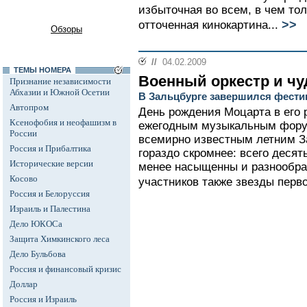
избыточная во всем, в чем то
>>
отточенная кинокартина...
Обзоры
//
04.02.2009
ТЕМЫ НОМЕРА
Военный оркестр и чу
Признание независимости
Абхазии и Южной Осетии
В Зальцбурге завершился фести
Автопром
День рождения Моцарта в его 
Ксенофобия и неофашизм в
ежегодным музыкальным фору
России
всемирно известным летним З
Россия и Прибалтика
гораздо скромнее: всего десят
Исторические версии
менее насыщенны и разнообраз
Косово
участников также звезды перв
Россия и Белоруссия
Израиль и Палестина
Дело ЮКОСа
Защита Химкинского леса
Дело Бульбова
Россия и финансовый кризис
Доллар
Россия и Израиль