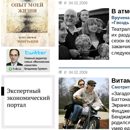
//
04.02.2009
В атм
Вручена
«Гвоздь
Театрал
их разд
сезон о
заканчи
следующ
//
04.02.2009
Витам
Смотрит
«Загадо
Баттона
Экраниз
Фицджер
Бенджам
родился
умер ед