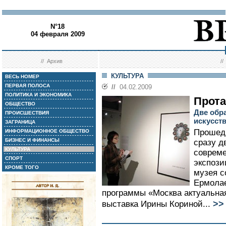
N°18
04 февраля 2009
//
Архив
/
КУЛЬТУРА
ВЕСЬ НОМЕР
ПЕРВАЯ ПОЛОСА
//
04.02.2009
ПОЛИТИКА И ЭКОНОМИКА
Прота
ОБЩЕСТВО
Две обр
ПРОИСШЕСТВИЯ
искусст
ЗАГРАНИЦА
Прошед
ИНФОРМАЦИОННОЕ ОБЩЕСТВО
БИЗНЕС И ФИНАНСЫ
сразу д
КУЛЬТУРА
совреме
СПОРТ
экспози
КРОМЕ ТОГО
музея с
Ермолае
программы «Москва актуальна
>>
выставка Ирины Кориной...