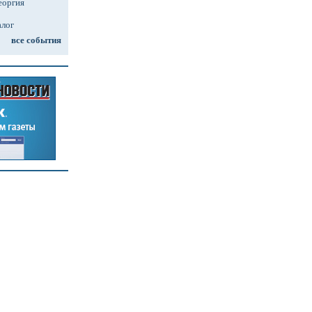
еоргия
алог
все события