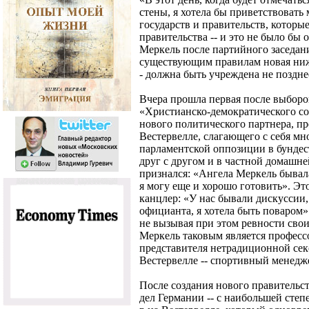
стены, я хотела бы приветствоват
государств и правительств, которы
правительства -- и это не было бы о
Меркель после партийного заседан
существующим правилам новая нижн
- должна быть учреждена не поздне
Вчера прошла первая после выборо
«Христианско-демократического со
нового политического партнера, п
Вестервелле, слагающего с себя м
парламентской оппозиции в бундес
друг с другом и в частной домашне
признался: «Ангела Меркель бывала 
я могу еще и хорошо готовить». Э
канцлер: «У нас бывали дискуссии,
официанта, я хотела быть поваром»
не вызывая при этом ревности сво
Меркель таковым является професс
представителя нетрадиционной се
Вестервелле -- спортивный менед
После создания нового правительс
дел Германии -- с наибольшей степ