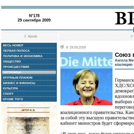
N°178
29 сентября 2009
//
Архив
/
ВЕСЬ НОМЕР
//
29.09.2009
ПЕРВАЯ ПОЛОСА
Союз 
ПОЛИТИКА И ЭКОНОМИКА
Ангела Ме
ОБЩЕСТВО
коалицию
ПРОИСШЕСТВИЯ
ЗАГРАНИЦА
КРУПНЫМ ПЛАНОМ
Германск
БИЗНЕС И ФИНАНСЫ
ХДС/ХСС)
КУЛЬТУРА
демократ
СПОРТ
вдохновл
КРОМЕ ТОГО
выборах 
перегово
коалиционного правительства. Кан
за собой эту высшую правительств
кабинет министров будет сформиров
«В этот день, когда будет отмечать