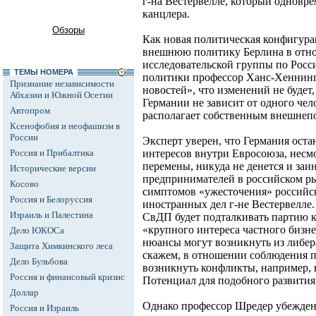
г-на Вестервелле, который одновр
канцлера.
Обзоры
Как новая политическая конфигура
внешнюю политику Берлина в отн
исследовательской группы по Росс
ТЕМЫ НОМЕРА
политики профессор Ханс-Хеннинг
Признание независимости
новостей», что изменений не будет
Абхазии и Южной Осетии
Германии не зависит от одного чело
Автопром
располагает собственным внешнеп
Ксенофобия и неофашизм в
России
Эксперт уверен, что Германия ост
Россия и Прибалтика
интересов внутри Евросоюза, несм
перемены, никуда не денется и заи
Исторические версии
предпринимателей в российском р
Косово
симптомов «ужесточения» российс
Россия и Белоруссия
иностранных дел г-не Вестервелле
Израиль и Палестина
СвДП будет подталкивать партию к 
«крупного интереса частного бизне
Дело ЮКОСа
нюансы могут возникнуть из либе
Защита Химкинского леса
скажем, в отношении соблюдения п
Дело Бульбова
возникнуть конфликты, например, 
Россия и финансовый кризис
Потенциал для подобного развити
Доллар
Однако профессор Шредер убежден
Россия и Израиль