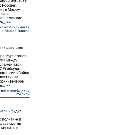
олжны активнее
с Россией.
ит в Москву
юза по
его немецкого
...
>>
ие независимости
и и Южной Осетии
ких депутатов
расбург станет
лий между
арламентской
СЕ) обсудит
 комиссии «Война
спустя». По
торник вечером
...
>>
узии и конфликт с
Россией
чали и будут
о политике и
ршава смогли
ничество в