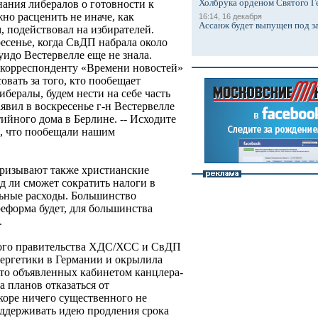
Холбрука орденом Святого Г
ания либералов о готовности к
о расценить не иначе, как
16:14, 16 декабря
Ассанж будет выпущен под з
, подействовал на избирателей.
ресенье, когда СвДП набрала около
уидо Вестервелле еще не знала.
корреспонденту «Времени новостей»
овать за того, кто пообещает
ибералы, будем нести на себе часть
аявил в воскресенье г-н Вестервелле
ийного дома в Берлине. -- Исходите
го, что пообещали нашим
призывают также христианские
д ли сможет сократить налоги в
льные расходы. Большинство
реформа будет, для большинства
.
ного правительства ХДС/ХСС и СвДП
ергетики в Германии и окрылила
что объявленных кабинетом канцлера-
 планов отказаться от
коре ничего существенного не
оддерживать идею продления срока