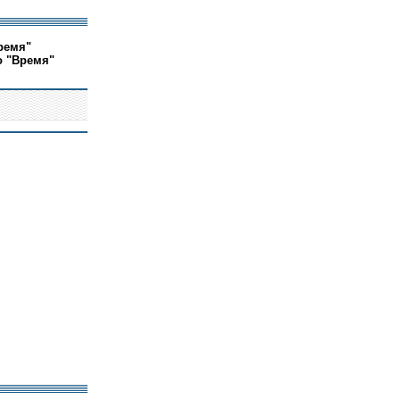
ремя"
о "Время"