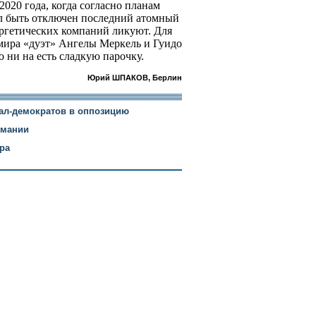
020 года, когда согласно планам
л быть отключен последний атомный
ергетических компаний ликуют. Для
мира «дуэт» Ангелы Меркель и Гуидо
о ни на есть сладкую парочку.
Юрий ШПАКОВ, Берлин
ал-демократов в оппозицию
рмании
ра