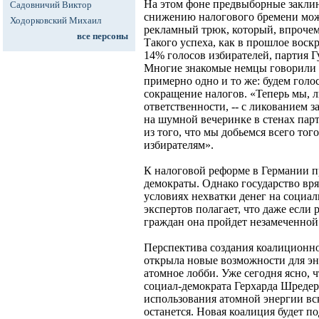
На этом фоне предвыборные заклин
Садовничий Виктор
снижению налогового бремени можн
Ходорковский Михаил
рекламный трюк, который, впрочем
все персоны
Такого успеха, как в прошлое воск
14% голосов избирателей, партия Г
Многие знакомые немцы говорили 
примерно одно и то же: будем голос
сокращение налогов. «Теперь мы, л
ответственности, -- с ликованием з
на шумной вечеринке в стенах парт
из того, что мы добьемся всего то
избирателям».
К налоговой реформе в Германии 
демократы. Однако государство вря
условиях нехватки денег на социа
экспертов полагает, что даже если 
граждан она пройдет незамеченной
Перспектива создания коалицион
открыла новые возможности для эн
атомное лобби. Уже сегодня ясно, 
социал-демократа Герхарда Шредера
использования атомной энергии вс
останется. Новая коалиция будет п