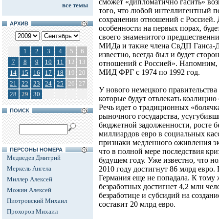
сможет «дипломатично гасить» во
все темы
того, что любой интеллигентный по
сохранении отношений с Россией. Д
АРХИВ
особенности на первых порах, буде
своего знаменитого предшественни
МИДа и также члена СвДП Ганса-Д
1
2
3
4
5
6
известно, всегда был и будет стор
7
8
9
10
11
12
13
отношений с Россией». Напомним, 
МИД ФРГ с 1974 по 1992 год.
14
15
16
17
18
19
20
21
22
23
24
25
26
27
У нового немецкого правительства
28
29
30
которые будут отвлекать коалицию
Речь идет о традиционных «болячк
ПОИСК
рыночного государства, усугубивш
бюджетной задолженности, росте б
миллиардов евро в социальных кас
признаки медленного оживления э
ПЕРСОНЫ НОМЕРА
что в полной мере последствия кр
Медведев Дмитрий
будущем году. Уже известно, что н
Меркель Ангела
2010 году достигнут 86 млрд евро.
Германия еще не попадала. К тому 
Миллер Алексей
безработных достигнет 4,2 млн чел
Можин Алексей
безработице и субсидий на создан
Пиотровский Михаил
составит 20 млрд евро.
Прохоров Михаил