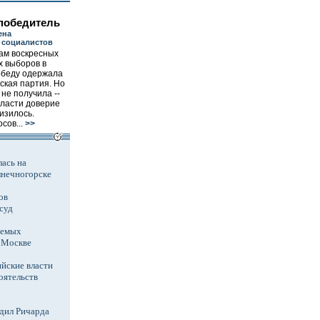
победитель
ена
 социалистов
ам воскресных
х выборов в
обеду одержала
ская партия. Но
не получила --
власти доверие
изилось.
сов...
>>
ась на
лнечногорске
ов
суд
аемых
в Москве
йские власти
оятельств
дил Ричарда