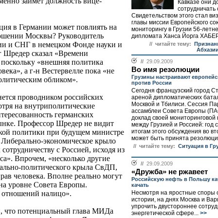
еменно займет должность вице-
Кавказе они д
сотрудничать 
Свидетельством этого стал виз
главы миссии Европейского со
ция в Германии может повлиять на
мониторингу в Грузии 56-летн
ошении Москвы? Руководитель
дипломата Ханса Йорга ХАБЕРА
ии и СНГ в немецком Фонде науки и
// читайте тему:
Признан
Абхази
 Шредер сказал «Времени
, поскольку «внешняя политика
//
29.09.2009
Во имя резолюции
века», а г-н Вестервелле пока «не
Грузины настраивают европейс
олитическим обликом».
против России
Сегодня французский город Ст
анется проводником российских
ареной дипломатических бата
Москвой и Тбилиси. Сессия П
отря на внутриполитические
ассамблеи Совета Европы (ПА
нтересованность германских
доклад своей мониторинговой
ынке. Профессор Шредер не видит
между Грузией и Россией: год 
итогам этого обсуждения во в
кой политики при будущем министре
может быть принята резолюция
. Либерально-экономическое крыло
// читайте тему:
Ситуация в Гр
сотрудничеству с Россией, исходя из
са». Впрочем, «несколько другие
//
29.09.2009
рально-политического крыла СвДП,
«Дружба» не ржавеет
рав человека. Вполне реально могут
Российскую нефть в Польшу ка
на уровне Совета Европы.
качать
Несмотря на яростные споры 
я отношений налицо».
истории, на днях Москва и Ва
упрочить двустороннее сотруд
, что потенциальный глава МИДа
энергетической сфере...
>>