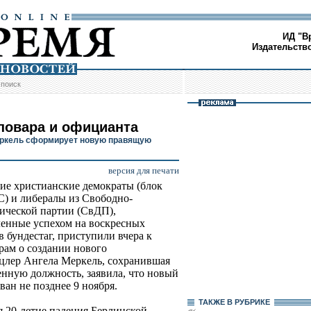
ИД "В
Издательств
/
поиск
повара и официанта
ркель сформирует новую правящую
версия для печати
ие христианские демократы (блок
 и либералы из Свободно-
ической партии (СвДП),
енные успехом на воскресных
в бундестаг, приступили вчера к
рам о создании нового
цлер Ангела Меркель, сохранившая
енную должность, заявила, что новый
ан не позднее 9 ноября.
ТАКЖЕ В РУБРИКЕ
ся 20-летие падения Берлинской