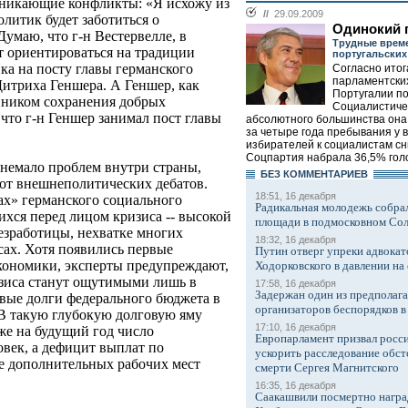
зникающие конфликты: «Я исхожу из
//
29.09.2009
литик будет заботиться о
Одинокий 
умаю, что г-н Вестервелле, в
Трудные врем
т ориентироваться на традиции
португальских
ка на посту главы германского
Согласно итог
парламентски
итриха Геншера. А Геншер, как
Португалии п
онником сохранения добрых
Социалистиче
что г-н Геншер занимал пост главы
абсолютного большинства она 
за четыре года пребывания у 
избирателей к социалистам cн
Соцпартия набрала 36,5% голо
 немало проблем внутри страны,
БЕЗ КОМMЕНТАРИЕВ
 от внешнеполитических дебатов.
18:51, 16 декабря
ах» германского социального
Радикальная молодежь собрал
ихся перед лицом кризиса -- высокой
площади в подмосковном Со
езработицы, нехватке многих
18:32, 16 декабря
сах. Хотя появились первые
Путин отверг упреки адвокат
кономики, эксперты предупреждают,
Ходорковского в давлении на 
изиса станут ощутимыми лишь в
17:58, 16 декабря
Задержан один из предполаг
овые долги федерального бюджета в
организаторов беспорядков 
 В такую глубокую долговую яму
17:10, 16 декабря
же на будущий год число
Европарламент призвал росси
овек, а дефицит выплат по
ускорить расследование обст
ие дополнительных рабочих мест
смерти Сергея Магнитского
16:35, 16 декабря
Саакашвили посмертно награ