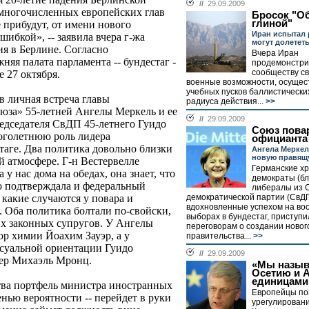
//
29.09.2009
ь многочисленных европейских глав
Бросок "О
глиной"
е прибудут, от имени нового
Иран испытал 
шибкой», -- заявила вчера г-жа
могут долетет
ия в Берлине. Согласно
Вчера Иран
яя палата парламента -- бундестаг -
продемонстри
сообществу с
е 27 октября.
военные возможности, осущес
учебных пусков баллистически
в личная встреча главы
радиуса действия...
>>
юза» 55-летней Ангелы Меркель и ее
//
29.09.2009
редседателя СвДП 45-летнего Гуидо
Союз пова
ноголетнюю роль лидера
официанта
таге. Два политика довольно близки
Ангела Мерке
новую правящ
й атмосфере. Г-н Вестервелле
Германские х
у нас дома на обедах, она знает, что
демократы (бл
то подтверждала и федеральный
либералы из 
демократической партии (СвДП
 какие случаются у повара и
вдохновленные успехом на во
. Оба политика болтали по-свойски,
выборах в бундестаг, приступи
их законных супругов. У Ангелы
переговорам о создании новог
ор химии Йоахим Зауэр, а у
правительства...
>>
ксуальной ориентации Гуидо
//
29.09.2009
жер Михаэль Мронц.
«Мы назы
Осетию и 
единицами
тва портфель министра иностранных
Европейцы по
енью вероятности -- перейдет в руки
урегулировани