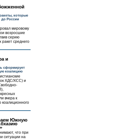
божженной
ракеты, которые
ь до России
ровал мировому
вои возросшие
твив серию
х ракет среднего
ра и
ль сформирует
ую коалицию
ристианские
ок ХДС/ХСС) и
Свободно-
),
скресных
ли вчера к
о коалиционного
ваем Южную
Абхазию
»
нимают, что при
и ситуации на