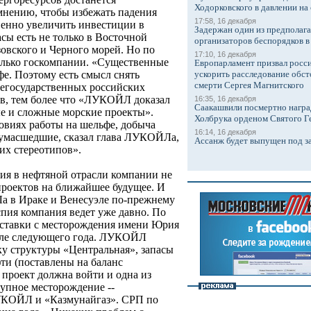
Ходорковского в давлении на 
мнению, чтобы избежать падения
17:58, 16 декабря
венно увеличить инвестиции в
Задержан один из предполаг
асы есть не только в Восточной
организаторов беспорядков 
овского и Черного морей. Но по
17:10, 16 декабря
только госкомпании. «Существенныe
Европарламент призвал росси
ускорить расследование обст
фе. Поэтому есть смысл снять
смерти Сергея Магнитского
негосударственных российских
ов, тем более что «ЛУКОЙЛ доказал
16:35, 16 декабря
Саакашвили посмертно награ
е и сложные морские проекты».
Холбрука орденом Святого Г
овиях работы на шельфе, добыча
16:14, 16 декабря
сумасшедшие, сказал глава ЛУКОЙЛа,
Ассанж будет выпущен под з
тих стереотипов».
ия в нефтяной отрасли компании не
 проектов на ближайшее будущее. И
 в Ираке и Венесуэле по-прежнему
спия компания ведет уже давно. По
оставки с месторождения имени Юрия
але следующего года. ЛУКОЙЛ
ку структуры «Центральная», запасы
ти (поставлены на баланс
 проект должна войти и одна из
рупное месторождение --
УКОЙЛ и «Казмунайгаз». СРП по