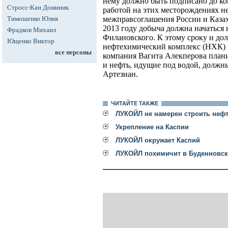
нему должно быть подписано до ко
Стросс-Кан Доминик
работой на этих месторождениях не
Тимошенко Юлия
межправсоглашения России и Казахс
2013 году добыча должна начаться
Фрадков Михаил
Филановского. К этому сроку и до
Ющенко Виктор
нефтехимический комплекс (НХК) и
все персоны
компания Вагита Алекперова плани
и нефть, идущие под водой, должны
Артезиан.
ЧИТАЙТЕ ТАКЖЕ
ЛУКОЙЛ не намерен строить неф
Укрепление на Каспии
ЛУКОЙЛ окружает Каспий
ЛУКОЙЛ похимичит в Буденновск