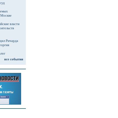
суд
аемых
в Москве
йские власти
оятельств
дил Ричарда
еоргия
алог
все события