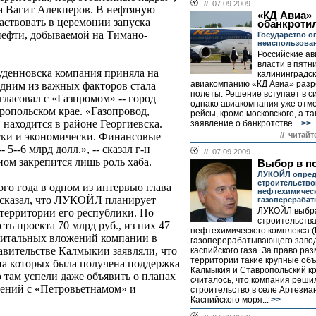
//
07.09.2009
а Вагит Алекперов. В нефтяную
«КД Авиа»
аствовать в церемонии запуска
обанкроти
нефти, добываемой на Тимано-
Государство о
неиспользова
Российские а
власти в пятн
уденновска компания приняла на
калининградс
авиакомпанию «КД Авиа» раз
одним из важных факторов стала
полеты. Решение вступает в си
ласовал с «Газпромом» -- город
однако авиакомпания уже отме
ропольском крае. «Газопровод,
рейсы, кроме московского, а та
 находится в районе Георгиевска.
заявление о банкротстве...
>>
// читайт
ски и экономически. Финансовые
 5--6 млрд долл.», -- сказал г-н
//
07.09.2009
ом закрепится лишь роль хаба.
Выбор в п
ЛУКОЙЛ опред
строительств
ого года в одном из интервью глава
нефтехимическ
казал, что ЛУКОЙЛ планирует
газоперераба
ЛУКОЙЛ выбра
 территории его республики. По
строительств
ь проекта 70 млрд руб., из них 47
нефтехимического комплекса (
апитальных вложений компании в
газоперерабатывающего завод
авительстве Калмыкии заявляли, что
каспийского газа. За право ра
территории такие крупные об
на которых была получена поддержка
Калмыкия и Ставропольский кр
 там успели даже объявить о планах
считалось, что компания реши
рений с «Петровьетнамом» и
строительство в селе Артезиан
Каспийского моря...
>>