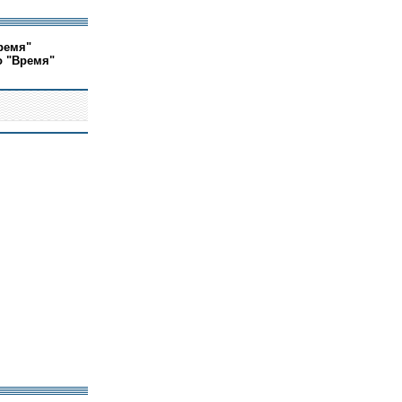
ремя"
о "Время"