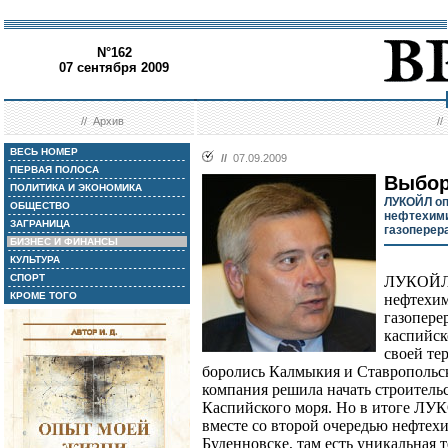
N°162
07 сентября 2009
//
Архив
/
ВЕСЬ НОМЕР
//
07.09.2009
ПЕРВАЯ ПОЛОСА
Выбор
ПОЛИТИКА И ЭКОНОМИКА
ЛУКОЙЛ оп
ОБЩЕСТВО
нефтехими
ЗАГРАНИЦА
газоперер
БИЗНЕС И ФИНАНСЫ
КУЛЬТУРА
СПОРТ
ЛУКОЙЛ в
КРОМЕ ТОГО
нефтехим
газопере
каспийско
своей те
боролись Калмыкия и Ставропольск
компания решила начать строительс
Каспийского моря. Но в итоге ЛУ
вместе со второй очередью нефтех
Буденновске, там есть уникальная 