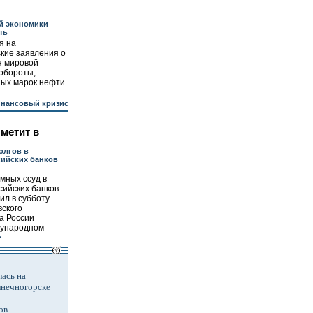
й экономики
ть
я на
кие заявления о
я мировой
 обороты,
ных марок нефти
нансовый кризис
метит в
олгов в
ийских банков
мных ссуд в
сийских банков
вил в субботу
вского
а России
дународном
>
ась на
лнечногорске
ов