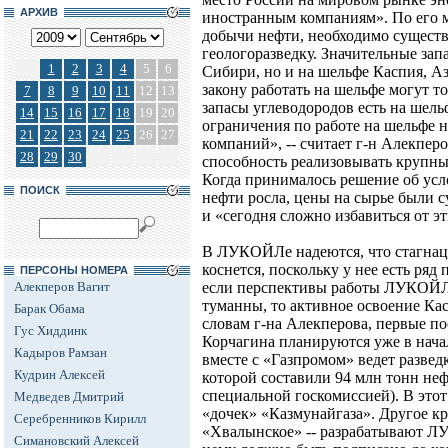
АРХИВ
иностранным компаниям». По его 
добычи нефти, необходимо сущест
геологоразведку. Значительные зап
1
2
3
4
5
6
Сибири, но и на шельфе Каспия, Аз
закону работать на шельфе могут 
7
8
9
10
11
12
13
запасы углеводородов есть на шель
14
15
16
17
18
19
20
ограничения по работе на шельфе 
21
22
23
24
25
26
27
компаний», -- считает г-н Алекпер
28
29
30
способность реализовывать крупны
Когда принималось решение об усл
ПОИСК
нефти росла, цены на сырье были 
и «сегодня сложно избавиться от э
В ЛУКОЙЛе надеются, что стагнац
коснется, поскольку у нее есть ряд
ПЕРСОНЫ НОМЕРА
Алекперов Вагит
если перспективы работы ЛУКОЙЛа
туманны, то активное освоение Ка
Барак Обама
словам г-на Алекперова, первые п
Гус Хиддинк
Корчагина планируются уже в нач
Кадыров Рамзан
вместе с «Газпромом» ведет развед
Кудрин Алексей
которой составили 94 млн тонн неф
специальной госкомиссией). В этот
Медведев Дмитрий
«дочек» «Казмунайгаза». Другое к
Серебренников Кирилл
«Хвалынское» -- разрабатывают Л
Симановский Алексей