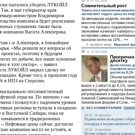
//
07.09.2009
чески пытались убедить ЛУКОЙЛ
Сомнительный рост
Так, в мае губернатор края
Темпы восстановления мирово
заставляют падать цены на неф
премьер-министром Владимиром
За минувшую неделю, несмотр
ельства комплекса будет реализован
многочисленные оптимистичес
твенных слушаниях также была
том, что процесс оздоровлени
экономики начинает набирать
в компании Вагита Алекперова.
котировки самых востребован
просели почти на 10%...
>>
стам г-н Алекперов, в ближайшие
// читайте тему:
Мировой фи
ырья. «Мы решили все вопросы об
//
07.09.2009
проектах, поэтому в будущем
Просрочка 
ектах по добыче, все наши основные
десятку
о в этот сектор», -- заявил
Доля плохих д
портфеле росс
уста ЛУКОЙЛ закрыл сделку по
достигла 8,1%
ландии. Кроме того, в прошлом году
Объем пробле
9% в НПЗ на Сицилии.
портфеле рос
вырос к 1 августа до 8,1%, зая
директор департамента банко
 высказывало пессимистичный
регулирования и надзора Банк
ефтяной отрасли. По мнению г-на
Алексей Симановский на Меж
емени столкнутся с падением уровня
банковском форуме в Сочи...
>
фтяные регионы вступили в позднюю
БЕЗ КОМMЕНТАРИЕВ
е в Восточной Сибири, пока не
18:51, 16 декабря
, начавшееся в традиционных
Радикальная молодежь собрал
площади в подмосковном Со
. -- Нефтяные цены сейчас достигли
ские компании могут не устоять, и
18:32, 16 декабря
Путин отверг упреки адвокат
ергоресурсов достанется