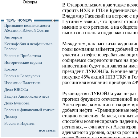
Обзоры
В Ставропольском крае также вся
строить НХК и ГПЗ в Буденновске. 
Владимир Гаевский на встрече с 
ТЕМЫ НОМЕРА
Путиным заявил, что проект строит
Признание независимости
именно в его регионе, а на общес
Абхазии и Южной Осетии
высказана полная поддержка плано
Автопром
Между тем, как рассказал журнали
Ксенофобия и неофашизм в
России
годы компания займется добычей с
участии в нефтеперерабатывающих 
Россия и Прибалтика
собираемся сосредоточиться на про
Исторические версии
инвестиции будут направлены именн
Косово
президент ЛУКОЙЛа. В конце авг
Россия и Белоруссия
покупке 45% акций НПЗ TRN в Гол
российская компания приобрела 4
Израиль и Палестина
Дело ЮКОСа
Руководство ЛУКОЙЛа уже не раз
Защита Химкинского леса
прогноз будущего отечественной н
Дело Бульбова
Алекперова, компании в скором вр
Россия и финансовый кризис
добычи нефти. «Традиционные не
стадию освоения. Запасы, открыты
Доллар
способны компенсировать падение
Россия и Израиль
регионах, -- считает г-н Алекперов
все темы
адекватного уровня, однако россий
место России на мировом рынке эн