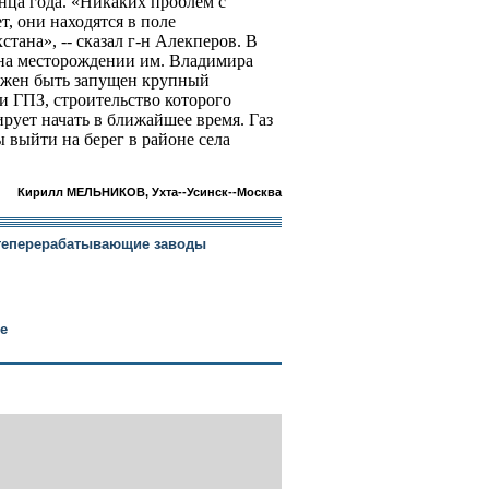
нца года. «Никаких проблем с
т, они находятся в поле
тана», -- сказал г-н Алекперов. В
 на месторождении им. Владимира
лжен быть запущен крупный
 ГПЗ, строительство которого
рует начать в ближайшее время. Газ
 выйти на берег в районе села
Кирилл МЕЛЬНИКОВ, Ухта--Усинск--Москва
теперерабатывающие заводы
е