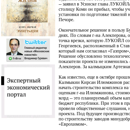
-- заявил в Усинске глава ЛУКОЙЛ
столицу Коми он прибыл, чтобы уч
установки по подготовке тяжелой 
Печоре.
Окончательное решение в пользу Б
днях. По словам г-на Алекперова, 
точка врезки, которую ЛУКОЙЛ сог
Георгиевск, расположенный в Став
который нам согласовал «Газпром»,
Решение обусловлено технологиче
показатели проекта не изменились --
Алекперов. За калмыцким Артезиан
Как известно, еще в октябре прошл
Калмыкии Кирсан Илюмжинов расс
начать строительство комплекса на
оценкам г-на Илюмжинова, стоимост
млрд -- это планируемый объем к
бюджет республики. При этом в пр
провели общественные слушания, 
проекта. Под будущее производство
по строительству заводов минудоб
«Еврохимом».