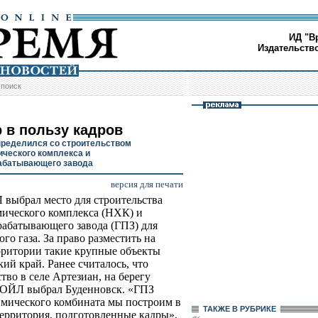
ИД "В
Издательств
/
поиск
 в пользу кадров
ределился со строительством
ческого комплекса и
абатывающего завода
версия для печати
ыбрал место для строительства
ического комплекса (НХК) и
рабатывающего завода (ГПЗ) для
го газа. За право разместить на
рритории такие крупные объекты
ий край. Ранее считалось, что
тво в селе Артезиан, на берегу
КОЙЛ выбрал Буденновск. «ГПЗ
имического комбината мы построим в
ТАКЖЕ В РУБРИКЕ
территория, подготовленные кадры»,