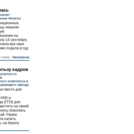
лась
платит
нные билеты
виационные
ицу лишили
кую
решения на
лу 14 сентября,
нила все свои
кже подала в суд
е тему:
Авиапром
ользу кадров
елился со
ом
ого комплекса и
тывающего завода
л место для
а
НХК) и
а (ГПЗ) для
зместить на своей
ъекты боролись
ай. Ранее
ла начать
, на берегу