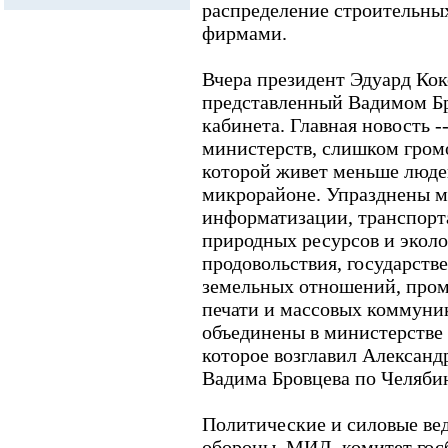
распределение строительны
фирмами.
Вчера президент Эдуард Ко
представленный Вадимом Б
кабинета. Главная новость -
министерств, слишком громо
которой живет меньше люде
микрорайоне. Упразднены м
информатизации, транспорта
природных ресурсов и эколог
продовольствия, государств
земельных отношений, пром
печати и массовых коммуни
объединены в министерстве 
которое возглавил Александ
Вадима Бровцева по Челяби
Политические и силовые вед
обороны, МИД, комитет гос