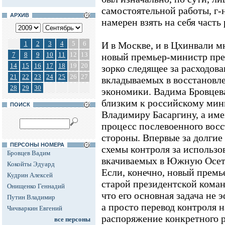
самостоятельной работы, г-н
АРХИВ
намерен взять на себя часть
1
2
3
4
5
6
И в Москве, и в Цхинвали м
7
8
9
10
11
12
13
новый премьер-министр прев
14
15
16
17
18
19
20
зорко следящее за расходов
21
22
23
24
25
26
27
вкладываемых в восстановл
28
29
30
экономики. Вадима Бровцев
близким к российскому мин
ПОИСК
Владимиру Басаргину, а им
процесс послевоенного восс
стороны. Впервые за долгие
ПЕРСОНЫ НОМЕРА
схемы контроля за использо
Бровцев Вадим
вкачиваемых в Южную Осети
Кокойты Эдуард
Если, конечно, новый премь
Кудрин Алексей
старой президентской коман
Онищенко Геннадий
что его основная задача не 
Путин Владимир
а просто перевод контроля 
Чичваркин Евгений
распоряжение конкретного р
все персоны