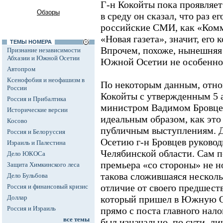
Г-н Кокойты пока проявляет
Обзоры
в среду он сказал, что раз е
российские СМИ, как «Комм
«Новая газета», значит, его 
ТЕМЫ НОМЕРА
Впрочем, похоже, нынешняя 
Признание независимости
Абхазии и Южной Осетии
Южной Осетии не особенно
Автопром
Ксенофобия и неофашизм в
По некоторым данным, отно
России
Кокойты с утвержденным 5 а
Россия и Прибалтика
министром Вадимом Бровце
Исторические версии
идеальным образом, как это
Косово
публичным выступлениям. 
Россия и Белоруссия
Осетию г-н Бровцев руково
Израиль и Палестина
Челябинской области. Сам п
Дело ЮКОСа
премьера «со стороны» не 
Защита Химкинского леса
такова сложившаяся несколь
Дело Бульбова
отличие от своего предшест
Россия и финансовый кризис
Доллар
который пришел в Южную 
Россия и Израиль
прямо с поста главного нал
все темы
был изначально, по сути, л