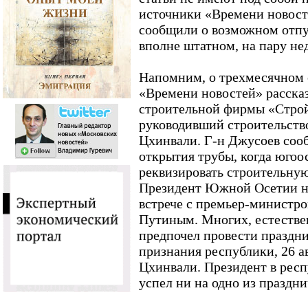
источники «Времени новос
сообщили о возможном отпус
вполне штатном, на пару не
Напомним, о трехмесячном 
«Времени новостей» рассказ
строительной фирмы «Строй
руководивший строительство
Цхинвали. Г-н Джусоев соо
открытия трубы, когда югоо
реквизировать строительну
Президент Южной Осетии на
встрече с премьер-министр
Путиным. Многих, естествен
предпочел провести праздн
признания республики, 26 ав
Цхинвали. Президент в респ
успел ни на одно из праздн