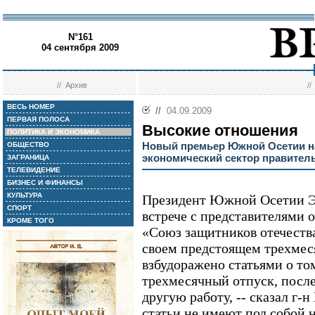
N°161
04 сентября 2009
//
Архив
/
ВЕСЬ НОМЕР
//
04.09.2009
ПЕРВАЯ ПОЛОСА
Высокие отношения
ПОЛИТИКА И ЭКОНОМИКА
Новый премьер Южной Осетии н
ОБЩЕСТВО
экономический сектор правител
ЗАГРАНИЦА
ТЕЛЕВИДЕНИЕ
БИЗНЕС И ФИНАНСЫ
КУЛЬТУРА
Президент Южной Осетии Эд
СПОРТ
встрече с представителями
КРОМЕ ТОГО
«Союз защитников отечеств
своем предстоящем трехмес
взбудоражено статьями о том
трехмесячный отпуск, после
другую работу, -- сказал г-н
статьи не имеют под собой 