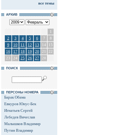
все темы
АРХИВ
1
2
3
4
5
6
7
8
9
10
11
12
13
14
15
16
17
18
19
20
21
22
23
24
25
26
27
28
ПОИСК
ПЕРСОНЫ НОМЕРА
Барак Обама
Евкуров Юнус-Бек
Игнатьев Сергей
Лебедев Вячеслав
Малышков Владимир
Путин Владимир