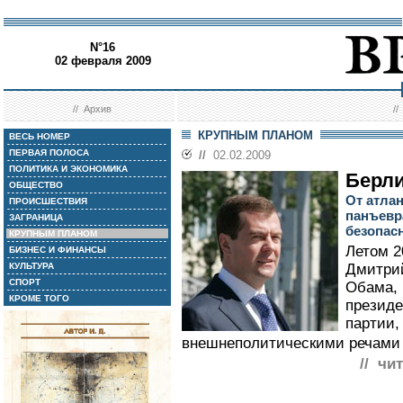
N°16
02 февраля 2009
//
Архив
/
КРУПНЫМ ПЛАНОМ
ВЕСЬ НОМЕР
ПЕРВАЯ ПОЛОСА
//
02.02.2009
ПОЛИТИКА И ЭКОНОМИКА
Берли
ОБЩЕСТВО
От атла
ПРОИСШЕСТВИЯ
панъевр
ЗАГРАНИЦА
безопас
КРУПНЫМ ПЛАНОМ
Летом 2
БИЗНЕС И ФИНАНСЫ
КУЛЬТУРА
Дмитрий
СПОРТ
Обама, 
КРОМЕ ТОГО
президе
партии,
внешнеполитическими речами 
// чи