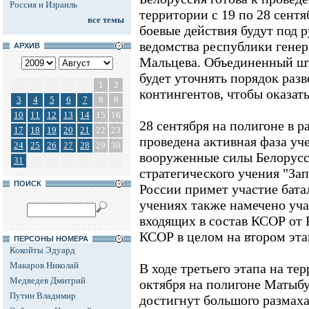
Россия и Израиль
территории с 19 по 28 сентя
все темы
боевые действия будут под 
ведомства республики гене
АРХИВ
Мальцева. Объединенный шт
будет уточнять порядок раз
1
2
контингентов, чтобы оказат
3
4
5
6
7
8
9
10
11
12
13
14
15
16
28 сентября на полигоне в р
17
18
19
20
21
22
23
проведена активная фаза уч
24
25
26
27
28
29
30
вооруженные силы Белорусс
31
стратегического учения "За
ПОИСК
России примет участие бата
учениях также намечено уча
входящих в состав КСОР от 
КСОР в целом на втором эта
ПЕРСОНЫ НОМЕРА
Кокойты Эдуард
Макаров Николай
В ходе третьего этапа на те
Медведев Дмитрий
октября на полигоне Матыб
Путин Владимир
достигнут большого размаха