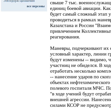
Элбэгдорж Цахиагийн
свыше 7 тыс. военнослужащи
все персоны
единиц боевой авиации. Как
будет самый сложный этап у
проводиться в рамках мане
Казахстана и России "Взаим
привлечением Коллективных
реагирования.
Маневры, подчеркивают их о
условный характер, линии г
будут изменены -- видимо, ч
участниц не обиделся. В хо
отработать несколько компл
-- нанесение ударов по ск
объектах нефтехимического 
полевого госпиталя МЧС. П
"в ходе учений будут отраб
внешней агрессии. Нанесен
силами КСОР не предусмотр