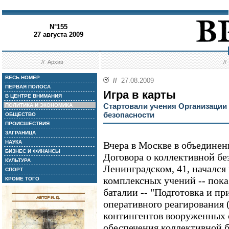
N°155
27 августа 2009
//
Архив
/
ВЕСЬ НОМЕР
//
27.08.2009
ПЕРВАЯ ПОЛОСА
Игра в карты
В ЦЕНТРЕ ВНИМАНИЯ
Стартовали учения Организации
ПОЛИТИКА И ЭКОНОМИКА
безопасности
ОБЩЕСТВО
ПРОИСШЕСТВИЯ
ЗАГРАНИЦА
НАУКА
Вчера в Москве в объедине
БИЗНЕС И ФИНАНСЫ
Договора о коллективной бе
КУЛЬТУРА
Ленинградском, 41, начался
СПОРТ
комплексных учений -- пока
КРОМЕ ТОГО
баталии -- "Подготовка и п
оперативного реагирования
контингентов вооруженных 
обеспечения коллективной б