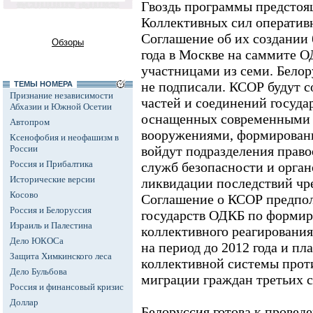
Гвоздь программы предстоящ
Коллективных сил оперативн
Соглашение об их создании
Обзоры
года в Москве на саммите 
участницами из семи. Белор
не подписали. КСОР будут 
ТЕМЫ НОМЕРА
Признание независимости
частей и соединений госуда
Абхазии и Южной Осетии
оснащенных современными
Автопром
вооружениями, формировани
Ксенофобия и неофашизм в
России
войдут подразделения право
Россия и Прибалтика
служб безопасности и орга
Исторические версии
ликвидации последствий чр
Косово
Соглашение о КСОР предпол
Россия и Белоруссия
государств ОДКБ по форми
Израиль и Палестина
коллективного реагировани
Дело ЮКОСа
на период до 2012 года и п
Защита Химкинского леса
коллективной системы прот
Дело Бульбова
миграции граждан третьих с
Россия и финансовый кризис
Доллар
Белоруссия готова к провед