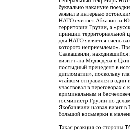
Генеральный секретарь НАТ
буквально накануне поездки
заявил в интервью эстонски
НАТО считает Абхазию и 
территории Грузии, а «рус
принцип территориальной ц
для НАТО является очень в
которого неприемлемо». Пр
Саакашвили, находившийся в
визит г-на Медведева в Цхи
постыдный прецедент в ист
дипломатии», поскольку гла
«тайком отправился в один 
участвовал в переговорах с
криминальным и бесчелове
госминистр Грузии по дела
Якобашвили назвал визит в 
большой восьмерки к мален
Такая реакция со стороны Т