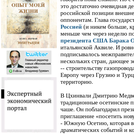
это достаточно очевидная 
российской позиции внешн
оппонентам. Глава государс
Россией
(и никем больше, к
меньше чем через неделю п
президента США Барака 
итальянской Аквиле. И ровно
подписывалось межправител
нескольких стран, дающее 
-- строительству газопровод
Европу через Грузию и Тур
территорию.
В Цхинвали Дмитрию Медве
традиционные осетинские п
чаше. Он поблагодарил през
приглашение «посетить нову
- Южную Осетию, которая во
драматических событий и к