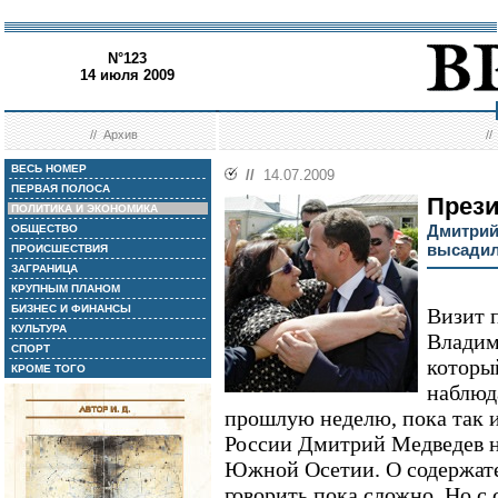
N°123
14 июля 2009
//
Архив
/
ВЕСЬ НОМЕР
//
14.07.2009
ПЕРВАЯ ПОЛОСА
Прези
ПОЛИТИКА И ЭКОНОМИКА
Дмитрий
ОБЩЕСТВО
высадил
ПРОИСШЕСТВИЯ
ЗАГРАНИЦА
КРУПНЫМ ПЛАНОМ
БИЗНЕС И ФИНАНСЫ
Визит 
КУЛЬТУРА
Владим
СПОРТ
которы
КРОМЕ ТОГО
наблюд
прошлую неделю, пока так и
России Дмитрий Медведев н
Южной Осетии. О содержате
говорить пока сложно. Но с