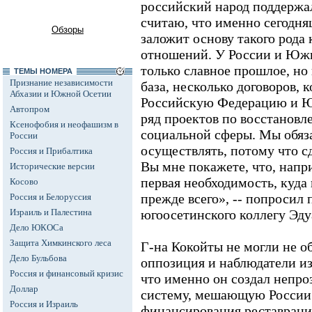
российский народ поддержа
считаю, что именно сегодн
Обзоры
заложит основу такого рода
отношений. У России и Южн
только славное прошлое, но
ТЕМЫ НОМЕРА
Признание независимости
база, несколько договоров, 
Абхазии и Южной Осетии
Российскую Федерацию и 
Автопром
ряд проектов по восстанов
Ксенофобия и неофашизм в
социальной сферы. Мы обяз
России
осуществлять, потому что с
Россия и Прибалтика
Вы мне покажете, что, напр
Исторические версии
первая необходимость, куда
Косово
прежде всего», -- попросил 
Россия и Белоруссия
Израиль и Палестина
югоосетинского коллегу Эду
Дело ЮКОСа
Защита Химкинского леса
Г-на Кокойты не могли не о
Дело Бульбова
оппозиция и наблюдатели и
Россия и финансовый кризис
что именно он создал непр
Доллар
систему, мешающую России
Россия и Израиль
финансирования реставраци