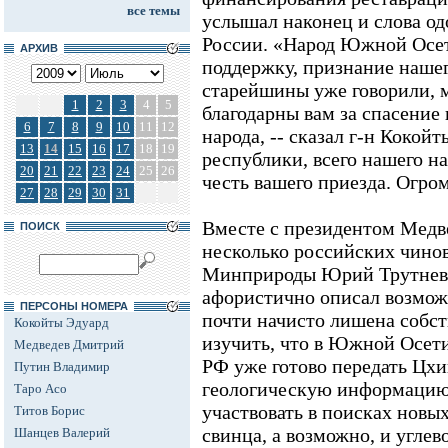
все темы
услышал наконец и слова од
России. «Народ Южной Осет
АРХИВ
поддержку, признание нашего
старейшины уже говорили, 
1
2
3
4
5
благодарны вам за спасение
6
7
8
9
10
11
12
народа, -- сказал г-н Кокойт
13
14
15
16
17
18
19
республики, всего нашего н
20
21
22
23
24
25
26
честь вашего приезда. Огро
27
28
29
30
31
Вместе с президентом Медв
ПОИСК
несколько российских чинов
Минприроды Юрий Трутнев. 
афористично описал возмож
ПЕРСОНЫ НОМЕРА
почти начисто лишена собс
Кокойты Эдуард
изучить, что в Южной Осет
Медведев Дмитрий
РФ уже готово передать Цх
Путин Владимир
геологическую информацию,
Таро Асо
участвовать в поисках новы
Титов Борис
свинца, а возможно, и углев
Шанцев Валерий