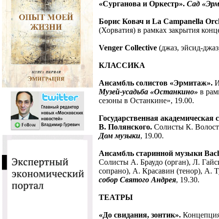
«Сурганова и Оркестр».
Сад «Эр
Борис Ковач и La Campanella Orc
(Хорватия) в рамках закрытия конц
Venger Collective
(джаз, эйсид-джаз
КЛАССИКА
Ансамбль солистов «Эрмитаж».
И
Музей-усадьба «Останкино»
в рам
сезоны в Останкине», 19.00.
Государственная академическая 
В. Полянского.
Солисты К. Волостн
Дом музыки
, 19.00.
Ансамбль старинной музыки Bach
Солисты А. Браудо (орган), Л. Гай
сопрано), А. Красавин (тенор), А. 
собор Святого Андрея
, 19.30.
ТЕАТРЫ
«До свидания, зонтик».
Концепция 