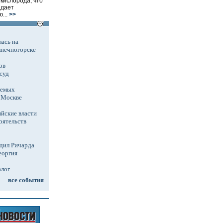
кислорода, что
адает
...
>>
ась на
лнечногорске
ов
суд
аемых
в Москве
йские власти
оятельств
дил Ричарда
еоргия
алог
все события