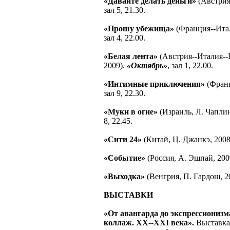
«Давайте делать деньги»
(Австрия
зал 5, 21.30.
«Прошу убежища»
(Франция--Итал
зал 4, 22.00.
«Белая лента»
(Австрия--Италия--
2009).
«Октябрь»
, зал 1, 22.00.
«Интимные приключения»
(Франц
зал 9, 22.30.
«Муки в огне»
(Израиль, Л. Чаплин
8, 22.45.
«Сити 24»
(Китай, Ц. Джанкэ, 2008
«Событие»
(Россия, А. Эшпай, 200
«Выходка»
(Венгрия, П. Гардош, 2
ВЫСТАВКИ
«От авангарда до экспрессионизм
коллаж. ХХ--XXI века».
Выставка 