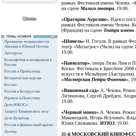
рамках Фестиваля имени Чехова. 
на сцене
Малого театра
, 19.00.
Обзоры
«Оратория Аурелии».
Идея и пост
рамках Фестиваля имени Чехова. 
(Франция) на сцене
Театра имени
ТЕМЫ НОМЕРА
«Шинель»
Н. Гоголя. В рамках Фе
Признание независимости
Абхазии и Южной Осетии
театр «Милагрос» (Чили) на сцене
19.00.
Автопром
Ксенофобия и неофашизм в
«Навигатор»
, опера Лизы Лим и П
России
Коски. Фестиваль в Брисбене 200
Россия и Прибалтика
искусств в Мельбурне (Австралия).
Исторические версии
«Мастерская Петра Фоменко»
, 19
Косово
«Вишневый сад»
А. Чехова. Режи
Россия и Белоруссия
Литвинова, Сергей Дрейден, Андр
Израиль и Палестина
19.00.
Дело ЮКОСа
Защита Химкинского леса
«Черный монах»
А. Чехова. Режис
Маковецкий, Игорь Ясулович, Вла
Дело Бульбова
Юлия Свежакова.
МТЮЗ
, 19.00.
Россия и финансовый кризис
Доллар
31-й МОСКОВСКИЙ КИНОФЕ