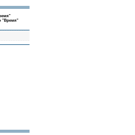
ремя"
о "Время"