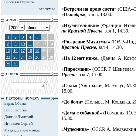
Россия и Израиль
все темы
«Встречи на краю света»
(США--Ве
«Октябрь»
, зал 5, 13.00.
АРХИВ
«Изумительный»
(Франция--Итали
на Красной Пресне
, зал 1, 14.30.
1
2
3
4
5
6
7
«Рождение Махатмы»
(ЮАР--Индия
8
9
10
11
12
13
14
Красной Пресне
, зал 4, 14.30.
15
16
17
18
19
20
21
22
23
24
25
26
27
28
«На 12 нот ниже»
(Дания, А. Коэфо
29
30
«Пиросмани»
(СССР, Г. Шенгелая,
Пресне
, зал 7, 15.00.
ПОИСК
«Соль»
(Австралия, М. Энгус, М. 
15.00.
ПЕРСОНЫ НОМЕРА
«До боли»
(Польша, М. Кошалка, 2
Барак Обама
Боос Георгий
«Дама с собачкой»
(Германия, Ю. К
Довгий Дмитрий
15.30.
Игнатьев Сергей
«Чудесница»
(СССР, А. Медведкин
Медведев Александр