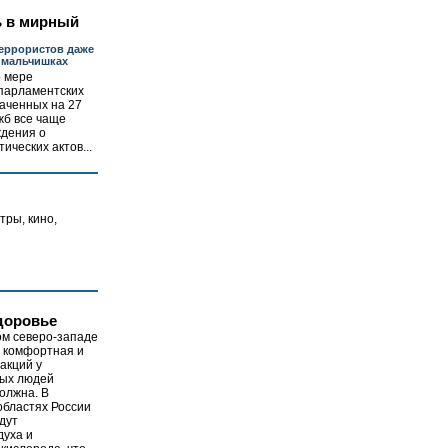
ь в мирный
еррористов даже
 мальчишках
о мере
парламентских
аченных на 27
жб все чаще
дения о
ческих актов...
тры, кино,
доровье
ом северо-западе
е комфортная и
акций у
ых людей
олжна. В
областях России
дут
духа и