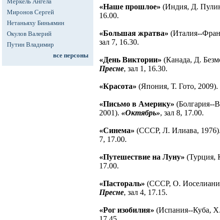
Меркель Ангела
«Наше прошлое»
(Индия, Д. Пулин
Миронов Сергей
16.00.
Нетаньяху Биньямин
«Большая жратва»
(Италия--Фран
Окулов Валерий
зал 7, 16.30.
Путин Владимир
все персоны
«День Виктории»
(Канада, Д. Безм
Пресне
, зал 1, 16.30.
«Красота»
(Япония, Т. Гото, 2009).
«Письмо в Америку»
(Болгария--В
2001).
«Октябрь»
, зал 8, 17.00.
«Синема»
(СССР, Л. Илиава, 1976)
7, 17.00.
«Путешествие на Луну»
(Турция, 
17.00.
«Пастораль»
(СССР, О. Иоселиани,
Пресне
, зал 4, 17.15.
«Рог изобилия»
(Испания--Куба, Х.
17.45.