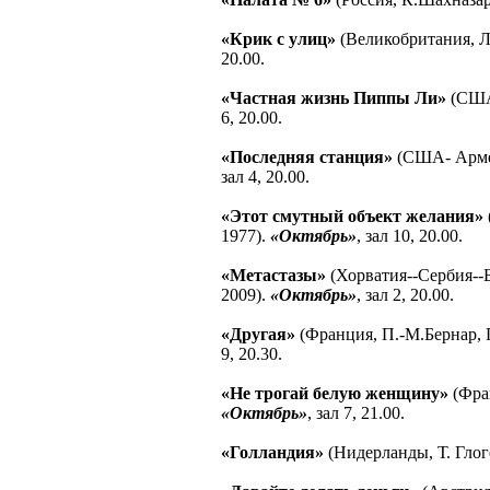
«Крик с улиц»
(Великобритания, Л
20.00.
«Частная жизнь Пиппы Ли»
(США,
6, 20.00.
«Последняя станция»
(США- Армен
зал 4, 20.00.
«Этот смутный объект желания»
1977).
«Октябрь»
, зал 10, 20.00.
«Метастазы»
(Хорватия--Сербия--Б
2009).
«Октябрь»
, зал 2, 20.00.
«Другая»
(Франция, П.-М.Бернар, 
9, 20.30.
«Не трогай белую женщину»
(Фра
«Октябрь»
, зал 7, 21.00.
«Голландия»
(Нидерланды, Т. Глог