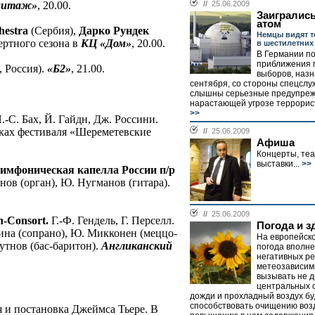
митаж»
, 20.00.
//
25.06.2009
Заигралис
атом
hestra
(Сербия),
Дарко Рундек
Немцы видят т
ертного сезона в
КЦ «Дом»
, 20.00.
в шестилетних
В Германии п
приближения 
, Россия).
«Б2»
, 21.00.
выборов, назн
сентября, со стороны спецслу
слышны серьезные предупреж
нарастающей угрозе террористи
>>
.-С. Бах, Й. Гайдн, Дж. Россини.
ках фестиваля «Шереметевские
//
25.06.2009
Афиша
Концерты, теа
выставки...
>>
симфоническая капелла России п/р
ов (орган), Ю. Нугманов (гитара).
//
25.06.2009
-Consort.
Г.-Ф. Гендель, Г. Перселл.
Погода и з
сина (сопрано), Ю. Микконен (меццо-
На европейск
Тутнов (бас-баритон).
Англиканский
погода вполн
негативных ре
метеозависим
вызывать не д
центральных 
дожди и прохладный воздух бу
способствовать очищению воз
и постановка Джеймса Тьере. В