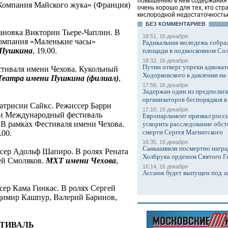
повышению в нем содержания 
«Компания Майского жука» (Франция)
очень хорошо для тех, кто стр
кислородной недостаточностью
БЕЗ КОМMЕНТАРИЕВ
ановка Виктории Тьере-Чаплин. В
18:51, 16 декабря
Компания «Маленькие часы»
Радикальная молодежь собрал
 Пушкина
, 19.00.
площади в подмосковном Со
18:32, 16 декабря
Путин отверг упреки адвокат
стиваля имени Чехова. Кукольный
Ходорковского в давлении на 
Театра имени Пушкина (филиал)
,
17:58, 16 декабря
Задержан один из предполаг
организаторов беспорядков 
атрисии Сайкс. Режиссер Барри
17:10, 16 декабря
8 и Международный фестиваль
Европарламент призвал росси
 В рамках Фестиваля имени Чехова.
ускорить расследование обст
смерти Сергея Магнитского
.00.
16:35, 16 декабря
Саакашвили посмертно награ
ссер Адольф Шапиро. В ролях Рената
Холбрука орденом Святого Г
ей Смоляков.
МХТ имени Чехова
,
16:14, 16 декабря
Ассанж будет выпущен под з
сер Кама Гинкас. В ролях Сергей
димир Кашпур, Валерий Баринов,
СТИВАЛЬ