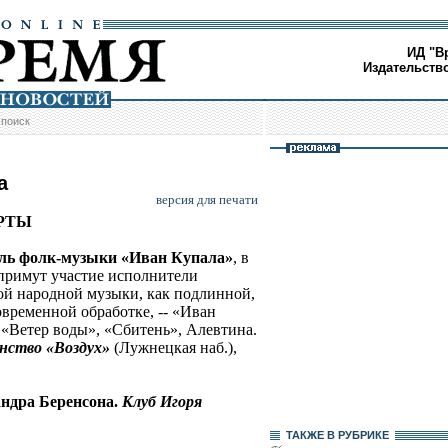
ИД "В
Издательств
/
поиск
а
версия для печати
РТЫ
ль фолк-музыки «Иван Купала»
, в
примут участие исполнители
ой народной музыки, как подлинной,
современной обработке, -- «Иван
 «Ветер воды», «Сбитень», Алевтина.
нство «Воздух»
(Лужнецкая наб.),
ндра Беренсона.
Клуб Игоря
ТАКЖЕ В РУБРИКЕ