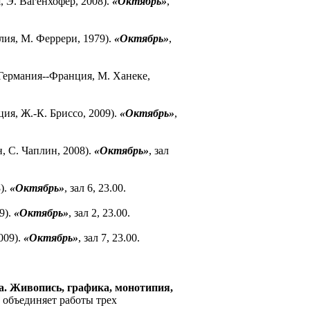
, Э. Вагенхофер, 2008).
«Октябрь»
,
ия, М. Феррери, 1979).
«Октябрь»
,
Германия--Франция, М. Ханеке,
ия, Ж.-К. Бриссо, 2009).
«Октябрь»
,
, С. Чаплин, 2008).
«Октябрь»
, зал
).
«Октябрь»
, зал 6, 23.00.
9).
«Октябрь»
, зал 2, 23.00.
009).
«Октябрь»
, зал 7, 23.00.
а. Живопись, графика, монотипия,
объединяет работы трех