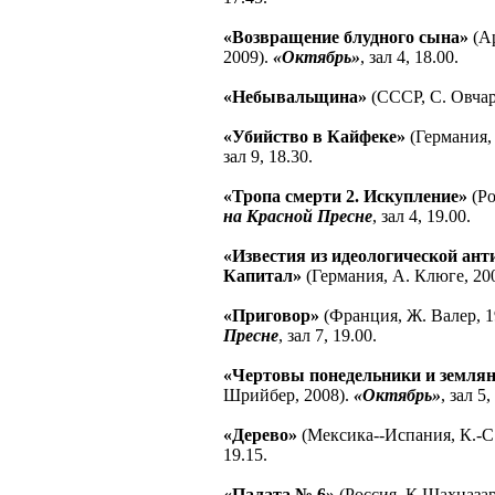
«Возвращение блудного сына»
(Ар
2009).
«Октябрь»
, зал 4, 18.00.
«Небывальщина»
(СССР, С. Овчар
«Убийство в Кайфеке»
(Германия,
зал 9, 18.30.
«Тропа смерти 2. Искупление»
(Ро
на Красной Пресне
, зал 4, 19.00.
«Известия из идеологической ант
Капитал»
(Германия, А. Клюге, 20
«Приговор»
(Франция, Ж. Валер, 1
Пресне
, зал 7, 19.00.
«Чертовы понедельники и земля
Шрийбер, 2008).
«Октябрь»
, зал 5,
«Дерево»
(Мексика--Испания, К.-С.
19.15.
«Палата № 6»
(Россия, К.Шахназар