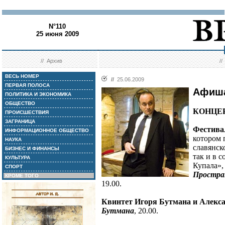
N°110
25 июня 2009
//
Архив
/
ВЕСЬ НОМЕР
//
25.06.2009
ПЕРВАЯ ПОЛОСА
Афиш
ПОЛИТИКА И ЭКОНОМИКА
ОБЩЕСТВО
КОНЦЕ
ПРОИСШЕСТВИЯ
ЗАГРАНИЦА
Фестива
ИНФОРМАЦИОННОЕ ОБЩЕСТВО
котором 
НАУКА
славянск
БИЗНЕС И ФИНАНСЫ
так и в 
КУЛЬТУРА
Купала»,
СПОРТ
Простра
КРОМЕ ТОГО
19.00.
Квинтет Игоря Бутмана и Алекса
Бутмана
, 20.00.