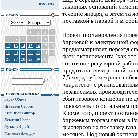
все темы
законных оснований отменил
течение января, а затем та ж
АРХИВ
поставкой в первой и второй
1
2
3
4
Проект постановления прав
5
6
7
8
9
10
11
биржевой и электронной фо
12
13
14
15
16
17
18
предусматривает переход сп
19
20
21
22
23
24
25
фазы эксперимента (как это 
26
27
28
29
30
31
состояние регулярной работ
продать на электронной пл
ПОИСК
7,5 млрд кубометров с собл
«паритета» с реализованны
независимых производителей
ПЕРСОНЫ НОМЕРА
сбыт газового концерна не
Барак Обама
показатель по остальным пр
Игнатьев Сергей
Кроме того, проект постано
Кирьянов Виктор
биржевым торгам газом в Ро
Левитин Игорь
фьючерсов на поставку газа 
Лужков Юрий
месяцев. Под новый экспер
Митчелл Джордж