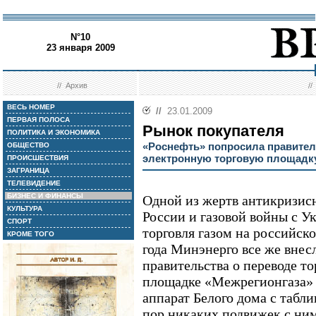
N°10
23 января 2009
//
Архив
/
ВЕСЬ НОМЕР
//
23.01.2009
ПЕРВАЯ ПОЛОСА
Рынок покупателя
ПОЛИТИКА И ЭКОНОМИКА
«Роснефть» попросила правитель
ОБЩЕСТВО
электронную торговую площадк
ПРОИСШЕСТВИЯ
ЗАГРАНИЦА
ТЕЛЕВИДЕНИЕ
БИЗНЕС И ФИНАНСЫ
Одной из жертв антикризис
КУЛЬТУРА
России и газовой войны с У
СПОРТ
торговля газом на российск
КРОМЕ ТОГО
года Минэнерго все же внес
правительства о переводе то
площадке «Межрегионгаза» 
аппарат Белого дома с табли
пор никаких подвижек с ни