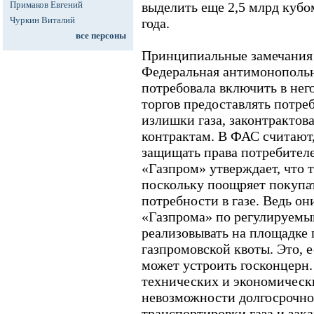
Примаков Евгений
выделить еще 2,5 млрд кубом
Чуркин Виталий
года.
все персоны
Принципиальные замечания 
Федеральная антимонопольн
потребовала включить в него
торгов предоставлять потре
излишки газа, законтрактов
контрактам. В ФАС считают,
защищать права потребителе
«Газпром» утверждает, что 
поскольку поощряет покупа
потребности в газе. Ведь о
«Газпрома» по регулируемым
реализовывать на площадке 
газпромовской квоты. Это, е
может устроить госконцерн.
технических и экономически
невозможности долгосрочно
транспортировки газа и зак