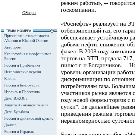
режим работы», -- говоритс
госкомпании.
Обзоры
«Роснефть» реализует на Э
отбензиненный газ, его гар
ТЕМЫ НОМЕРА
Признание независимости
обеспечивает устойчивую р
Абхазии и Южной Осетии
добыче нефти, снижение объ
Автопром
факел. В 2008 году компания
Ксенофобия и неофашизм в
торгов на ЭТП, продала 717,
России
пишет г-н Богданчиков. -- 
Россия и Прибалтика
уровень организации работы
Исторические версии
дискриминации по отношен
Косово
потребителям газа. Больши
Россия и Белоруссия
Израиль и Палестина
участников рынка является 
Дело ЮКОСа
году новой формы торгов с 
Защита Химкинского леса
сутки". Ее дальнейшее разви
Дело Бульбова
приведения режима торговли
Россия и финансовый кризис
неравномерностью суточного
Доллар
Россия и Израиль
Еще в середине декабря «Ме