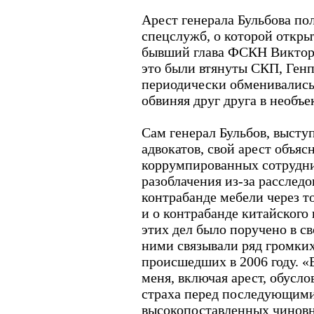
Арест генерала Бульбова по
спецслужб, о которой откры
бывший глава ФСКН Виктор 
это были втянуты СКП, Ген
периодически обменивались
обвиняя друг друга в необъе
Сам генерал Бульбов, высту
адвокатов, свой арест объя
коррумпированных сотрудни
разоблачения из-за расслед
контрабанде мебели через т
и о контрабанде китайского
этих дел было поручено в с
ними связывали ряд громких
происшедших в 2006 году. «
меня, включая арест, обусл
страха перед последующими
высокопоставленных чиновни