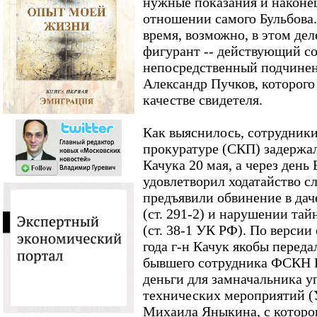
нужные показания и наконец
отношении самого Бульбова.
время, возможно, в этом дел
фигурант -- действующий с
непосредственный подчинен
Александр Пучков, которого
качестве свидетеля.
Как выяснилось, сотрудники
прокуратуре (СКП) задержал
Качука 20 мая, а через день
удовлетворил ходатайство сл
предъявили обвинение в да
(ст. 291-2) и нарушении та
(ст. 38-1 УК РФ). По версии
года г-н Качук якобы переда
бывшего сотрудника ФСКН 
деньги для замначальника 
технических мероприятий 
Михаила Яныкина, с которог