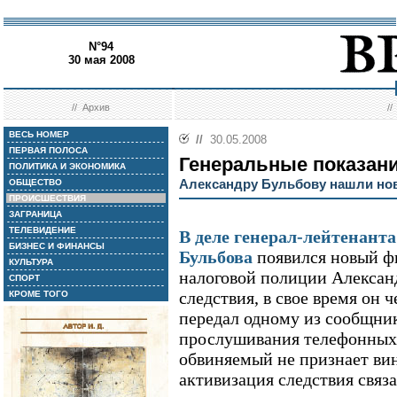
N°94
30 мая 2008
//
Архив
/
ВЕСЬ НОМЕР
//
30.05.2008
ПЕРВАЯ ПОЛОСА
Генеральные показан
ПОЛИТИКА И ЭКОНОМИКА
Александру Бульбову нашли но
ОБЩЕСТВО
ПРОИСШЕСТВИЯ
ЗАГРАНИЦА
ТЕЛЕВИДЕНИЕ
В деле генерал-лейтенан
БИЗНЕС И ФИНАНСЫ
Бульбова
появился новый ф
КУЛЬТУРА
налоговой полиции Алексан
СПОРТ
следствия, в свое время он 
КРОМЕ ТОГО
передал одному из сообщник
прослушивания телефонных 
обвиняемый не признает вин
активизация следствия связа