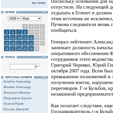
Поскольку оснований для за
все темы
отпустили. На следующий де
отдыхать в Египет и должен 
АРХИВ
этим источник не исключил,
Пучкова следователи вновь 
1
2
3
4
пообщаться.
5
6
7
8
9
10
11
12
13
14
15
16
17
18
Генерал-лейтенант Алексан
19
20
21
22
23
24
25
занимает должность началь
26
27
28
29
30
31
оперативного обеспечения 
ПОИСК
сотрудников этого ведомств
Григорий Черевко, Юрий Гев
октября 2007 года. Всем бы
превышении полномочий и 
ПЕРСОНЫ НОМЕРА
Бульбов Александр
получении взяток, нарушен
Жилкин Александр
переговоров. Г-н Бульбов, кр
Ковальчук Михаил
незаконной предпринимател
Мадумаров Адахан
Осипов Юрий
Как полагает следствие, еще
Рогозин Дмитрий
Госнаркоконтроль г-н Бульбо