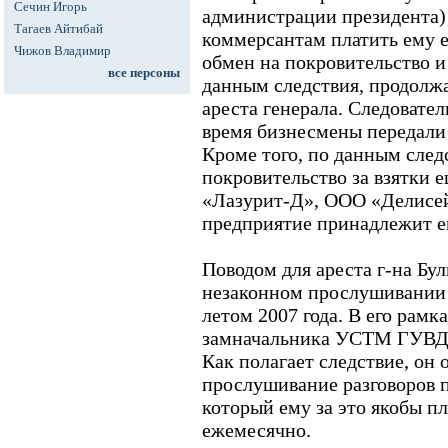
Сечин Игорь
администрации президента)
Тагаев Айтибай
коммерсантам платить ему е
Чижов Владимир
обмен на покровительство и
все персоны
данным следствия, продолжал
ареста генерала. Следовател
время бизнесмены передали 
Кроме того, по данным след
покровительство за взятки
«Лазурит-Д», ООО «Делисе
предприятие принадлежит ег
Поводом для ареста г-на Бу
незаконном прослушивании 
летом 2007 года. В его рамк
замначальника УСТМ ГУВД
Как полагает следствие, он
прослушивание разговоров п
который ему за это якобы пл
ежемесячно.