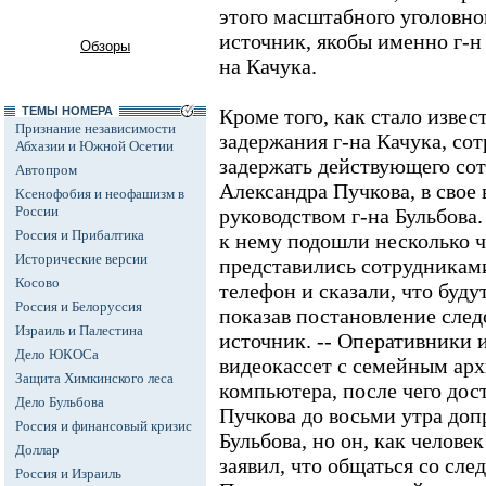
этого масштабного уголовно
источник, якобы именно г-н
Обзоры
на Качука.
ТЕМЫ НОМЕРА
Кроме того, как стало извес
Признание независимости
задержания г-на Качука, с
Абхазии и Южной Осетии
задержать действующего со
Автопром
Александра Пучкова, в свое
Ксенофобия и неофашизм в
России
руководством г-на Бульбова
Россия и Прибалтика
к нему подошли несколько ч
Исторические версии
представились сотрудникам
Косово
телефон и сказали, что буду
Россия и Белоруссия
показав постановление след
Израиль и Палестина
источник. -- Оперативники и
Дело ЮКОСа
видеокассет с семейным арх
Защита Химкинского леса
компьютера, после чего дос
Дело Бульбова
Пучкова до восьми утра доп
Россия и финансовый кризис
Бульбова, но он, как челов
Доллар
заявил, что общаться со след
Россия и Израиль