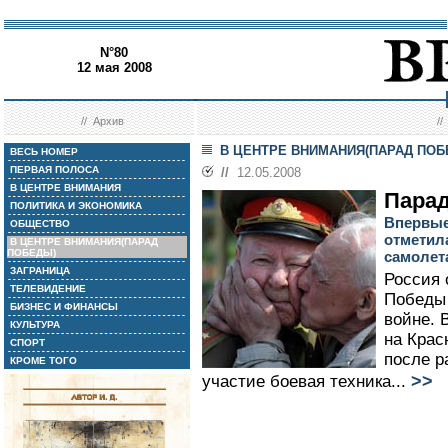
N°80
12 мая 2008
//
Архив
/
В ЦЕНТРЕ ВНИМАНИЯ(ПАРАД ПО
ВЕСЬ НОМЕР
ПЕРВАЯ ПОЛОСА
//
12.05.2008
В ЦЕНТРЕ ВНИМАНИЯ
Парад
ПОЛИТИКА И ЭКОНОМИКА
Впервые
ОБЩЕСТВО
отметил
В ЦЕНТРЕ ВНИМАНИЯ(ПАРАД
ПОБЕДЫ)
самолет
ЗАГРАНИЦА
Россия 
ТЕЛЕВИДЕНИЕ
Победы 
БИЗНЕС И ФИНАНСЫ
войне. 
КУЛЬТУРА
на Крас
СПОРТ
после 
КРОМЕ ТОГО
>>
участие боевая техника...