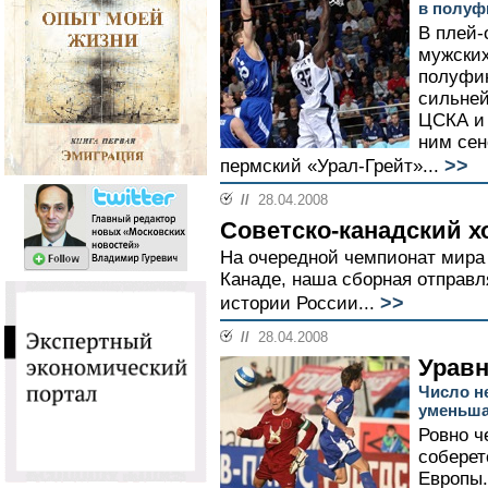
в полуф
В плей-
мужских
полуфин
сильне
ЦСКА и 
ним сен
>>
пермский «Урал-Грейт»...
//
28.04.2008
Советско-канадский х
На очередной чемпионат мира 
Канаде, наша сборная отправл
>>
истории России...
//
28.04.2008
Уравн
Число н
уменьша
Ровно ч
соберет
Европы.