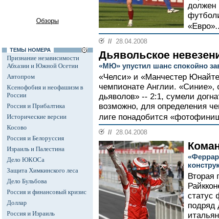
должен 
футболи
Обзоры
«Евро».
//
28.04.2008
ТЕМЫ НОМЕРА
Дьявольское невезен
Признание независимости
«МЮ» упустил шанс спокойно за
Абхазии и Южной Осетии
«Челси» и «Манчестер Юнайте
Автопром
чемпионате Англии. «Синие», 
Ксенофобия и неофашизм в
России
дьяволов» -- 2:1, сумели догна
возможно, для определения че
Россия и Прибалтика
лиге понадобится «фотофиниш
Исторические версии
Косово
//
28.04.2008
Россия и Белоруссия
Коман
Израиль и Палестина
«Феррар
Дело ЮКОСа
констру
Защита Химкинского леса
Вторая 
Дело Бульбова
Райккон
Россия и финансовый кризис
статус 
Доллар
подряд 
Россия и Израиль
итальян