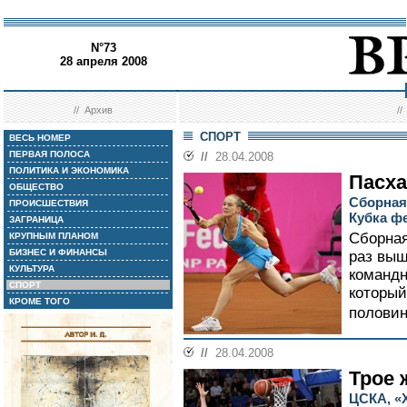
N°73
28 апреля 2008
//
Архив
/
СПОРТ
ВЕСЬ НОМЕР
ПЕРВАЯ ПОЛОСА
//
28.04.2008
ПОЛИТИКА И ЭКОНОМИКА
Пасх
ОБЩЕСТВО
Сборная
ПРОИСШЕСТВИЯ
Кубка ф
ЗАГРАНИЦА
Сборная
КРУПНЫМ ПЛАНОМ
БИЗНЕС И ФИНАНСЫ
раз выш
КУЛЬТУРА
командн
СПОРТ
который
КРОМЕ ТОГО
половин
//
28.04.2008
Трое 
ЦСКА, «