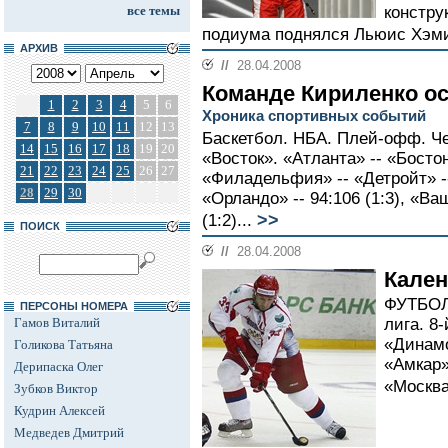
все темы
констру
подиума поднялся Льюис Хэми
АРХИВ
//
28.04.2008
Команде Кириленко ос
1
2
3
4
5
6
Хроника спортивных событий
7
8
9
10
11
12
13
Баскетбол. НБА. Плей-офф. Ч
14
15
16
17
18
19
20
«Восток». «Атланта» -- «Бостон»
21
22
23
24
25
26
27
«Филадельфия» -- «Детройт» -- 
28
29
30
«Орландо» -- 94:106 (1:3), «Ва
>>
(1:2)...
ПОИСК
//
28.04.2008
Кален
ФУТБОЛ
ПЕРСОНЫ НОМЕРА
Гамов Виталий
лига. 8-
«Динамо
Голикова Татьяна
«Амкар»
Дерипаска Олег
«Москва
Зубков Виктор
Кудрин Алексей
Медведев Дмитрий