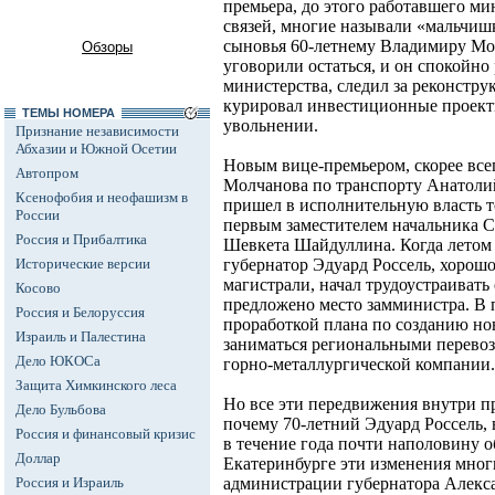
премьера, до этого работавшего м
связей, многие называли «мальчиш
сыновья 60-летнему Владимиру Мол
Обзоры
уговорили остаться, и он спокойно
министерства, следил за реконстру
курировал инвестиционные проекты
ТЕМЫ НОМЕРА
увольнении.
Признание независимости
Абхазии и Южной Осетии
Новым вице-премьером, скорее всег
Автопром
Молчанова по транспорту Анатоли
Ксенофобия и неофашизм в
пришел в исполнительную власть тол
России
первым заместителем начальника С
Россия и Прибалтика
Шевкета Шайдуллина. Когда летом
Исторические версии
губернатор Эдуард Россель, хорош
магистрали, начал трудоустраивать
Косово
предложено место замминистра. В 
Россия и Белоруссия
проработкой плана по созданию нов
Израиль и Палестина
заниматься региональными перевозк
Дело ЮКОСа
горно-металлургической компании.
Защита Химкинского леса
Но все эти передвижения внутри пр
Дело Бульбова
почему 70-летний Эдуард Россель, 
Россия и финансовый кризис
в течение года почти наполовину 
Доллар
Екатеринбурге эти изменения мног
Россия и Израиль
администрации губернатора Алекса