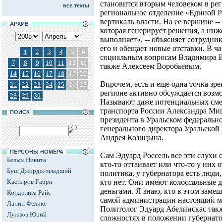
становится вторым человеком в рег
все темы
региональное отделение «Единой Р
вертикаль власти. На ее вершине --
АРХИВ
которая генерирует решения, а ниже
выполняет», -- объясняет сотрудни
его и обещает новые отставки. В ч
1
2
3
4
5
6
социальным вопросам Владимира Вл
7
8
9
10
11
12
13
также Алексеем Воробьевым.
14
15
16
17
18
19
20
Впрочем, есть и еще одна точка зре
21
22
23
24
25
26
27
регионе активно обсуждается возм
28
29
30
Называют даже потенциальных сме
транспорта России Александра Миш
ПОИСК
президента в Уральском федеральн
генерального директора Уральской
Андрея Козицына.
ПЕРСОНЫ НОМЕРА
Сам Эдуард Россель все эти слухи о
Белых Никита
кто-то оттаивает или что-то у них 
Буш Джордж-младший
политика, у губернатора есть люди
Каспаров Гарри
кто нет. Они имеют колоссальные 
деньгами. Я знаю, кто в этом замеш
Кондолиза Райс
самой администрации настоящий м
Лапин Феликс
Политолог Эдуард Абелинскас такж
Лужков Юрий
сложностях в положении губернато