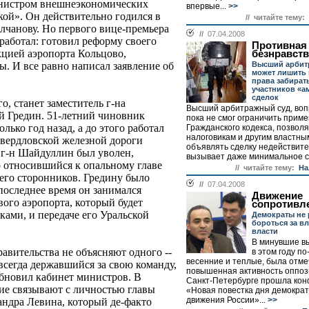
инистром внешнеэкономических
впервые...
>>
кой». Он действительно годился в
// читайте тему:
чанову. Но первого вице-премьера
//
07.04.2008
 работал: готовил реформу своего
Противная
кцией аэропорта Кольцово,
безнравст
Высший арбит
. И все равно написал заявление об
может лишить
права забират
участников «
сделок
о, станет заместитель г-на
Высший арбитражный суд, воп
й Гредин. 51-летний чиновник
пока не смог ограничить прим
ько год назад, а до этого работал
Гражданского кодекса, позво
налоговикам и другим властны
вердловской железной дороги
объявлять сделку недействите
 г-н Шайдуллин был уволен,
вызывает даже минимальное с
о относившийся к опальному главе
// читайте тему:
На
 его сторонников. Гредину было
//
07.04.2008
последнее время он занимался
Движение
ого аэропорта, который будет
сопротивл
ами, и передаче его Уральской
Демократы не 
бороться за в
власти
В минувшие в
авительства не объясняют одного --
в этом году п
весенние и теплые, была отм
всегда державшийся за свою команду,
повышенная активность оппози
обновил кабинет министров. В
Санкт-Петербурге прошла ко
ие связывают с личностью главы
«Новая повестка дня демократ
движения России»...
>>
ндра Левина, который де-факто