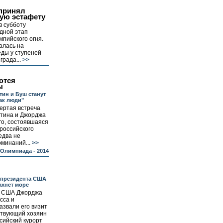
 принял
ую эстафету
в субботу
дной этап
пийского огня.
алась на
ды у ступеней
рада...
>>
ются
ы
тин и Буш станут
как люди"
ертая встреча
тина и Джорджа
о, состоявшаяся
 российского
едва не
минаний...
>>
Олимпиада - 2014
 президента США
ахнет море
а США Джорджа
сса и
звали его визит
ствующий хозяин
сийский курорт