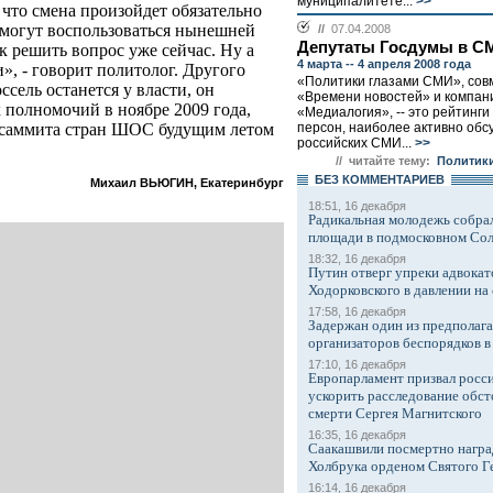
муниципалитете...
>>
 что смена произойдет обязательно
 могут воспользоваться нынешней
//
07.04.2008
Депутаты Госдумы в С
 решить вопрос уже сейчас. Ну а
4 марта -- 4 апреля 2008 года
ни», - говорит политолог. Другого
«Политики глазами СМИ», сов
ссель останется у власти, он
«Времени новостей» и компан
 полномочий в ноябре 2009 года,
«Медиалогия», -- это рейтинги
персон, наиболее активно обс
у саммита стран ШОС будущим летом
российских СМИ...
>>
// читайте тему:
Политики
БЕЗ КОМMЕНТАРИЕВ
Михаил ВЬЮГИН, Екатеринбург
18:51, 16 декабря
Радикальная молодежь собрал
площади в подмосковном Со
18:32, 16 декабря
Путин отверг упреки адвокат
Ходорковского в давлении на 
17:58, 16 декабря
Задержан один из предполаг
организаторов беспорядков 
17:10, 16 декабря
Европарламент призвал росси
ускорить расследование обст
смерти Сергея Магнитского
16:35, 16 декабря
Саакашвили посмертно награ
Холбрука орденом Святого Г
16:14, 16 декабря