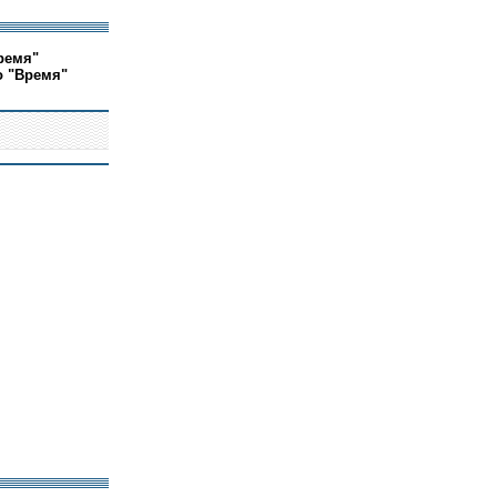
ремя"
о "Время"