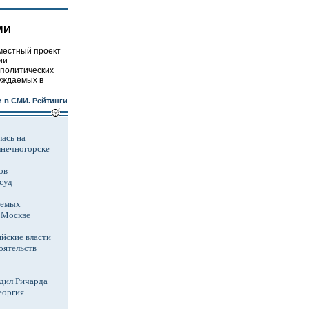
МИ
местный проект
ии
 политических
уждаемых в
 в СМИ. Рейтинги
ась на
лнечногорске
ов
суд
аемых
в Москве
йские власти
оятельств
дил Ричарда
еоргия