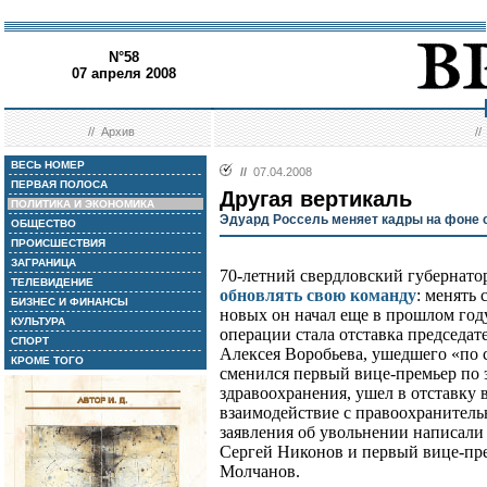
N°58
07 апреля 2008
//
Архив
/
ВЕСЬ НОМЕР
//
07.04.2008
ПЕРВАЯ ПОЛОСА
Другая вертикаль
ПОЛИТИКА И ЭКОНОМИКА
Эдуард Россель меняет кадры на фоне с
ОБЩЕСТВО
ПРОИСШЕСТВИЯ
ЗАГРАНИЦА
70-летний свердловский губернато
ТЕЛЕВИДЕНИЕ
обновлять свою команду
: менять
БИЗНЕС И ФИНАНСЫ
новых он начал еще в прошлом год
КУЛЬТУРА
операции стала отставка председат
СПОРТ
Алексея Воробьева, ушедшего «по 
КРОМЕ ТОГО
сменился первый вице-премьер по 
здравоохранения, ушел в отставку
взаимодействие с правоохранитель
заявления об увольнении написал
Сергей Никонов и первый вице-п
Молчанов.