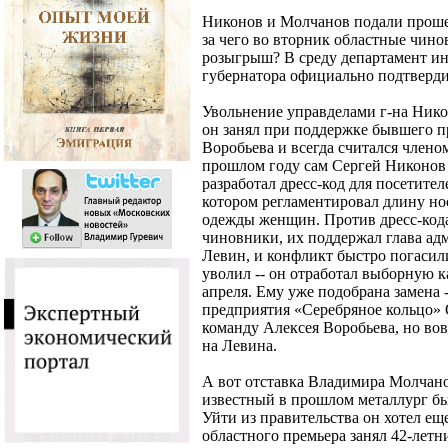
Никонов и Молчанов подали прошени
за чего во вторник областные чино
розыгрыш? В среду департамент 
губернатора официально подтверди
Увольнение управделами г-на Никон
он занял при поддержке бывшего п
Воробьева и всегда считался члено
прошлом году сам Сергей Никонов д
разработал дресс-код для посетите
котором регламентировал длину но
одежды женщин. Против дресс-код
чиновники, их поддержал глава ад
Левин, и конфликт быстро погасил
уволил -- он отработал выборную к
апреля. Ему уже подобрана замена 
предприятия «Серебряное кольцо» 
команду Алексея Воробьева, но во
на Левина.
А вот отставка Владимира Молчано
известный в прошлом металлург был
Уйти из правительства он хотел ещ
областного премьера занял 42-лет