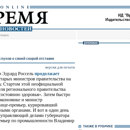
ИД "В
Издательств
/
поиск
лухов о своей скорой отставке
версия для печати
р Эдуард Россель
продолжает
 старых министров правительства на
у. Стартом этой неофициальной
еля регионального правительства
состоянию здоровья». Затем быстро
экономике и министр
 вице-премьер, курировавший
ными органами. И вот в один день
и управляющий делами губернатора
ремьер по промышленности Владимир
ТАКЖЕ В РУБРИКЕ