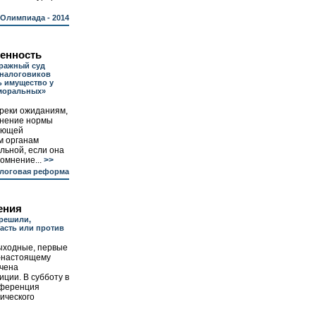
Олимпиада - 2014
венность
ражный суд
 налоговиков
ь имущество у
аморальных»
реки ожиданиям,
енение нормы
ляющей
м органам
льной, если она
омнение...
>>
логовая реформа
ения
решили,
ласть или против
ыходные, первые
о-настоящему
ечена
ции. В субботу в
нференция
ического