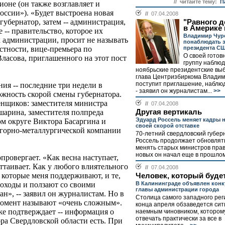
// читайте тему:
П
ионе (он также возглавляет и
оссии»). «Будет выстроена новая
//
07.04.2008
 губернатор, затем -- администрация,
"Равного д
в Америке 
 -- правительство, которое их
Владимир Чур
к администрации, просит не называть
понаблюдать 
президента С
астности, вице-премьера по
О своей готов
асова, приглашенного на этот пост
группу наблю
ноябрьские президентские вы
глава Центризбиркома Владим
поступит приглашение, наблюд
ния -- последние три недели в
- заявил он журналистам...
>>
ожность скорой смены губернатора.
нщиков: заместителя министра
//
07.04.2008
Другая вертикаль
арина, заместителя полпреда
Эдуард Россель меняет кадры н
ом округе Виктора Басаргина и
своей скорой отставке
 горно-металлургической компании
70-летний свердловский губер
Россель продолжает обновлять
менять старых министров прав
новых он начал еще в прошлом 
провергает. «Как весна наступает,
оттаивает. Как у любого влиятельного
//
07.04.2008
, которые меня поддерживают, и те,
Человек, который буде
В Калининграде объявлен конк
доходы и ползают со своими
главы администрации города
ан», -- заявил он журналистам. Но в
Столица самого западного рег
омент называют «очень сложным».
конца апреля обзаведется сит
е подтверждает -- информация о
наемным чиновником, котором
отвечать практически за все в
ра Свердловской области есть. При