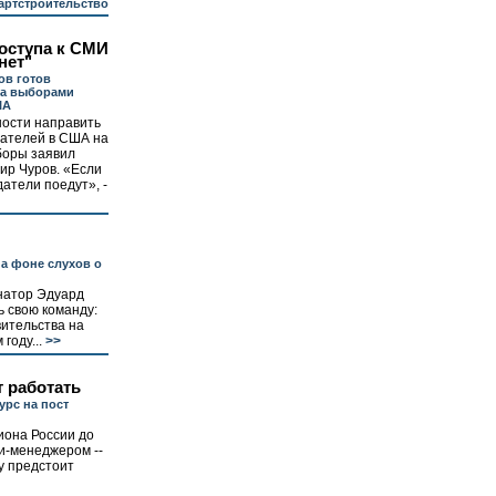
артстроительство
оступа к СМИ
нет"
ов готов
за выборами
ША
ности направить
дателей в США на
боры заявил
ир Чуров. «Если
атели поедут», -
а фоне слухов о
натор Эдуард
 свою команду:
ительства на
году...
>>
т работать
урс на пост
иона России до
и-менеджером --
у предстоит