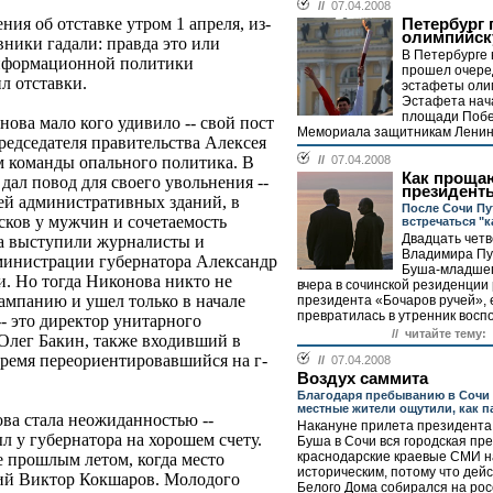
//
07.04.2008
я об отставке утром 1 апреля, из-
Петербург
олимпийск
вники гадали: правда это или
В Петербурге 
информационной политики
прошел очере
л отставки.
эстафеты олим
Эстафета нач
площади Побе
ова мало кого удивило -- свой пост
Мемориала защитникам Ленинг
редседателя правительства Алексея
//
07.04.2008
м команды опального политика. В
Как проща
ал повод для своего увольнения --
президент
лей административных зданий, в
После Сочи Пу
сков у мужчин и сочетаемость
встречаться "
Двадцать четв
а выступили журналисты и
Владимира Пу
министрации губернатора Александр
Буша-младшег
и. Но тогда Никонова никто не
вчера в сочинской резиденции
ампанию и ушел только в начале
президента «Бочаров ручей», 
превратилась в утренник воспо
-- это директор унитарного
// читайте тему:
Олег Бакин, также входивший в
время переориентировавшийся на г-
//
07.04.2008
Воздух саммита
Благодаря пребыванию в Сочи
местные жители ощутили, как п
ва стала неожиданностью --
Накануне прилета президент
 у губернатора на хорошем счету.
Буша в Сочи вся городская пре
краснодарские краевые СМИ на
е прошлым летом, когда место
историческим, потому что дей
ний Виктор Кокшаров. Молодого
Белого Дома собирался на рос