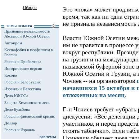
Обзоры
Это «пока» может продлить
время, так как ни одна стра
не признала независимость 
ТЕМЫ НОМЕРА
Признание независимости
Абхазии и Южной Осетии
Власти Южной Осетии между
Автопром
им не нравится в процессе 
Ксенофобия и неофашизм в
вокруг республики. Презид
России
на грузин и на международн
Россия и Прибалтика
называемой буферной зоне 
Исторические версии
Южной Осетии и Грузии, а 
Косово
Чочиев -- на организаторов
Россия и Белоруссия
начавшихся 15 октября и 
Израиль и Палестина
отложенных на месяц
.
Дело ЮКОСа
Защита Химкинского леса
Г-н Чочиев требует «убрать
Дело Бульбова
дискуссии: «Все делегации 
Россия и финансовый кризис
участников, и перед предст
Доллар
стоять таблички». Если таб
Россия и Израиль
все темы
Цхинвали обещает даже терп