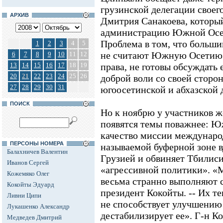
грузинской делегации свое
АРХИВ
Дмитрия Санакоева, который 
администрацию Южной Осет
Проблема в том, что больши
1
2
3
4
5
не считают Южную Осетию 
6
7
8
9
10
11
12
13
14
15
16
17
18
19
права, не готовы обсуждать 
20
21
22
23
24
25
26
доброй воли со своей сторо
27
28
29
30
31
югоосетинской и абхазской 
ПОИСК
Но к ноябрю у участников ж
появятся темы поважнее: Ю
качество миссии междунаро
ПЕРСОНЫ НОМЕРА
называемой буферной зоне в
Балахничев Валентин
Грузией и обвиняет Тбилиси
Иванов Сергей
«агрессивной политики». 
Кожемяко Олег
весьма странно выполняют с
Кокойты Эдуард
президент Кокойты. -- Их т
Ливни Ципи
не способствует улучшению
Лукашенко Александр
дестабилизирует ее». Г-н К
Медведев Дмитрий