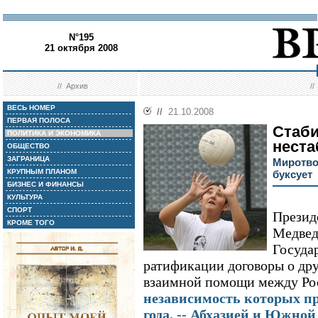
N°195
21 октября 2008
//
Архив
/
ВЕСЬ НОМЕР
//
21.10.2008
ПЕРВАЯ ПОЛОСА
Стаб
ПОЛИТИКА И ЭКОНОМИКА
неста
ОБЩЕСТВО
ЗАГРАНИЦА
Миротво
КРУПНЫМ ПЛАНОМ
буксует
БИЗНЕС И ФИНАНСЫ
КУЛЬТУРА
СПОРТ
Презид
КРОМЕ ТОГО
Медведе
Госуда
ратификации договоры о дру
взаимной помощи между Рос
независимость которых при
года, -- Абхазией и Южно