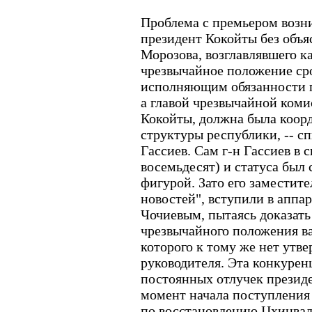
Проблема с премьером возни
президент Кокойты без объ
Морозова, возглавлявшего ка
чрезвычайное положение ср
исполняющим обязанности п
а главой чрезвычайной комис
Кокойты, должна была коорд
структуры республики, -- с
Гассиев. Сам г-н Гассиев в с
восемьдесят) и статуса был
фигурой. Зато его заместит
новостей", вступили в аппа
Чочиевым, пытаясь доказать
чрезвычайного положения в
которого к тому же нет утв
руководителя. Эта конкурен
постоянных отлучек президе
момент начала поступления 
по восстановлению Цхинвал