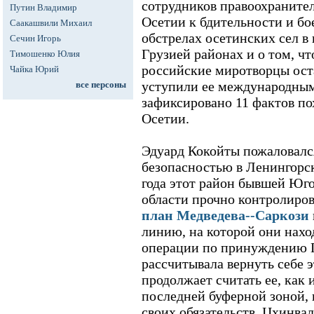
сотрудников правоохранит
Путин Владимир
Осетии к бдительности и бо
Саакашвили Михаил
обстрелах осетинских сел в
Сечин Игорь
Грузией районах и о том, что
Тимошенко Юлия
российские миротворцы ост
Чайка Юрий
уступили ее международным
все персоны
зафиксировано 11 фактов 
Осетии.
Эдуард Кокойты пожаловалс
безопасностью в Ленингорск
года этот район бывшей Юг
области прочно контролиро
план Медведева--Саркози
линию, на которой они нахо
операции по принуждению Г
рассчитывала вернуть себе 
продолжает считать ее, как 
последней буферной зоной, 
своих обязательств. Цхинва