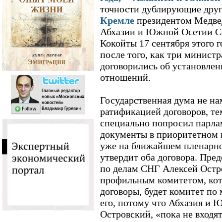
точности дублирующие друг
Кремле
президентом Медвед
Абхазии и Южной Осетии С
Кокойты 17 сентября этого г
после того, как три минист
договорились об установле
отношений.
Государственная дума не на
ратификацией договоров, те
специально попросил парла
документы в приоритетном п
уже на ближайшем пленарно
утвердит оба договора. Пре
по делам СНГ Алексей Остр
профильным комитетом, кот
договоры, будет комитет по
его, потому что Абхазия и Ю
Островский, «пока не входя