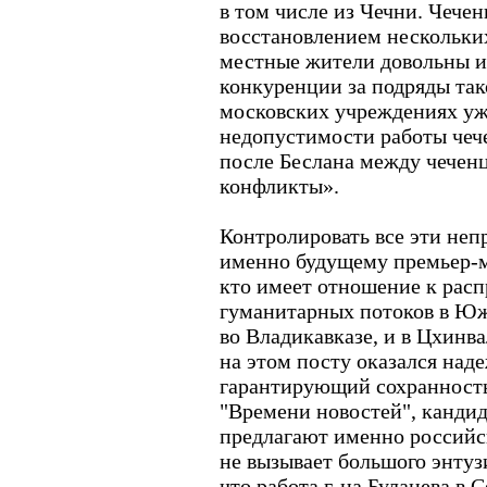
в том числе из Чечни. Чеч
восстановлением нескольких
местные жители довольны и
конкуренции за подряды так
московских учреждениях уж
недопустимости работы чече
после Беслана между чечен
конфликты».
Контролировать все эти неп
именно будущему премьер-м
кто имеет отношение к рас
гуманитарных потоков в Юж
во Владикавказе, и в Цхинва
на этом посту оказался над
гарантирующий сохранность
"Времени новостей", кандид
предлагают именно российс
не вызывает большого энтуз
что работа г-на Булацева в 