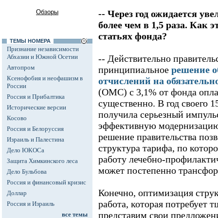
Обзоры
-- Через год ожидается 
более чем в 1,5 раза. Как 
статьях фонда?
ТЕМЫ НОМЕРА
Признание независимости
Абхазии и Южной Осетии
-- Действительно правитель
Автопром
принципиальное
решение о
Ксенофобия и неофашизм в
отчислений на обязательн
России
(ОМС) с 3,1% от фонда опла
Россия и Прибалтика
существенно. В год своего 
Исторические версии
получила серьезный импульс
Косово
эффективную модернизацию 
Россия и Белоруссия
решение правительства позво
Израиль и Палестина
структура тарифа, по кото
Дело ЮКОСа
работу лечебно-профилакти
Защита Химкинского леса
может постепенно трансфор
Дело Бульбова
Россия и финансовый кризис
Конечно, оптимизация струк
Доллар
работа, которая потребует 
Россия и Израиль
представим свои предложен
все темы