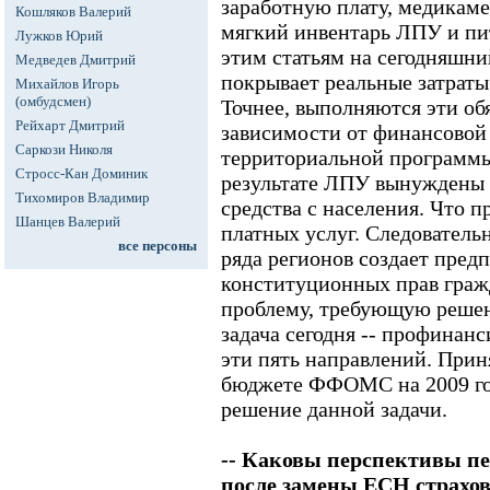
заработную плату, медикаме
Кошляков Валерий
мягкий инвентарь ЛПУ и пи
Лужков Юрий
этим статьям на сегодняшн
Медведев Дмитрий
покрывает реальные затрат
Михайлов Игорь
(омбудсмен)
Точнее, выполняются эти об
Рейхарт Дмитрий
зависимости от финансовой
Саркози Николя
территориальной программы
Стросс-Кан Доминик
результате ЛПУ вынуждены
Тихомиров Владимир
средства с населения. Что п
Шанцев Валерий
платных услуг. Следователь
все персоны
ряда регионов создает пред
конституционных прав граж
проблему, требующую решен
задача сегодня -- профинан
эти пять направлений. Прин
бюджете ФФОМС на 2009 год
решение данной задачи.
-- Каковы перспективы пе
после замены ЕСН страхо