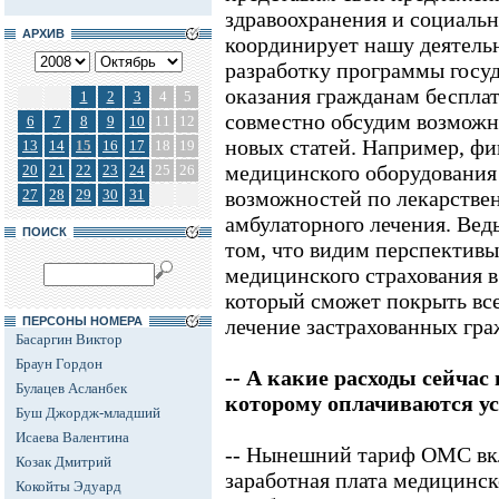
здравоохранения и социальн
АРХИВ
координирует нашу деятельн
разработку программы госу
оказания гражданам беспла
1
2
3
4
5
совместно обсудим возможн
6
7
8
9
10
11
12
новых статей. Например, ф
13
14
15
16
17
18
19
медицинского оборудования
20
21
22
23
24
25
26
27
28
29
30
31
возможностей по лекарстве
амбулаторного лечения. Вед
ПОИСК
том, что видим перспективы
медицинского страхования в
который сможет покрыть все
ПЕРСОНЫ НОМЕРА
лечение застрахованных гра
Басаргин Виктор
Браун Гордон
-- А какие расходы сейчас
Булацев Асланбек
которому оплачиваются у
Буш Джордж-младший
Исаева Валентина
-- Нынешний тариф ОМС вкл
Козак Дмитрий
заработная плата медицинск
Кокойты Эдуард