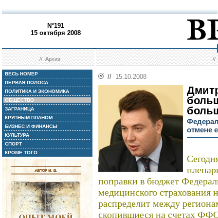
N°191
15 октября 2008
//
Архив
/
ВЕСЬ НОМЕР
//
15.10.2008
ПЕРВАЯ ПОЛОСА
Дмитр
ПОЛИТИКА И ЭКОНОМИКА
больш
ОБЩЕСТВО
боль
ЗАГРАНИЦА
КРУПНЫМ ПЛАНОМ
Федерал
БИЗНЕС И ФИНАНСЫ
отмене 
КУЛЬТУРА
СПОРТ
КРОМЕ ТОГО
Сегодн
пленар
поправки в бюджет Федераль
медицинского страхования н
распределит между региона
скопившиеся на счетах ФФО