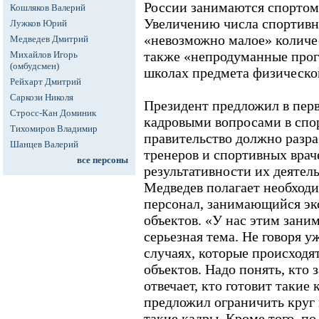
России занимаются спортом 
Кошляков Валерий
Увеличению числа спортив
Лужков Юрий
«невозможно малое» количес
Медведев Дмитрий
также «непродуманные прог
Михайлов Игорь
(омбудсмен)
школах предмета физическо
Рейхарт Дмитрий
Саркози Николя
Президент предложил в перв
Стросс-Кан Доминик
кадровыми вопросами в спор
Тихомиров Владимир
правительство должно разра
Шанцев Валерий
тренеров и спортивных врач
все персоны
результативности их деятель
Медведев полагает необход
персонал, занимающийся эк
объектов. «У нас этим занима
серьезная тема. Не говоря 
случаях, которые происходя
объектов. Надо понять, кто з
отвечает, кто готовит такие 
предложил ограничить круг 
такие кадры. Кроме того, по