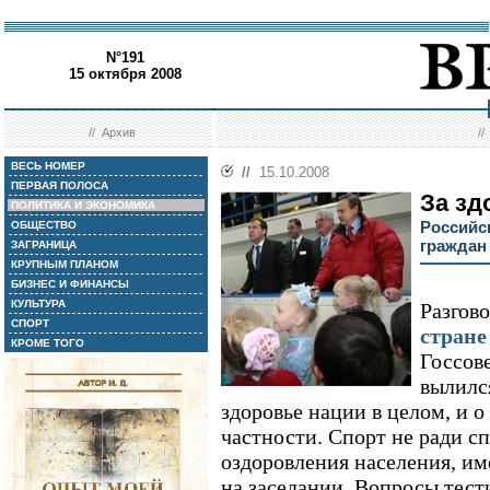
N°191
15 октября 2008
//
Архив
/
ВЕСЬ НОМЕР
//
15.10.2008
ПЕРВАЯ ПОЛОСА
За зд
ПОЛИТИКА И ЭКОНОМИКА
Российс
ОБЩЕСТВО
граждан 
ЗАГРАНИЦА
КРУПНЫМ ПЛАНОМ
БИЗНЕС И ФИНАНСЫ
КУЛЬТУРА
Разгов
СПОРТ
стране
КРОМЕ ТОГО
Госсов
вылилс
здоровье нации в целом, и 
частности. Спорт не ради сп
оздоровления населения, им
на заседании. Вопросы тест