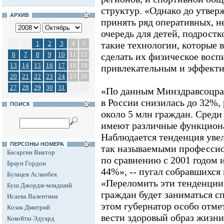
структур. «Однако до утвер
АРХИВ
принять ряд оперативных, н
очередь для детей, подростк
1
2
3
4
5
такие технологии, которые 
6
7
8
9
10
11
12
сделать их физическое восп
13
14
15
16
17
18
19
привлекательным и эффектив
20
21
22
23
24
25
26
27
28
29
30
31
«По данным Минздравсоцраз
в России снизилась до 32%,
ПОИСК
около 5 млн граждан. Среди
имеют различные функцион
Наблюдается тенденция увел
ПЕРСОНЫ НОМЕРА
так называемыми профессио
Басаргин Виктор
по сравнению с 2001 годом 
Браун Гордон
44%», -- пугал собравшихся 
Булацев Асланбек
«Переломить эти тенденции
Буш Джордж-младший
граждан будет заниматься с
Исаева Валентина
этом губернатор особо отме
Козак Дмитрий
вести здоровый образ жизни»
Кокойты Эдуард