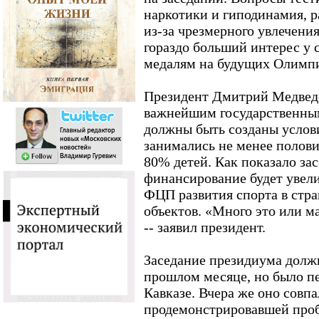
наркотики и гиподинамия, 
из-за чрезмерного увлечени
гораздо больший интерес у 
медалям на будущих Олимпи
Президент Дмитрий Медведе
важнейшим государственным
должны быть созданы услови
занимались не менее полови
80% детей. Как показало зас
финансирование будет увелич
ФЦП развития спорта в стра
объектов. «Много это или ма
-- заявил президент.
Заседание президиума долж
прошлом месяце, но было пе
Кавказе. Вчера же оно совпа
продемонстрировавшей проб