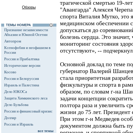
трагической смертью 19-лет
Обзоры
"Авангарда" Алексея Череп
спорта Виталия Мутко, это я
медицинском обеспечении с
ТЕМЫ НОМЕРА
допускаться до соревновани
Признание независимости
Абхазии и Южной Осетии
болезнь сердца. Это значит,
Автопром
мониторинг состояния здор
Ксенофобия и неофашизм в
отсутствуют», -- подчеркнул
России
Россия и Прибалтика
Основной доклад по теме п
Исторические версии
губернатор Валерий Шанцев
Косово
стала приоритетная разрабо
Россия и Белоруссия
физкультуры и спорта в рам
Израиль и Палестина
образом, по словам г-на Ша
Дело ЮКОСа
задачи концепции сократить 
Защита Химкинского леса
полтора раза и увеличить 
Дело Бульбова
жизни до 75 лет. Президент
Россия и финансовый кризис
Доллар
При этом г-н Медведев особ
Россия и Израиль
документом должна быть пу
все темы
регионов, и спортивной общ