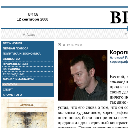
N°168
12 сентября 2008
//
Архив
/
ВЕСЬ НОМЕР
//
12.09.2008
ПЕРВАЯ ПОЛОСА
Корол
ПОЛИТИКА И ЭКОНОМИКА
Алексей Р
ОБЩЕСТВО
хореографо
ПРОИСШЕСТВИЯ
ЗАГРАНИЦА
ТЕЛЕВИДЕНИЕ
Весной, 
БИЗНЕС И ФИНАНСЫ
снимке)
о
КУЛЬТУРА
продлева
СПОРТ
своих да
КРОМЕ ТОГО
ничего н
так явно
устал, что его слова о том, что он 
вольным художником, хореографом
постановку, были восприняты всем
предложил долгосрочный контракт N
отказался. Теперь ситуация решите