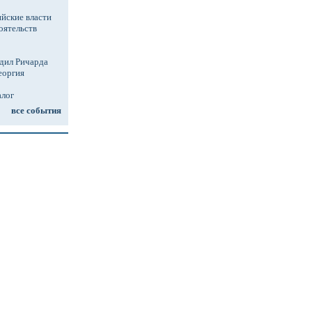
йские власти
оятельств
дил Ричарда
еоргия
алог
все события