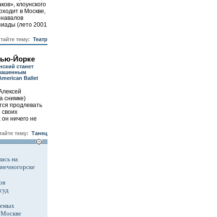
аков», клоунского
оходит в Москве,
арнавалов
иады (лето 2001
итайте тему:
Театр
Нью-Йорке
нский станет
лашенным
merican Ballet
 Алексей
а снимке)
ется продлевать
 своих
он ничего не
тайте тему:
Танец
ась на
лнечногорске
ов
суд
аемых
в Москве