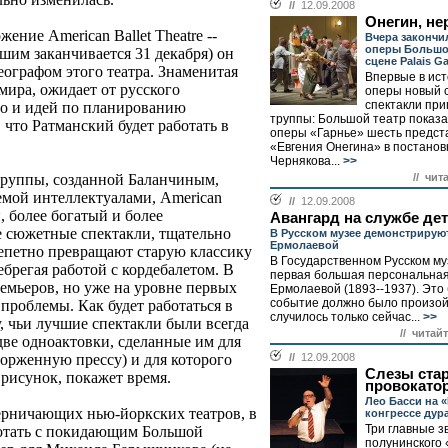
//
12.09.2008
Онегин, не
ние American Ballet Theatre --
Вчера закончи
оперы Большог
ьшим заканчивается 31 декабря) он
сцене Palais Ga
ографом этого театра. Знаменитая
Впервые в ис
мира, ожидает от русского
оперы новый 
спектакли пр
но и идей по планированию
труппы: Большой театр показа
 что Ратманский будет работать в
оперы «Гарнье» шесть предст
«Евгения Онегина» в постанов
Чернякова...
>>
// чит
, труппы, созданной Баланчиным,
емой интеллектуалами, American
//
12.09.2008
й, более богатый и более
Авангард на службе дет
 сюжетные спектакли, тщательно
В Русском музее демонстрирую
Ермолаевой
репетно превращают старую классику
В Государственном Русском му
ебрегая работой с кордебалетом. В
первая большая персональная
емьеров, но уже на уровне первых
Ермолаевой (1893--1937). Это
событие должно было произой
проблемы. Как будет работаться в
случилось только сейчас...
>>
у, чьи лучшие спектакли были всегда
// читай
две одноактовки, сделанные им для
//
12.09.2008
сторженную прессу) и для которого
Слезы ста
рисунок, покажет время.
провокато
Лео Басси на 
перничающих нью-йоркских театров, в
конгрессе дур
Три главные з
отать с покидающим Большой
полунинского