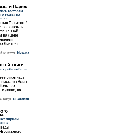
рвы и Париж
лись гастроли
о театра на
rnier
тории Парижской
сезон открыли
иглашенной
л на сцене
авлений
ке Дмитрия
айте тему:
Музыка
ской книги
тся работы Веры
зее открылась
 выставка Веры
 большое
ти давно, но
те тему:
Выставки
рого
ра
«Всемирном
аков»
везды
 «Всемирного