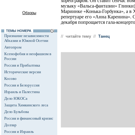
хореографом. Он ставит сейчас но
музыку «Вальса-фантазии» Глинки),
Мариинке «Конька-Горбунка», а в 
Обзоры
репертуаре его «Анна Каренина». 
декабря попрощается гала-концерто
ТЕМЫ НОМЕРА
Признание независимости
//
читайте тему
//
Танец
Абхазии и Южной Осетии
Автопром
Ксенофобия и неофашизм в
России
Россия и Прибалтика
Исторические версии
Косово
Россия и Белоруссия
Израиль и Палестина
Дело ЮКОСа
Защита Химкинского леса
Дело Бульбова
Россия и финансовый кризис
Доллар
Россия и Израиль