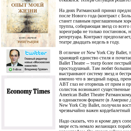
На днях Ратманский принял предложе
после Нового года (контракт с Бол
станет главным приглашенным хоре
труппа, собирающая звезд со всего 
хореографа не только постановок, 
репертуара. Контракт предполагает,
театре двадцать недель в году.
В отличие от New York City Ballet
хранящей единство стиля и почита
Ballet Theatre -- театр более пестры
простодушный. Там любят большие
выстраивают систему звезд и бест
именно что в звездный парад, прен
ABT глаз не оторвешь от прим и пр
солисток возникают существенные 
American Ballet Theatre Ратманском
в одноактном формате (в Америке 
New York City Ballet, получили во
чрезвычайно важен кордебалетный 
Надо сказать, что и кроме двух со
мире есть немало желающих пораб