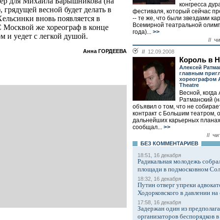
мер для Михаила Барышникова (на
конгресса дур
 грядущей весной будет делать в
фестиваля, который сейчас пр
Хельсинки вновь появляется в
-- те же, что были звездами к
Всемирной театральной олимп
С Москвой же хореограф в конце
года)...
>>
м и уедет с легкой душой.
// ч
Анна ГОРДЕЕВА
//
12.09.2008
Король в 
Алексей Ратма
главным приг
хореографом A
Theatre
Весной, когда
Ратманский (н
объявил о том, что не собира
контракт с Большим театром, о
дальнейших карьерных планах 
сообщал...
>>
// чи
БЕЗ КОМMЕНТАРИЕВ
18:51, 16 декабря
Радикальная молодежь собрал
площади в подмосковном Со
18:32, 16 декабря
Путин отверг упреки адвокат
Ходорковского в давлении на 
17:58, 16 декабря
Задержан один из предполаг
организаторов беспорядков 