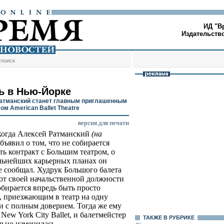
ИД "В
Издательств
/
поиск
ь в Нью-Йорке
атманский станет главным приглашенным
м American Ballet Theatre
версия для печати
когда Алексей Ратманский
(на
бъявил о том, что не собирается
ть контракт с Большим театром, о
льнейших карьерных планах он
е сообщал. Худрук Большого балета
 от своей начальственной должности
собирается впредь быть просто
, приезжающим в театр на одну
и с полным доверием. Тогда же ему
ew York City Ballet, и балетмейстер
ТАКЖЕ В РУБРИКЕ
льно изменилась.