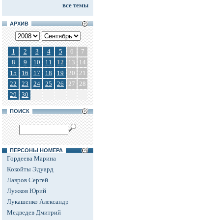
все темы
АРХИВ
1
2
3
4
5
6
7
8
9
10
11
12
13
14
15
16
17
18
19
20
21
22
23
24
25
26
27
28
29
30
ПОИСК
ПЕРСОНЫ НОМЕРА
Гордеева Марина
Кокойты Эдуард
Лавров Сергей
Лужков Юрий
Лукашенко Александр
Медведев Дмитрий