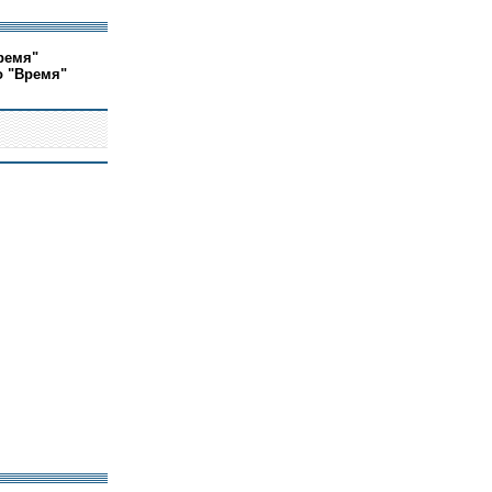
ремя"
о "Время"