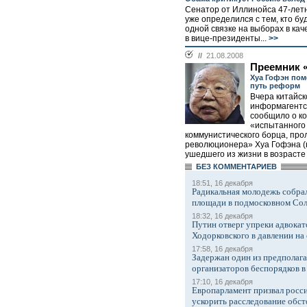
Сенатор от Иллинойса 47-лет
уже определился с тем, кто буд
одной связке на выборах в кач
в вице-президенты...
>>
//
21.08.2008
Преемник 
Хуа Гофэн пом
путь реформ
Вчера китайск
информагентс
сообщило о к
«испытанного
коммунистического борца, про
революционера» Хуа Гофэна (н
ушедшего из жизни в возрасте 8
БЕЗ КОМMЕНТАРИЕВ
18:51, 16 декабря
Радикальная молодежь собрал
площади в подмосковном Со
18:32, 16 декабря
Путин отверг упреки адвокат
Ходорковского в давлении на 
17:58, 16 декабря
Задержан один из предполаг
организаторов беспорядков 
17:10, 16 декабря
Европарламент призвал росси
ускорить расследование обст