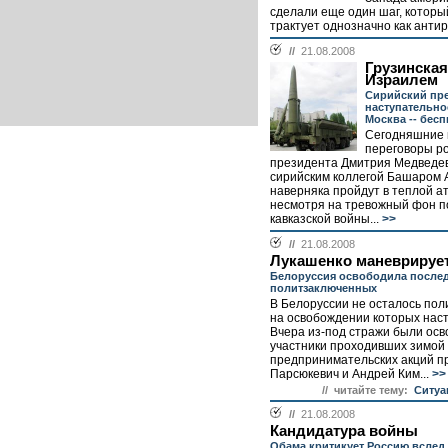
сделали еще один шаг, которы
трактует однозначно как антир
//
21.08.2008
Грузинская
Израилем
Сирийский пре
наступательно
Москва -- бес
Сегодняшние
переговоры ро
президента Дмитрия Медведев
сирийским коллегой Башаром 
наверняка пройдут в теплой а
несмотря на тревожный фон п
кавказской войны...
>>
//
21.08.2008
Лукашенко маневрируе
Белоруссия освободила после
политзаключенных
В Белоруссии не осталось пол
на освобождении которых наст
Вчера из-под стражи были ос
участники проходивших зимой 
предпринимательских акций п
Парсюкевич и Андрей Ким...
>>
// читайте тему:
Ситуа
//
21.08.2008
Кандидатура войны
Обама критикует Россию вслед