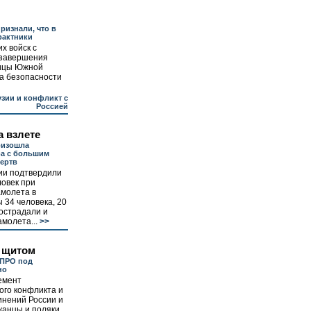
ризнали, что в
рактники
х войск с
 завершения
ницы Южной
а безопасности
узии и конфликт с
Россией
а взлете
оизошла
фа с большим
ертв
ии подтвердили
ловек при
амолета в
 34 человека, 20
пострадали и
молета...
>>
 щитом
 ПРО под
но
емент
ого конфликта и
инений России и
канцы и поляки