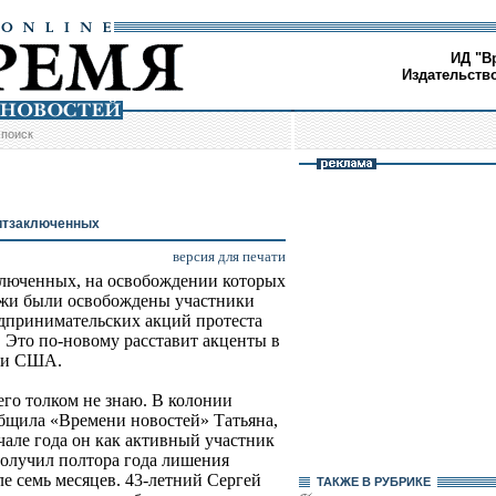
ИД "В
Издательств
/
поиск
итзаключенных
версия для печати
ключенных, на освобождении которых
ражи были освобождены участники
дпринимательских акций протеста
Это по-новому расставит акценты в
 и США.
го толком не знаю. В колонии
ообщила «Времени новостей» Татьяна,
чале года он как активный участник
олучил полтора года лишения
ле семь месяцев. 43-летний Сергей
ТАКЖЕ В РУБРИКЕ