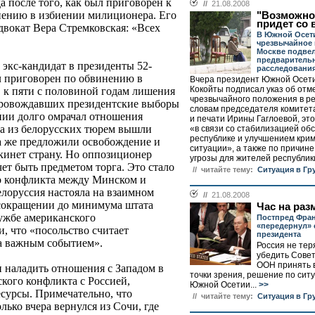
 после того, как был приговорен к
//
21.08.2008
нению в избиении милиционера. Его
"Возможно
придет со 
вокат Вера Стремковская: «Всех
В Южной Осет
чрезвычайное 
Москве подве
предваритель
 экс-кандидат в президенты 52-
расследования
л приговорен по обвинению в
Вчера президент Южной Осет
Кокойты подписал указ об отм
 к пяти с половиной годам лишения
чрезвычайного положения в ре
опровождавших президентские выборы
словам председателя комитет
ении долго омрачал отношения
и печати Ирины Гаглоевой, эт
да из белорусских тюрем вышли
«в связи со стабилизацией обс
республике и улучшением кри
да же предложили освобождение и
ситуации», а также по причине
окинет страну. Но оппозиционер
угрозы для жителей республики
очет быть предметом торга. Это стало
// читайте тему:
Ситуация в Гр
о конфликта между Минском и
елоруссия настояла на взаимном
//
21.08.2008
 сокращении до минимума штата
Час на ра
ужбе американского
Постпред Фра
«передернул» 
, что «посольство считает
президента
а важным событием».
Россия не те
убедить Сове
ООН принять 
 наладить отношения с Западом в
точки зрения, решение по ситу
ского конфликта с Россией,
Южной Осетии...
>>
есурсы. Примечательно, что
// читайте тему:
Ситуация в Гр
ько вчера вернулся из Сочи, где