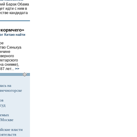
ний Барак Обама
ет идти с ним в
естве кандидата
«кормчего»
ог Китаю найти
ое
тво Синьхуа
ончине
 верного
летарского
а снимке),
7 лет...
>>
ась на
лнечногорске
ов
суд
аемых
в Москве
йские власти
оятельств