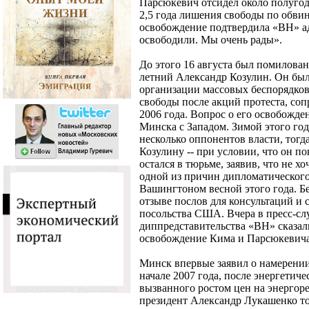
Парсюкевич отсидел около полугода
2,5 года лишения свободы по обви
освобождение подтвердила «ВН» ад
освободили. Мы очень рады».
До этого 16 августа был помилован
летний Александр Козулин. Он бы
организации массовых беспорядков
свободы после акций протеста, с
2006 года. Вопрос о его освобожд
Минска с Западом. Зимой этого го
несколько оппонентов власти, тог
Козулину -- при условии, что он п
остался в тюрьме, заявив, что не х
одной из причин дипломатическог
Вашингтоном весной этого года. Б
отзыве послов для консультаций и
посольства США. Вчера в пресс-сл
диппредставительства «ВН» сказали
освобождение Кима и Парсюкевич
Минск впервые заявил о намерении
начале 2007 года, после энергетиче
вызванного ростом цен на энергор
президент Александр Лукашенко тол