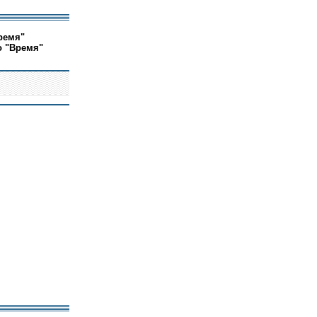
ремя"
о "Время"