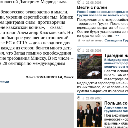
м коллегой Дмитрием Медведевым.
//
21.08.2008
Вести с полей
белорусское руководство в мысли,
Российские военные впервые п
Грузии воевали не только конт
сии, укрепив европейский тыл. Минск
Продолжается отвод российски
мя центрами силы, противоречия
территории Грузии. После его
е кавказской войны», -- сказал
вдоль административной гра
Осетии будет установлена зон
литолог Александр Класковский. Но
из двух линий постов...
>>
ожно быстрое улучшение отношений
// читайте тему:
Ситуация в Гр
 с ЕС и США -- дело не одного дня.
 каждая из сторон боится много дать
//
21.08.2008
ил, что Запад помимо освобождения
Трагедия н
ие требования Минску. В их числе --
В Мадриде пр
в 28 сентября по международным
авиакатастро
количеством ж
Власти Испан
гибель 146 че
Ольга ТОМАШЕВСКАЯ, Минск
катастрофе с
уссии
мадридском аэропорту. Ранены
из них тяжело, 27 человек не 
сумели выбраться из салона са
//
21.08.2008
Польша со
Американская
грузинское ви
Под аккомпан
южноосетинск
взаимных обв
Запада амери