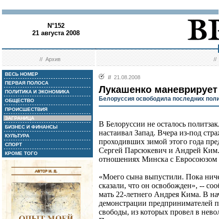
N°152
21 августа 2008
//
Архив
/
ВЕСЬ НОМЕР
//
21.08.2008
ПЕРВАЯ ПОЛОСА
Лукашенко маневрирует
ПОЛИТИКА И ЭКОНОМИКА
Белоруссия освободила последних пол
ОБЩЕСТВО
ПРОИСШЕСТВИЯ
ЗАГРАНИЦА
В Белоруссии не осталось политза
БИЗНЕС И ФИНАНСЫ
настаивал Запад. Вчера из-под ст
КУЛЬТУРА
проходивших зимой этого года пре
СПОРТ
Сергей Парсюкевич и Андрей Ким. 
КРОМЕ ТОГО
отношениях Минска с Евросоюзом
«Моего сына выпустили. Пока ниче
сказали, что он освобожден», -- с
мать 22-летнего Андрея Кима. В на
демонстрации предпринимателей п
свободы, из которых провел в нево