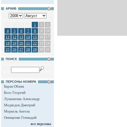
АРХИВ
1
2
3
4
5
6
7
8
9
10
11
12
13
14
15
16
17
18
19
20
21
22
23
24
25
26
27
28
29
30
31
ПОИСК
ПЕРСОНЫ НОМЕРА
Барак Обама
Боос Георгий
Лукашенко Александр
Медведев Дмитрий
Меркель Ангела
Онищенко Геннадий
все персоны