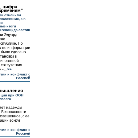
, цифра
временем"
ии отменили
положение, а в
ли
ные итоги
 геноцида осетин
ии Эдуард
ене
спублике. По
а по информации
о было сделано
тановки в
миногенной
 «отсутствия
»...
>>
узии и конфликт с
Россией
змышления
нции при ООН
своего
ряет надежды
т Безопасности
взвешенное, с ее
ации вокруг
узии и конфликт с
Россией