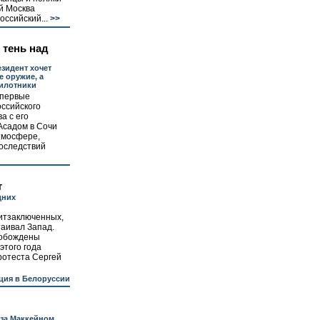
й Москва
оссийский...
>>
 тень над
зидент хочет
е оружие, а
пилотники
 первые
ссийского
а с его
Асадом в Сочи
тмосфере,
оследствий
т
дних
итзаключенных,
аивал Запад.
вобождены
этого года
ротеста Сергей
ция в Белоруссии
 за Маккейном