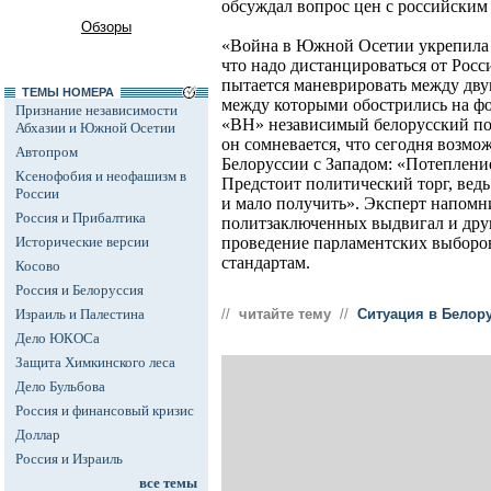
обсуждал вопрос цен с российски
Обзоры
«Война в Южной Осетии укрепила 
что надо дистанцироваться от Рос
пытается маневрировать между дву
ТЕМЫ НОМЕРА
между которыми обострились на фон
Признание независимости
«ВН» независимый белорусский по
Абхазии и Южной Осетии
он сомневается, что сегодня возм
Автопром
Белоруссии с Западом: «Потепление
Ксенофобия и неофашизм в
Предстоит политический торг, ведь
России
и мало получить». Эксперт напомн
Россия и Прибалтика
политзаключенных выдвигал и друг
Исторические версии
проведение парламентских выборо
стандартам.
Косово
Россия и Белоруссия
Израиль и Палестина
//
читайте тему
//
Ситуация в Белор
Дело ЮКОСа
Защита Химкинского леса
Дело Бульбова
Россия и финансовый кризис
Доллар
Россия и Израиль
все темы