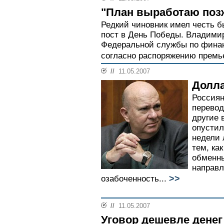
"План выработаю позж
Редкий чиновник имел честь б
пост в День Победы. Владими
Федеральной службы по фина
согласно распоряжению премье
//
11.05.2007
Долла
Россиян
перевод
другие 
опустил
недели 
тем, ка
обменны
направл
>>
озабоченность...
//
11.05.2007
Уговор дешевле денег