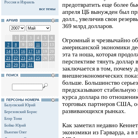
Россия и Израиль
предотвратить еще более бы
все темы
апреля ЦБ вынужден был пр
долл., увеличив свои резерв
АРХИВ
369 млрд долларов.
1
2
3
4
5
6
Огромный и чрезвычайно о
7
8
9
10
11
12
13
американской экономики де
14
15
16
17
18
19
20
эта та ноша, которая продо
21
22
23
24
25
26
27
перспективе тянуть доллар 
28
29
30
31
заключается в том, почему 
внешнеэкономических пока
ПОИСК
больше. Большинство серье
предсказывают стабильную
курса доллара по отношени
ПЕРСОНЫ НОМЕРА
торговых партнеров США, о
Балуевский Юрий
развивающихся рынках.
Березовский Борис
Блэр Тони
Как заметил недавно Кеннет
Бойко Юрий
экономики из Гарварда, а в
Вьюгин Олег