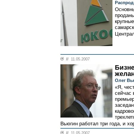
Распрод
Основн
проданы
крупные
самарск
Централ
//
11.05.2007
Бизне
жела
Олег Вь
«Я, чес
сейчас 
премьер
заседан
кадрово
трехлет
Вьюгин работал три года, и хо
//
11.05.2007