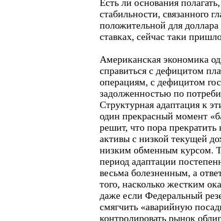
Есть ли основания полагать,
стабильности, связанного г
положительной для доллара
ставках, сейчас таки пришл
Американская экономика од
справиться с дефицитом пл
операциям, с дефицитом го
задолженностью по потреби
Структурная адаптация к эт
один прекрасный момент «ба
решит, что пора прекратить
активы с низкой текущей до
низким обменным курсом. То
период адаптации постепен
весьма болезненным, а ответ
того, насколько жестким ок
даже если Федеральный ре
смягчить «аварийную посадк
контролировать рынок облиг