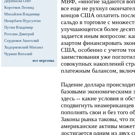
МВФ, «многие задаются воп
Дерипаска Олег
все еще не рухнул окончател
Коротков Леонид
Михайлов Владимир
концов США оплатить после
Назарбаев Нурсултан
сальдо в торговле с множест
Путин Владимир
улучшающегося более десят
Рогозин Дмитрий
задается иным вопросом: как
Сердюков Анатолий
азартом финансировать эко
Ходорковский Михаил
США, особенно с учетом тог
Чуркин Виталий
заимствования уже поглотил
все персоны
совокупных накоплений стр
платежным балансом, включ
Падение доллара происходит
базовыми экономическими з
здесь -- какие условия и об
сподвигнуть неамериканцев 
пополнять свои и без того 
Законы рынка таковы, что п
американские активы может
достигается одним из двух с