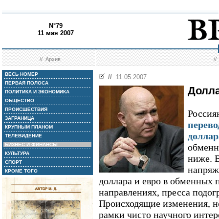
N°79
11 мая 2007
//
Архив
/
ВЕСЬ НОМЕР
//
11.05.2007
ПЕРВАЯ ПОЛОСА
Долла
ПОЛИТИКА И ЭКОНОМИКА
ОБЩЕСТВО
ПРОИСШЕСТВИЯ
Россия
ЗАГРАНИЦА
перево
КРУПНЫМ ПЛАНОМ
доллар
ТЕЛЕВИДЕНИЕ
БИЗНЕС И ФИНАНСЫ
обменн
КУЛЬТУРА
ниже. 
СПОРТ
напряж
КРОМЕ ТОГО
доллара и евро в обменных 
направлениях, пресса подогр
Происходящие изменения, не
рамки чисто научного интер