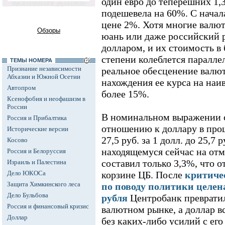
один евро до теперешних 1,3
подешевела на 60%. С начала
цене 2%. Хотя многие валю
Обзоры
юань или даже российский р
долларом, и их стоимость 
степени колеблется паралле
ТЕМЫ НОМЕРА
Признание независимости
реальное обесценение вал
Абхазии и Южной Осетии
нахождения ее курса на наи
Автопром
более 15%.
Ксенофобия и неофашизм в
России
В номинальном выражении с
Россия и Прибалтика
отношению к доллару в прош
Исторические версии
27,5 руб. за 1 долл. до 25,7
Косово
находящемуся сейчас на отме
Россия и Белоруссия
составил только 3,3%, что о
Израиль и Палестина
Дело ЮКОСа
корзине ЦБ. После
критиче
Защита Химкинского леса
по поводу политики целе
Дело Бульбова
рубля
Центробанк превратил
Россия и финансовый кризис
валютном рынке, а доллар в
Доллар
без каких-либо усилий с его