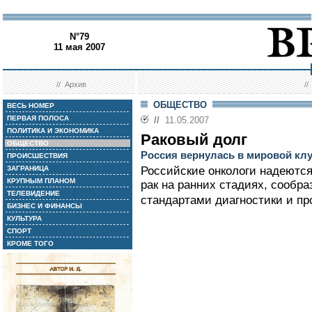
N°79
11 мая 2007
//
Архив
/
ОБЩЕСТВО
ВЕСЬ НОМЕР
ПЕРВАЯ ПОЛОСА
//
11.05.2007
ПОЛИТИКА И ЭКОНОМИКА
Раковый долг
ОБЩЕСТВО
Россия вернулась в мировой кл
ПРОИСШЕСТВИЯ
ЗАГРАНИЦА
Российские онкологи надеются
КРУПНЫМ ПЛАНОМ
рак на ранних стадиях, сообр
ТЕЛЕВИДЕНИЕ
стандартами диагностики и пр
БИЗНЕС И ФИНАНСЫ
КУЛЬТУРА
СПОРТ
КРОМЕ ТОГО