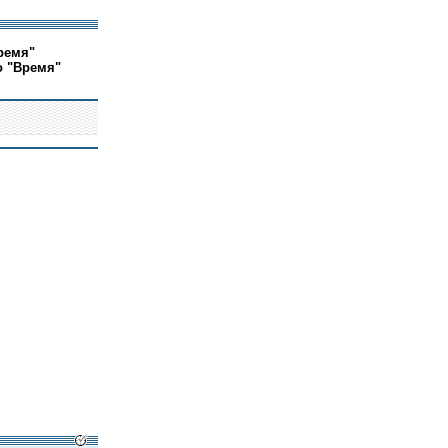
ремя"
о "Время"