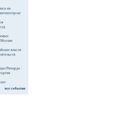
ась на
лнечногорске
ов
суд
аемых
в Москве
йские власти
оятельств
дил Ричарда
еоргия
алог
все события