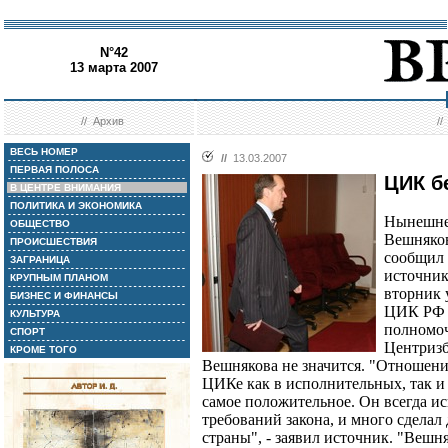
N°42
13 марта 2007
//
Архив
/
ВЕСЬ НОМЕР
//
13.03.2007
ПЕРВАЯ ПОЛОСА
ЦИК б
В ЦЕНТРЕ ВНИМАНИЯ
ПОЛИТИКА И ЭКОНОМИКА
Нынешне
ОБЩЕСТВО
Вешняков
ПРОИСШЕСТВИЯ
сообщил
ЗАГРАНИЦА
источник
КРУПНЫМ ПЛАНОМ
вторник 
БИЗНЕС И ФИНАНСЫ
ЦИК РФ в
КУЛЬТУРА
полномоч
СПОРТ
Центризб
КРОМЕ ТОГО
Вешнякова не значится. "Отношени
ЦИКе как в исполнительных, так и 
самое положительное. Он всегда ис
требований закона, и много сделал
страны", - заявил источник. "Вешн