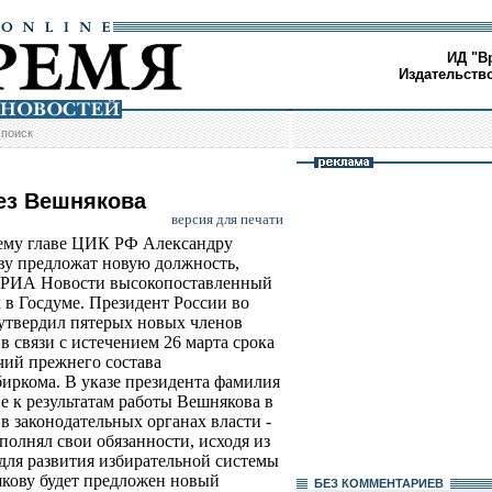
ИД "В
Издательств
/
поиск
ез Вешнякова
версия для печати
му главе ЦИК РФ Александру
у предложат новую должность,
 РИА Новости высокопоставленный
 в Госдуме. Президент России во
утвердил пятерых новых членов
 связи с истечением 26 марта срока
ий прежнего состава
иркома. В указе президента фамилия
е к результатам работы Вешнякова в
в законодательных органах власти -
полнял свои обязанности, исходя из
 для развития избирательной системы
якову будет предложен новый
БЕЗ КОМMЕНТАРИЕВ