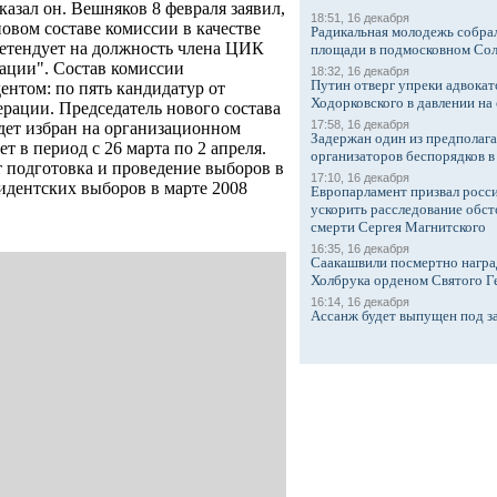
казал он. Вешняков 8 февраля заявил,
18:51, 16 декабря
новом составе комиссии в качестве
Радикальная молодежь собрал
претендует на должность члена ЦИК
площади в подмосковном Со
рации". Состав комиссии
18:32, 16 декабря
Путин отверг упреки адвокат
ентом: по пять кандидатур от
Ходорковского в давлении на 
рации. Председатель нового состава
17:58, 16 декабря
удет избран на организационном
Задержан один из предполаг
т в период с 26 марта по 2 апреля.
организаторов беспорядков 
 подготовка и проведение выборов в
17:10, 16 декабря
зидентских выборов в марте 2008
Европарламент призвал росси
ускорить расследование обст
смерти Сергея Магнитского
16:35, 16 декабря
Саакашвили посмертно награ
Холбрука орденом Святого Г
16:14, 16 декабря
Ассанж будет выпущен под з