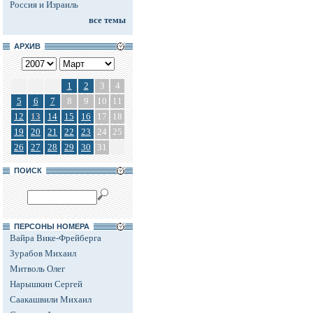
Россия и Израиль
все темы
АРХИВ
1
2
3
4
5
6
7
8
9
10
11
12
13
14
15
16
17
18
19
20
21
22
23
24
25
26
27
28
29
30
31
ПОИСК
ПЕРСОНЫ НОМЕРА
Вайра Вике-Фрейберга
Зурабов Михаил
Митволь Олег
Нарышкин Сергей
Саакашвили Михаил