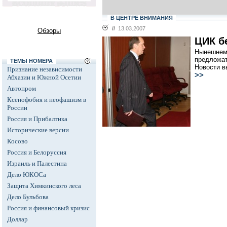
В ЦЕНТРЕ ВНИМАНИЯ
//
13.03.2007
Обзоры
ЦИК б
Нынешнем
предложа
ТЕМЫ НОМЕРА
Новости в
Признание независимости
>>
Абхазии и Южной Осетии
Автопром
Ксенофобия и неофашизм в
России
Россия и Прибалтика
Исторические версии
Косово
Россия и Белоруссия
Израиль и Палестина
Дело ЮКОСа
Защита Химкинского леса
Дело Бульбова
Россия и финансовый кризис
Доллар