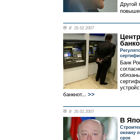
Другой 
повышен
//
26.02.2007
Центр
банк
Регулят
сертифи
Банк Ро
согласн
обязаны
сертифи
устройс
>>
банкнот...
//
26.02.2007
В Япо
Строите
океану 
срок