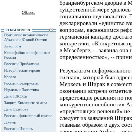
бранденбургском дворце в М
существенной мере удалось 
Обзоры
социального недовольства. 
декларировали «единство в
вопросам, касающимся рефо
ТЕМЫ НОМЕРА
Признание независимости
германский канцлер достато
Абхазии и Южной Осетии
конкретики. «Конкретные п
Автопром
в Мезеберге, -- заявила она
Ксенофобия и неофашизм в
определенностью», -- прини
России
Россия и Прибалтика
Результатом неформального
Исторические версии
сигнал», который был адре
Косово
Меркель и Ширак в совмес
Россия и Белоруссия
Израиль и Палестина
окончании встречи отметил
Дело ЮКОСа
предстоящие решения по п
Защита Химкинского леса
конкурентоспособности» Air
Дело Бульбова
«предстоящих решений» не 
Россия и финансовый кризис
следует из заявлений Ширак
Доллар
главным образом о двух со
Россия и Израиль
реорганизации Airbus -- че