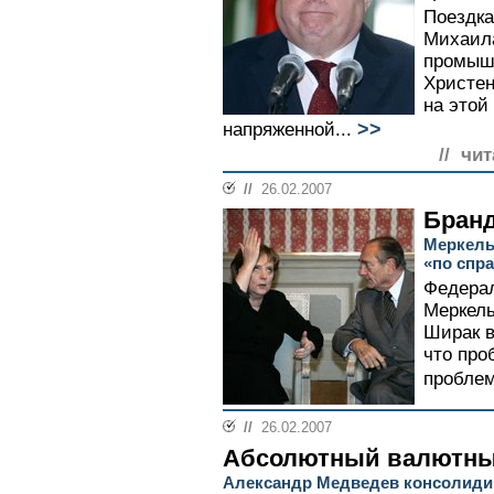
Поездка
Михаил
промышл
Христен
на этой
>>
напряженной...
// чи
//
26.02.2007
Бранд
Меркель
«по спр
Федерал
Меркель
Ширак в
что про
проблем
//
26.02.2007
Абсолютный валютны
Александр Медведев консолиди