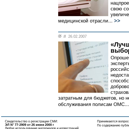
нацпрое
свою со
увелич
>>
медицинской отрасли...
//
26.02.2007
«Лучш
выбо
Опрошен
эксперт
российс
недоста
способс
доброво
страхов
затратным для бюджетов, но 
обслуживания полисам ОМС...
Свидетельство о регистрации СМИ:
Принимаются вопросы
ЭЛ N° 77-2909 от 26 июня 2000 г
По содержанию публ
Любое использование материалов и иллюстраций