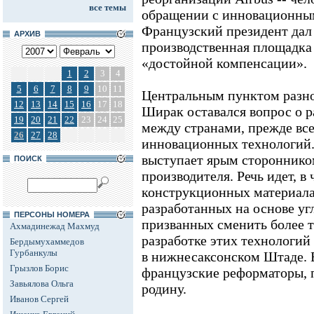
все темы
обращении с инновационны
Французский президент дал 
АРХИВ
производственная площадка 
«достойной компенсации».
1
2
3
4
5
6
7
8
9
10
11
Центральным пунктом разног
12
13
14
15
16
17
18
Ширак оставался вопрос о р
19
20
21
22
23
24
25
между странами, прежде все
26
27
28
инновационных технологий.
выступает ярым стороннико
ПОИСК
производителя. Речь идет, в
конструкционных материала
разработанных на основе уг
ПЕРСОНЫ НОМЕРА
призванных сменить более 
Ахмадинежад Махмуд
разработке этих технологий
Бердымухаммедов
Гурбанкулы
в нижнесаксонском Штаде. Е
Грызлов Борис
французские реформаторы, 
Завьялова Ольга
родину.
Иванов Сергей