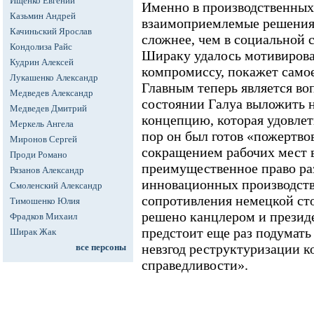
Ищенко Евгений
Именно в производственных
Казьмин Андрей
взаимоприемлемые решения
Качиньский Ярослав
сложнее, чем в социальной 
Кондолиза Райс
Шираку удалось мотивирова
Кудрин Алексей
компромиссу, покажет само
Лукашенко Александр
Главным теперь является воп
Медведев Александр
состоянии Галуа выложить 
Медведев Дмитрий
концепцию, которая удовлет
Меркель Ангела
пор он был готов «пожертво
Миронов Сергей
сокращением рабочих мест 
Проди Романо
преимущественное право р
Рязанов Александр
инновационных производств.
Смоленский Александр
сопротивления немецкой сто
Тимошенко Юлия
решено канцлером и президе
Фрадков Михаил
предстоит еще раз подумать 
Ширак Жак
невзгод реструктуризации 
все персоны
справедливости».