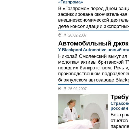
«Газпрома»
В «Газпроме» перед Днем защ
зафиксирована окончательная 
внешнеэкономической деятель
деле консолидации экспортных
//
26.02.2007
Автомобильный джок
У Blackpool Automotive новый с
Николай Смоленский выкупил о
молотка» активы британской T
перед их банкротством. Речь 
производственном подразделен
блэкпулском автозаводе Blackpo
//
26.02.2007
Треб
Страхов
россиян 
Без гро
отчетов
паралле