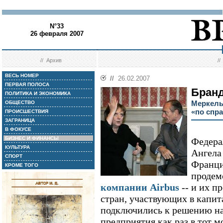
N°33
26 февраля 2007
//
Архив
/
ВЕСЬ НОМЕР
//
26.02.2007
ПЕРВАЯ ПОЛОСА
Бранд
ПОЛИТИКА И ЭКОНОМИКА
Меркель
ОБЩЕСТВО
«по спр
ПРОИСШЕСТВИЯ
ЗАГРАНИЦА
В ФОКУСЕ
БИЗНЕС И ФИНАНСЫ
Федера
КУЛЬТУРА
Ангела
СПОРТ
Франци
КРОМЕ ТОГО
продем
компании Airbus
-- и их п
стран, участвующих в капит
подключились к решению н
предприятия как раз в тот м