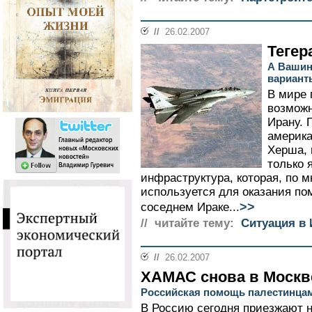
//
26.02.2007
Тегер
А Вашин
вариант
В мире
возможн
Ирану. 
америка
Херша, 
только 
инфраструктура, которая, по 
используется для оказания п
>>
соседнем Ираке...
// читайте тему:
Ситуация в 
//
26.02.2007
ХАМАС снова в Москв
Российская помощь палестинцам
В Россию сегодня приезжают н