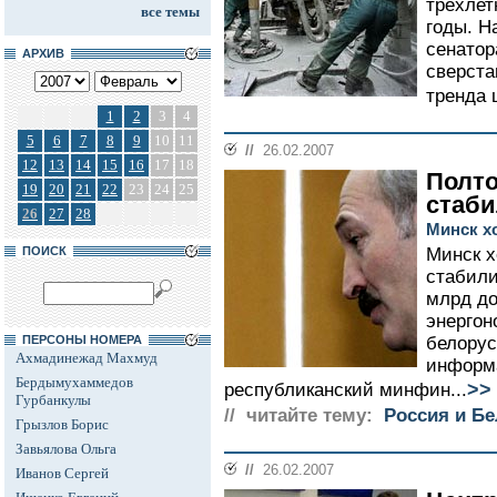
трехлет
все темы
годы. Н
сенатор
АРХИВ
сверста
тренда 
1
2
3
4
5
6
7
8
9
10
11
//
26.02.2007
12
13
14
15
16
17
18
Полто
19
20
21
22
23
24
25
стаб
26
27
28
Минск х
ПОИСК
Минск х
стабили
млрд до
энергон
ПЕРСОНЫ НОМЕРА
белорус
Ахмадинежад Махмуд
информа
Бердымухаммедов
>>
республиканский минфин...
Гурбанкулы
// читайте тему:
Россия и Б
Грызлов Борис
Завьялова Ольга
//
26.02.2007
Иванов Сергей