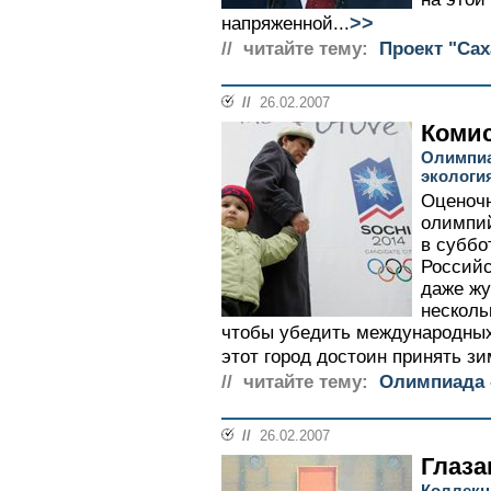
>>
напряженной...
// читайте тему:
Проект "Сах
//
26.02.2007
Коми
Олимпиа
экологи
Оценоч
олимпий
в суббо
Российс
даже жу
несколь
чтобы убедить международных 
этот город достоин принять з
// читайте тему:
Олимпиада -
//
26.02.2007
Глаза
Коллекц