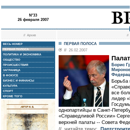
N°33
26 февраля 2007
//
Архив
/
ПЕРВАЯ ПОЛОСА
ВЕСЬ НОМЕР
ПЕРВАЯ ПОЛОСА
//
26.02.2007
ПОЛИТИКА И ЭКОНОМИКА
Палат
ОБЩЕСТВО
Борис Гр
ПРОИСШЕСТВИЯ
Миронов
ЗАГРАНИЦА
Федера
В ФОКУСЕ
Борьба 
БИЗНЕС И ФИНАНСЫ
КУЛЬТУРА
«Справе
СПОРТ
все бол
КРОМЕ ТОГО
лидер «
Госдумы
однопартийцы в Санкт-Петерб
«Справедливой России» Серге
верхней палаты -- Совета Феде
// читайте тему:
Партстроит