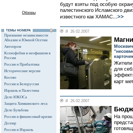
будут взяты под особую охрану
палестинского Исламского дви
Обзоры
>>
известного как ХАМАС...
ТЕМЫ НОМЕРА
//
26.02.2007
Признание независимости
Магни
Абхазии и Южной Осетии
Москвич
Автопром
"несовм
Ксенофобия и неофашизм в
карточе
России
Жители 
Россия и Прибалтика
для себ
Исторические версии
эффект»
Косово
карт ме
Россия и Белоруссия
Израиль и Палестина
Дело ЮКОСа
//
26.02.2007
Защита Химкинского леса
Бюдж
Дело Бульбова
На прош
Россия и финансовый кризис
предста
Доллар
готовящ
Россия и Израиль