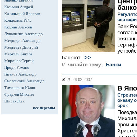
Центр
Ищенко Евгений
банк
Казьмин Андрей
Качиньский Ярослав
Регулят
сертифи
Кондолиза Райс
Банк Ро
Кудрин Алексей
согласн
Лукашенко Александр
обязаны
Медведев Александр
сертифи
Медведев Дмитрий
устройс
Меркель Ангела
>>
банкнот...
Миронов Сергей
// читайте тему:
Банки
Проди Романо
Рязанов Александр
//
26.02.2007
Смоленский Александр
В Япо
Тимошенко Юлия
Фрадков Михаил
Строите
океану 
Ширак Жак
срок
все персоны
Поездка
Михаил
промышл
Христен
на этой