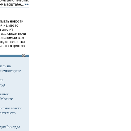
коммунистических
ом масштабе...
>>
имать новости,
бя на место
ступили?
 вас среди ночи
езнакомые вам
редставляются
еского центра...
ась на
лнечногорске
ов
суд
аемых
в Москве
йские власти
оятельств
дил Ричарда