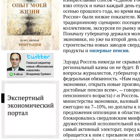
взял отпуск и начал каждый день ез
осенью прошлого года, во время в
России» были низкие показатели. 
традиционному сценарию: посещени
коллективом, экскурсия по рынку 
Поначалу губернатор держался мол
экономики, но уже на второй день 
строительства новых заводов сверд
продукты и
мизерные пенсии
.
Эдуард Россель никогда не скрывал
региональный казны он не будет. В 
вопросы журналистов, губернатор 
федеральная обязанность. «Нам над
экономике, открыть новые произво
достойные пенсии всем», -- говори
пенсионного возраста) г-н Россель
министерства экономики, валовый 
ежегодно на 7--10%, но доплаты к 
предложения оппозиции в областн
блокировались свердловским минф
дружественной исполнительной вла
самый активный электорат, перед
обращается к ним с призывом не о