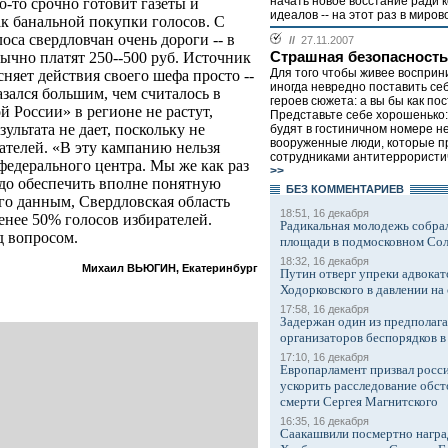
начать новое восстание ради 
о-то срочно готовит газеты и
идеалов -- на этот раз в миров
ак банальной покупки голосов. С
оса свердловчан очень дороги -- в
//
27.11.2007
Страшная безопасность
ычно платят 250--500 руб. Источник
Для того чтобы живее восприн
няет действия своего шефа просто --
иногда невредно поставить се
зался большим, чем считалось в
героев сюжета: а вы бы как по
 России» в регионе не растут,
Представьте себе хорошенько:
ультата не дает, поскольку не
будят в гостиничном номере н
вооруженные люди, которые п
телей. «В эту кампанию нельзя
сотрудниками антитеррористич
федерального центра. Мы же как раз
>>
адо обеспечить вполне понятную
БЕЗ КОМMЕНТАРИЕВ
его данным, Свердловская область
18:51, 16 декабря
енее 50% голосов избирателей.
Радикальная молодежь собрал
д вопросом.
площади в подмосковном Со
18:32, 16 декабря
Михаил ВЬЮГИН, Екатеринбург
Путин отверг упреки адвокат
Ходорковского в давлении на 
17:58, 16 декабря
Задержан один из предполаг
организаторов беспорядков 
17:10, 16 декабря
Европарламент призвал росси
ускорить расследование обст
смерти Сергея Магнитского
16:35, 16 декабря
Саакашвили посмертно награ