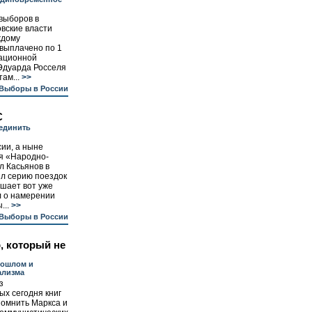
выборов в
вские власти
ждому
выплачено по 1
тационной
Эдуарда Росселя
ам...
>>
Выборы в России
С
единить
ии, а ныне
я «Народно-
л Касьянов в
л серию поездок
ршает вот уже
ил о намерении
...
>>
Выборы в России
, который не
рошлом и
ализма
з
х сегодня книг
помнить Маркса и