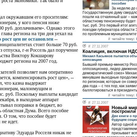
 роста экономики. Так было и
пособие
За неделю до 
Государственную думу свердло
щал окружавшим его просителям:
пошли на отчаянный шаг -- ка
областному пенсионеру будет 
онерам, у кого пенсия ниже
тыс. руб. Это первый итог аги
 руб. доплачиваем». Однако этого
поездки губернатора области 
глава региона на три дня уехал на
по проблемным муниципалитет
о рост цен не остановлен
--
// читайте тему:
ниципалитетах стоит больше 70 руб.
//
27.11.2007
из отпуска, г-н Россель дал поручение
Коалиция, включая НД
ьства Виктору Кокшарову
Михаил Касьянов пытается объ
оппозицию
юджет региона на 2007 год.
Бывший премьер-министр Росс
оппозиционер, лидер движени
ателей позволяет нам оперативно
демократический союз» Михаи
ется, компенсировать рост цен», --
минувшие выходные продолжи
по регионам, которые он сове
л, что казна выдержит
два года -- с тех пор, как заяв
сионерам, малоимущим и
баллотироваться в президенты
ыс. руб. Поскольку выплаты кандидат
// читайте тему:
декабря, в выходные аппарат
//
27.11.2007
атывал поправки в бюджет, во
Новый мир
ь областная Дума. Всего пособие
построили
. О том, что пособие будет
Две книги о п
будущем соци
 не идет.
Автор одной и
представляемы
иативу Эдуарда Росселя никак не
призывает вс