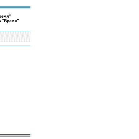
ремя"
о "Время"