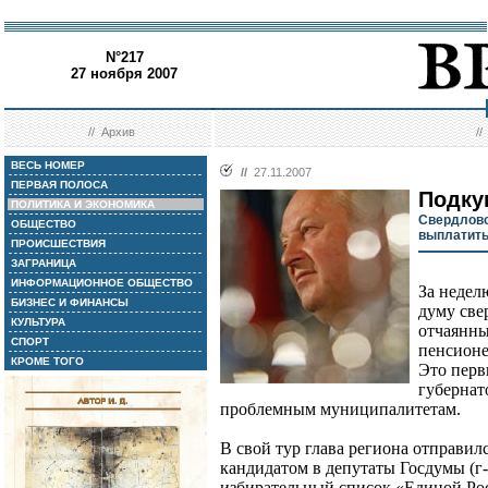
N°217
27 ноября 2007
//
Архив
/
ВЕСЬ НОМЕР
//
27.11.2007
ПЕРВАЯ ПОЛОСА
Подку
ПОЛИТИКА И ЭКОНОМИКА
Свердловс
ОБЩЕСТВО
выплатить
ПРОИСШЕСТВИЯ
ЗАГРАНИЦА
ИНФОРМАЦИОННОЕ ОБЩЕСТВО
За недел
БИЗНЕС И ФИНАНСЫ
думу све
КУЛЬТУРА
отчаянны
СПОРТ
пенсионе
КРОМЕ ТОГО
Это перв
губернат
проблемным муниципалитетам.
В свой тур глава региона отправилс
кандидатом в депутаты Госдумы (г-
избирательный список «Единой Рос