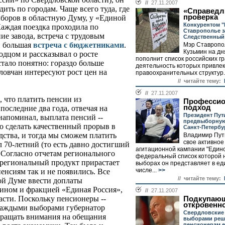
//
27.11.2007
дить по городам. Чаще всего туда, где
«Справедл
проверка
ыборов в областную Думу, у «Единой
Конкурентом "
Каждая поездка проходила по
Ставрополье з
е завода, встреча с трудовым
Следственный
и большая
встреча с бюджетниками
.
Мэр Ставропо
Кузьмин на дн
одцом и рассказывал о росте
пополнит список российских г
стало понятно: гораздо больше
деятельность которых привле
ловчан интересуют рост цен на
правоохранительных структур..
// читайте тему:
//
27.11.2007
, что платить пенсии из
Професси
подход
последние два года, отвечая на
Президент Пу
напоминал, выплата пенсий --
предвыборную
о сделать качественный прорыв в
Санкт-Петербу
дства, и тогда мы сможем платить
Владимир Пут
свое активное
л 70-летний (то есть давно достигший
агитационной кампании "Едино
. Согласно отчетам регионального
федеральный список которой 
региональный продукт прирастает
выборах он представляет в е
числе...
>>
пенсиям так и не появились. Все
// читайте тему:
ой Думе ввести доплаты
ином и фракцией «Единая Россия»,
//
27.11.2007
сти. Поскольку пенсионеры --
Подкупаю
откровенн
 каждыми выборами губернатор
Свердловские 
бращать внимания на обещания
выборами реш
пенсионерам 