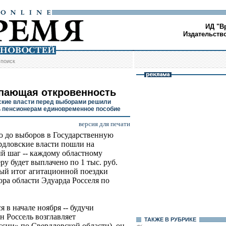
ИД "В
Издательств
/
поиск
пающая откровенность
кие власти перед выборами решили
 пенсионерам единовременное пособие
версия для печати
ю до выборов в Государственную
рдловские власти пошли на
й шаг -- каждому областному
ру будет выплачено по 1 тыс. руб.
ый итог агитационной поездки
ора области Эдуарда Росселя по
я в начале ноября -- будучи
н Россель возглавляет
ТАКЖЕ В РУБРИКЕ
сии» по Свердловской области), он