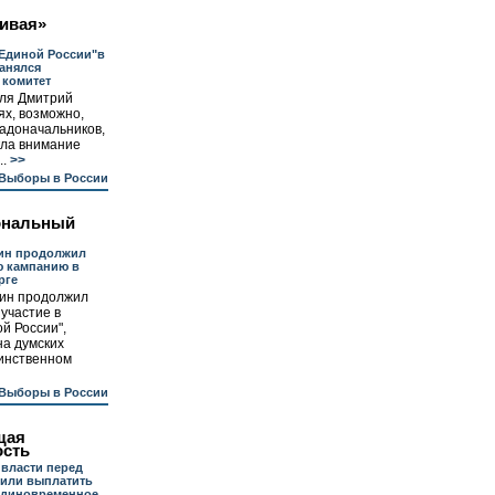
ивая»
Единой России"в
анялся
 комитет
ля Дмитрий
ях, возможно,
радоначальников,
кла внимание
.
>>
Выборы в России
ональный
тин продолжил
 кампанию в
рге
ин продолжил
 участие в
й России",
на думских
динственном
Выборы в России
щая
ость
власти перед
или выплатить
единовременное