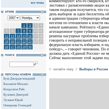
комментируют: кто-то смирился, кт
все темы
листовки с разъяснениями акции к
таким подходом получается, что гол
АРХИВ
день выборов за один бюллетень об
в администрации губернатора объяс
негатив по отношению к власти ока
1
2
3
4
начале кампании. Рейтинги «Единой
5
6
7
8
9
10
11
агитационное турне губернатора рез
решены насущные проблемы избира
12
13
14
15
16
17
18
говорить о неправильной позиции 
19
20
21
22
23
24
25
федеральную власть избираем, и н
26
27
28
29
30
победу», -- говорит чиновник. По 
должна дать «Единой России» не м
ПОИСК
Сейчас выполнение этой задачи по
//
читайте тему
//
Выборы в России
ПЕРСОНЫ НОМЕРА
Буш Джордж-младший
Касьянов Михаил
Кондолиза Райс
Кузьмин Дмитрий
Лужков Юрий
Онищенко Геннадий