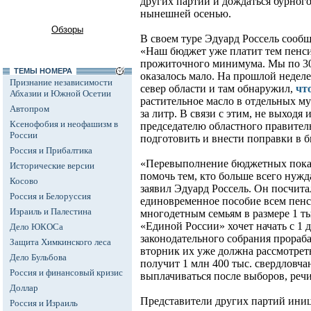
других партий и дождаться бурного
нынешней осенью.
Обзоры
В своем туре Эдуард Россель сооб
«Наш бюджет уже платит тем пенси
прожиточного минимума. Мы по 300
ТЕМЫ НОМЕРА
оказалось мало. На прошлой неделе 
Признание независимости
север области и там обнаружил,
чт
Абхазии и Южной Осетии
растительное масло в отдельных му
Автопром
за литр. В связи с этим, не выходя 
Ксенофобия и неофашизм в
председателю областного правител
России
подготовить и внести поправки в б
Россия и Прибалтика
«Перевыполнение бюджетных показ
Исторические версии
помочь тем, кто больше всего нужда
Косово
заявил Эдуард Россель. Он посчита
Россия и Белоруссия
единовременное пособие всем пен
Израиль и Палестина
многодетным семьям в размере 1 т
«Единой России» хочет начать с 1 
Дело ЮКОСа
законодательного собрания прораб
Защита Химкинского леса
вторник их уже должна рассмотрет
Дело Бульбова
получит 1 млн 400 тыс. свердловчан
Россия и финансовый кризис
выплачиваться после выборов, речи
Доллар
Представители других партий иниц
Россия и Израиль