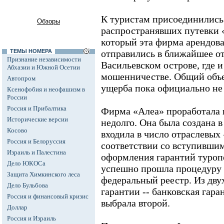
К туристам присоединились 
Обзоры
распространявших путевки «
который эта фирма арендова
ТЕМЫ НОМЕРА
отправились в ближайшее о
Признание независимости
Васильевском острове, где и
Абхазии и Южной Осетии
мошенничестве. Общий объ
Автопром
ущерба пока официально не
Ксенофобия и неофашизм в
России
Россия и Прибалтика
Фирма «Алеа» проработала 
Исторические версии
недолго. Она была создана в
Косово
входила в число отраслевых
Россия и Белоруссия
соответствии со вступившим
Израиль и Палестина
оформления гарантий туроп
Дело ЮКОСа
успешно прошла процедуру 
Защита Химкинского леса
федеральный реестр. Из дв
Дело Бульбова
гарантии -- банковская гара
Россия и финансовый кризис
выбрала второй.
Доллар
Россия и Израиль