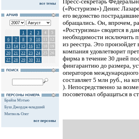
Пресс-секретарь Федерально
все темы
(«Ростуризм») Денис Лазаре
его ведомство пострадавшие
АРХИВ
обращались. Он, впрочем, р
«Ростуризма» сводятся в да
1
2
3
4
5
необходимости исключить
6
7
8
9
10
11
12
из реестра. Это произойдет 
13
14
15
16
17
18
19
компания удовлетворит прет
20
21
22
23
24
25
26
фирма в течение 30 дней по
27
28
29
30
31
фингарантию до размера, ус
ПОИСК
операторов международного
составляет 5 млн руб., на к
). Непосредственно за возм
посоветовал обращаться в с
ПЕРСОНЫ НОМЕРА
Брайза Мэтью
Буш Джордж-младший
Митволь Олег
все персоны