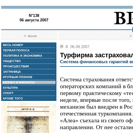
N°138
06 августа 2007
//
Архив
/
ВЕСЬ НОМЕР
//
06.08.2007
ПЕРВАЯ ПОЛОСА
Турфирма застрахова
ПОЛИТИКА И ЭКОНОМИКА
Система финансовых гарантий в
ОБЩЕСТВО
ПРОИСШЕСТВИЯ
ЗАГРАНИЦА
КРУПНЫМ ПЛАНОМ
Система страхования ответ
БИЗНЕС И ФИНАНСЫ
операторских компаний в б
КУЛЬТУРА
первому практическому «те
СПОРТ
неделе, впервые после того,
КРОМЕ ТОГО
механизм был внедрен в Рос
отечественная туркомпания.
«Алеа» съехала из своего о
направлении. От нее остали