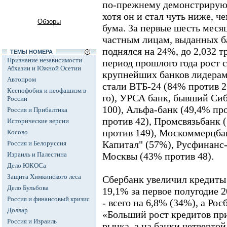
по-прежнему демонстрируют
хотя он и стал чуть ниже, ч
Обзоры
бума. За первые шесть месяц
частным лицам, выданных б
поднялся на 24%, до 2,032 т
ТЕМЫ НОМЕРА
Признание независимости
период прошлого года рост 
Абхазии и Южной Осетии
крупнейших банков лидерам
Автопром
стали ВТБ-24 (84% против 2
Ксенофобия и неофашизм в
го), УРСА банк, бывший Си
России
100), Альфа-банк (49,4% пр
Россия и Прибалтика
против 42), Промсвязьбанк 
Исторические версии
против 149), Москоммерцбан
Косово
Капитал" (57%), Русфинанс-
Россия и Белоруссия
Израиль и Палестина
Москвы (43% против 48).
Дело ЮКОСа
Защита Химкинского леса
Сбербанк увеличил кредиты
Дело Бульбова
19,1% за первое полугодие 2
Россия и финансовый кризис
- всего на 6,8% (34%), а Рос
Доллар
«Больший рост кредитов при
Россия и Израиль
рынка, а на банки четвертой