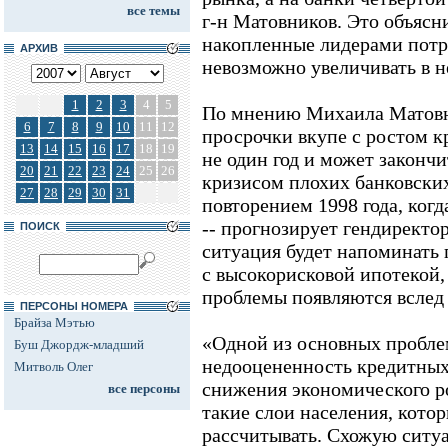
все темы
г-н Матовников. Это объяс
накопленные лидерами потр
АРХИВ
невозможно увеличивать в не
1
2
3
4
5
По мнению Михаила Матовн
6
7
8
9
10
11
12
просрочки вкупе с ростом к
13
14
15
16
17
18
19
не один год и может закончи
20
21
22
23
24
25
26
кризисом плохих банковских
27
28
29
30
31
повторением 1998 года, когд
-- прогнозирует гендирект
ПОИСК
ситуация будет напоминать
с высокорисковой ипотекой, 
проблемы появляются вслед 
ПЕРСОНЫ НОМЕРА
Брайза Мэтью
«Одной из основных пробле
Буш Джордж-младший
недооцененность кредитных
Митволь Олег
снижения экономического ро
все персоны
такие слои населения, котор
рассчитывать. Схожую ситу