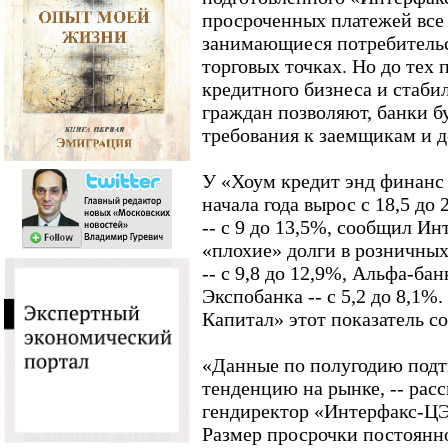
просроченных платежей все т
занимающиеся потребитель
торговых точках. Но до тех 
кредитного бизнеса и стаби
граждан позволяют, банки б
требования к заемщикам и д
У «Хоум кредит энд финанс 
начала года вырос с 18,5 до 
-- с 9 до 13,5%, сообщил И
«плохие» долги в розничны
-- с 9,8 до 12,9%, Альфа-банк
Экспобанка -- с 5,2 до 8,1%
Капитал» этот показатель с
«Данные по полугодию под
тенденцию на рынке, -- рас
гендиректор «Интерфакс-ЦЭ
Размер просрочки постоянно