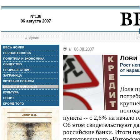
N°138
06 августа 2007
//
Архив
/
ВЕСЬ НОМЕР
//
06.08.2007
ПЕРВАЯ ПОЛОСА
Лови
ПОЛИТИКА И ЭКОНОМИКА
Рост не
ОБЩЕСТВО
от нара
ПРОИСШЕСТВИЯ
ЗАГРАНИЦА
КРУПНЫМ ПЛАНОМ
БИЗНЕС И ФИНАНСЫ
Доля п
КУЛЬТУРА
потреб
СПОРТ
крупне
КРОМЕ ТОГО
полгод
пункта -- с 2,6% на начало 
Об этом свидетельствуют д
российские банки. Итоги пер
подготовленного «Интерфак