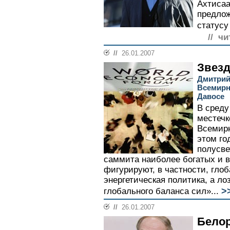
Ахтисаа
предлож
статусу 
// чи
//
26.01.2007
Звез
Дмитрий
Всемирн
Давосе
В среду
местечк
Всемир
этом го
полусве
саммита наиболее богатых и 
фигурируют, в частности, гло
энергетическая политика, а ло
>
глобального баланса сил»...
//
26.01.2007
Белор