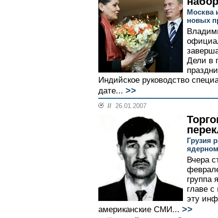
набо
Москва 
новых п
Владими
официа
заверша
Дели в 
праздни
Индийское руководство специа
>>
дате...
//
26.01.2007
Торго
перек
Грузия 
ядерном
Вчера с
феврале
группа 
главе с
эту ин
>>
американские СМИ...