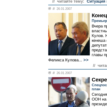
// читайте тему:
Ситуация 
//
26.01.2007
Конец
Премьер
Вчера п
властны
Кулов. 
кенеша 
депутат
предста
главы п
>>
Феликса Кулова...
// чита
//
26.01.2007
Секре
Спецпос
план
Сегодня
ООН на 
презид