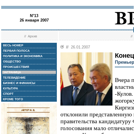
N°13
26 января 2007
//
Архив
/
ВЕСЬ НОМЕР
//
26.01.2007
ПЕРВАЯ ПОЛОСА
Конец
ПОЛИТИКА И ЭКОНОМИКА
Премьер
ОБЩЕСТВО
ПРОИСШЕСТВИЯ
ЗАГРАНИЦА
ТЕЛЕВИДЕНИЕ
Вчера 
БИЗНЕС И ФИНАНСЫ
властн
КУЛЬТУРА
-Кулов
СПОРТ
жогорк
КРОМЕ ТОГО
Киргиз
отклонили представленную 
правительства кандидатуру 
голосования мало отличалис