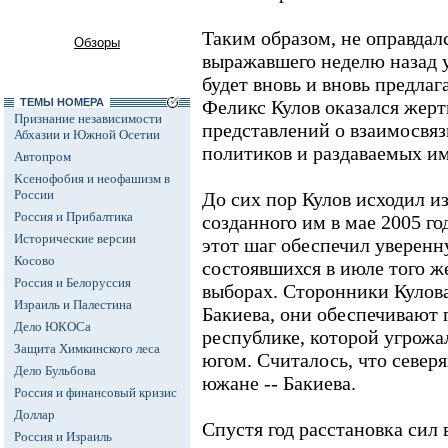
Таким образом, не оправдал
Обзоры
выражавшего неделю назад 
будет вновь и вновь предла
ТЕМЫ НОМЕРА
Феликс Кулов оказался жерт
Признание независимости
представлений о взаимосвяз
Абхазии и Южной Осетии
политиков и раздаваемых им
Автопром
Ксенофобия и неофашизм в
России
До сих пор Кулов исходил и
Россия и Прибалтика
созданного им в мае 2005 го
Исторические версии
этот шаг обеспечил уверенн
Косово
состоявшихся в июле того ж
Россия и Белоруссия
выборах. Сторонники Кулова 
Израиль и Палестина
Бакиева, они обеспечивают 
Дело ЮКОСа
республике, которой угрожа
Защита Химкинского леса
югом. Считалось, что север
Дело Бульбова
южане -- Бакиева.
Россия и финансовый кризис
Доллар
Спустя год расстановка сил 
Россия и Израиль