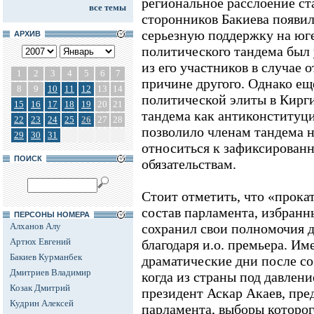
региональное расслоение ст
все темы
сторонников Бакиева появил
серьезную поддержку на юг
АРХИВ
политического тандема был у
из его участников в случае 
1
2
3
4
5
6
7
причине другого. Однако еще
8
9
10
11
12
13
14
политической элиты в Кирг
15
16
17
18
19
20
21
тандема как антиконституци
22
23
24
25
26
27
28
позволило членам тандема 
29
30
31
относиться к зафиксирован
ПОИСК
обязательствам.
Стоит отметить, что «прок
состав парламента, избранны
ПЕРСОНЫ НОМЕРА
Алханов Алу
сохранил свои полномочия д
Артюх Евгений
благодаря и.о. премьера. Им
Бакиев Курманбек
драматические дни после со
Дмитриев Владимир
когда из страны под давлен
Козак Дмитрий
президент Аскар Акаев, пре
Кудрин Алексей
парламента, выборы которо