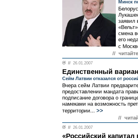
Минск п
Белорус
Лукашен
заявил 
«Вельт»
смена в
его нед
с Москво
// читайт
//
26.01.2007
Единственный вариа
Сейм Латвии отказался от росси
Вчера сейм Латвии предварите
предоставлении мандата прав
подписание договора о границе
намеками на возможность прет
>>
территории...
// чита
//
26.01.2007
«Российский капитал