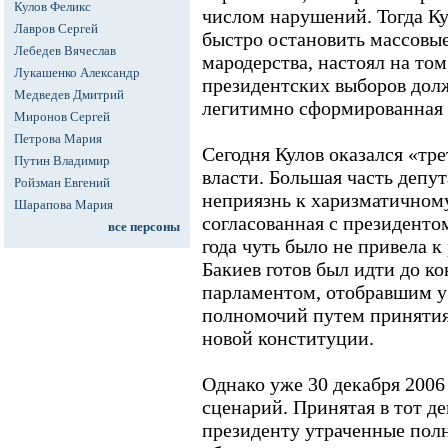
Кулов Феликс
числом нарушений. Тогда Ку
Лавров Сергей
быстро остановить массовые
Лебедев Вячеслав
мародерства, настоял на том,
Лукашенко Александр
президентских выборов долж
Медведев Дмитрий
легитимно сформированная в
Миронов Сергей
Петрова Мария
Сегодня Кулов оказался «тр
Путин Владимир
власти. Большая часть депу
Ройзман Евгений
неприязнь к харизматичному 
Шарапова Мария
согласованная с президентом
все персоны
года чуть было не привела к
Бакиев готов был идти до к
парламентом, отобравшим у
полномочий путем принятия
новой конституции.
Однако уже 30 декабря 2006
сценарий. Принятая в тот д
президенту утраченные полн